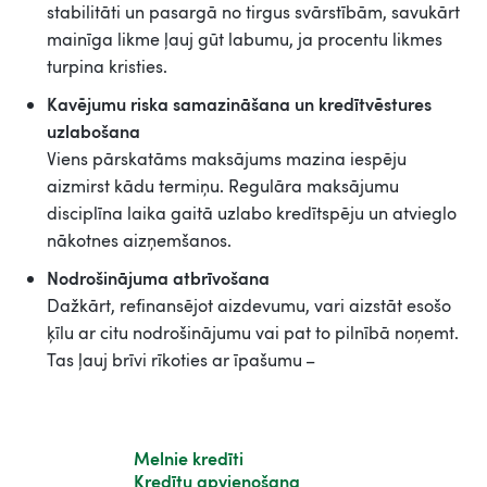
stabilitāti un pasargā no tirgus svārstībām, savukārt
mainīga likme ļauj gūt labumu, ja procentu likmes
turpina kristies.
Kavējumu riska samazināšana un kredītvēstures
uzlabošana
Viens pārskatāms maksājums mazina iespēju
aizmirst kādu termiņu. Regulāra maksājumu
disciplīna laika gaitā uzlabo kredītspēju un atvieglo
nākotnes aizņemšanos.
Nodrošinājuma atbrīvošana
Dažkārt, refinansējot aizdevumu, vari aizstāt esošo
ķīlu ar citu nodrošinājumu vai pat to pilnībā noņemt.
Tas ļauj brīvi rīkoties ar īpašumu –
Melnie kredīti
Kredītu apvienošana