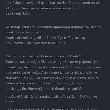
pastāvīgam Latvijas Republikas iedzīvotājam vecumā no 18
līdz 75 gadiem bez kavētiem maksājumiem vai
parādsaistībām.
Vai ir nepieciešami ienākumu apliecinoši dokumenti, lai tiktu
piešķirts aizdevums?
Nepieciešamības gadījumā mēs lūgsim Tev iesniegt
dokumentus, kas apliecina ienākumus.
Cik ilgā laikā kredīts tiks ieskaitīts manā kontā?
Esam veikuši izmaiņas Vivus.lv sniegtajos pakalpojumos, kas
paredz aizdevuma izmaksas termiņu 5 minūtes no aizdevuma
apstiprināšanas brīža. Aizdevuma izmaksa tiks izpildīta kā
zibmaksājums, ja Jūsu banka ir pievienojusies zibmaksājumu
sistēmai. Aizdevuma izmaksa uz bankām, kuras nav
pievienojušās zibmaksājumu sistēmai, tiks izpildīti:
• tajā pašā dienā, ja izmaksa veikta līdz plkst. 16:00 darba
dienā.
• nākamajā darba dienā, ja izmaksa veikta pēc plkst. 16:00