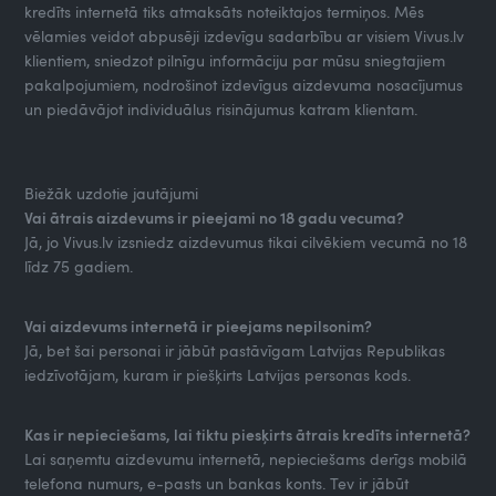
kredīts internetā tiks atmaksāts noteiktajos termiņos. Mēs
vēlamies veidot abpusēji izdevīgu sadarbību ar visiem Vivus.lv
klientiem, sniedzot pilnīgu informāciju par mūsu sniegtajiem
pakalpojumiem, nodrošinot izdevīgus aizdevuma nosacījumus
un piedāvājot individuālus risinājumus katram klientam.
Biežāk uzdotie jautājumi
Vai ātrais aizdevums ir pieejami no 18 gadu vecuma?
Jā, jo Vivus.lv izsniedz aizdevumus tikai cilvēkiem vecumā no 18
līdz 75 gadiem.
Vai aizdevums internetā ir pieejams nepilsonim?
Jā, bet šai personai ir jābūt pastāvīgam Latvijas Republikas
iedzīvotājam, kuram ir piešķirts Latvijas personas kods.
Kas ir nepieciešams, lai tiktu piesķirts ātrais kredīts internetā?
Lai saņemtu aizdevumu internetā, nepieciešams derīgs mobilā
telefona numurs, e-pasts un bankas konts. Tev ir jābūt