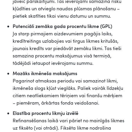
jāveic pārskaitījumi. Tas ievērojami samazina risku
kļūdīties un atvieglo naudas plūsmas plānošanu –
pietiek skatīties tikai vienu datumu un summu.
Potenciāli zemāka gada procentu likme (GPL)
Ja starp pirmajiem aizdevumiem pagājis laiks,
kredītreitings uzlabojies vai tirgus likmes kritušās,
jaunais kredīts var piedāvāt zemāku likmi. Tas tieši
samazina procentu maksājumus visā termiņā,
tādējādi ietaupot ievērojamu summu.
Mazāks ikmēneša maksājums
Pagarinot atmaksas periodu vai samazinot likmi,
ikmēneša slogs kļūst vieglāks. Paliek vairāk līdzekļu
citiem neatliekamiem tēriņiem vai finanšu mērķiem
– piemēram, ārkārtas fonda veidošanai.
Elastība procentu likmju izvēlē
Refinansēšanas laikā vari pāriet no mainīgās likmes
uz fiksēto (vai otrādi). Fiksēta likme nodrošina