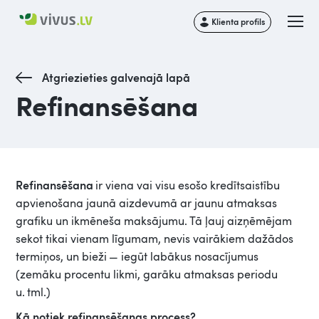
Klienta profils
Atgriezieties galvenajā lapā
Refinansēšana
Refinansēšana
ir viena vai visu esošo kredītsaistību
apvienošana jaunā aizdevumā ar jaunu atmaksas
grafiku un ikmēneša maksājumu. Tā ļauj aizņēmējam
sekot tikai vienam līgumam, nevis vairākiem dažādos
termiņos, un bieži — iegūt labākus nosacījumus
(zemāku procentu likmi, garāku atmaksas periodu
u. tml.)
Kā notiek refinansēšanas process?