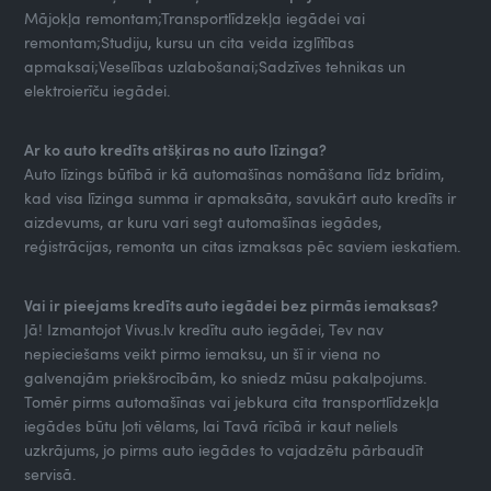
Mājokļa remontam;Transportlīdzekļa iegādei vai
remontam;Studiju, kursu un cita veida izglītības
apmaksai;Veselības uzlabošanai;Sadzīves tehnikas un
elektroierīču iegādei.
Ar ko auto kredīts atšķiras no auto līzinga?
Auto līzings būtībā ir kā automašīnas nomāšana līdz brīdim,
kad visa līzinga summa ir apmaksāta, savukārt auto kredīts ir
aizdevums, ar kuru vari segt automašīnas iegādes,
reģistrācijas, remonta un citas izmaksas pēc saviem ieskatiem.
Vai ir pieejams kredīts auto iegādei bez pirmās iemaksas?
Jā! Izmantojot Vivus.lv kredītu auto iegādei, Tev nav
nepieciešams veikt pirmo iemaksu, un šī ir viena no
galvenajām priekšrocībām, ko sniedz mūsu pakalpojums.
Tomēr pirms automašīnas vai jebkura cita transportlīdzekļa
iegādes būtu ļoti vēlams, lai Tavā rīcībā ir kaut neliels
uzkrājums, jo pirms auto iegādes to vajadzētu pārbaudīt
servisā.