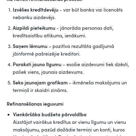
Izvēlies kredītdevēju
- var būt banka vai licencēts
nebanku aizdevējs.
Aizpildi pieteikumu
- jānorāda personas dati,
kredītsaistību atlikums, ienākumi.
Saņem lēmumu
– pozitīva rezultāta gadījumā
jāinformē pašreizējie kreditori.
Paraksti jauno līgumu
– esošie aizdevumi tiek dzēsti,
paliek viens, jaunais aizdevums.
Seko jaunajam grafikam
– ikmēneša maksājums un
termiņš ir skaidri zināms.
Refinansēšanas ieguvumi
Vienkāršāka budžeta pārvaldība
Aizstājot vairākus kredītus ar vienu līgumu un vienu
maksājumu, pazūd dažādie termiņi un konti, kuros