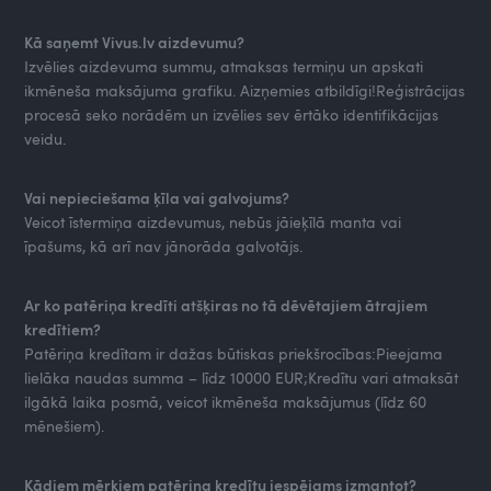
Kā saņemt Vivus.lv aizdevumu?
Izvēlies aizdevuma summu, atmaksas termiņu un apskati
ikmēneša maksājuma grafiku. Aizņemies atbildīgi!Reģistrācijas
procesā seko norādēm un izvēlies sev ērtāko identifikācijas
veidu.
Vai nepieciešama ķīla vai galvojums?
Veicot īstermiņa aizdevumus, nebūs jāieķīlā manta vai
īpašums, kā arī nav jānorāda galvotājs.
Ar ko patēriņa kredīti atšķiras no tā dēvētajiem ātrajiem
kredītiem?
Patēriņa kredītam ir dažas būtiskas priekšrocības:Pieejama
lielāka naudas summa – līdz 10000 EUR;Kredītu vari atmaksāt
ilgākā laika posmā, veicot ikmēneša maksājumus (līdz 60
mēnešiem).
Kādiem mērķiem patēriņa kredītu iespējams izmantot?