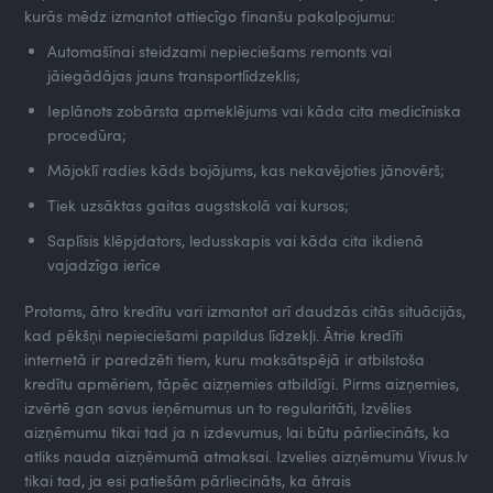
kurās mēdz izmantot attiecīgo finanšu pakalpojumu:
Automašīnai steidzami nepieciešams remonts vai
jāiegādājas jauns transportlīdzeklis;
Ieplānots zobārsta apmeklējums vai kāda cita medicīniska
procedūra;
Mājoklī radies kāds bojājums, kas nekavējoties jānovērš;
Tiek uzsāktas gaitas augstskolā vai kursos;
Saplīsis klēpjdators, ledusskapis vai kāda cita ikdienā
vajadzīga ierīce
Protams, ātro kredītu vari izmantot arī daudzās citās situācijās,
kad pēkšņi nepieciešami papildus līdzekļi. Ātrie kredīti
internetā ir paredzēti tiem, kuru maksātspējā ir atbilstoša
kredītu apmēriem, tāpēc aizņemies atbildīgi. Pirms aizņemies,
izvērtē gan savus ieņēmumus un to regularitāti, Izvēlies
aizņēmumu tikai tad ja n izdevumus, lai būtu pārliecināts, ka
atliks nauda aizņēmumā atmaksai. Izvelies aizņēmumu Vivus.lv
tikai tad, ja esi patiešām pārliecināts, ka ātrais