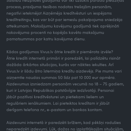
Saistību neizpildes gadījumā var tikt uzsākts parāda piedziņas
process, prasījuma tiesības nodotas trešajām personām,
negatīvi ietekmējot Aizņēmēja kredītvēsturi un iespējams
kredītreitingu, kas var būt par iemeslu pakalpojuma sniedzēja
atteikumam. Maksājumu kavējumu gadījumā tiek aprēķināti
nokavējuma procenti no kopējās kavēto maksājumu
pamatsummas par katru kavējuma dienu.
Kādos gadījumos Vivus.lv ātrie kredīti ir piemērota izvēle?
Ātrie kredīti internetā primāri ir paredzēti, lai palīdzētu risināt
dažāda ārkārtas situācijas, kurās var nākties iekulties. Arī
Vivus.lv ir šādu ātro īstermiņa kredītu aizdevējs. Pie mums vari
aizņemtie naudas summas 50 līdz pat 10 000 eur apmēra.
Aizdevumus izsniedzam personām vecumā no 18 – 75 gadiem,
kuri ir Latvijas Republikas patstāvīgie iedzīvotāji. Personai
jābūt pozitīvai kredītvēsturei un pietiekami lieliem un
regulāriem ienākumiem. Lai pieteiktos kredītam ir jābūt
derīgam telefona nr., e-pastam un bankas kontam.
Aizdevumi internetā ir paredzēti brīžiem, kad pēkšņi radušies
neparedzēti izdevumi. Lūk, dažas no izplatītākajām situācijām,