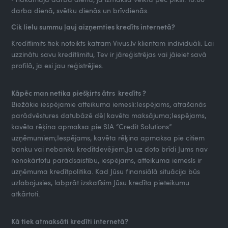
darba dienā, svētku dienās un brīvdienās.
Cik lielu summu ļauj aizņemties kredīts internetā?
Kredītlimits tiek noteikts katram Vivus.lv klientam individuāli. Lai
uzzinātu savu kredītlimitu, Tev ir jāreģistrējas vai jāieiet savā
profilā, ja esi jau reģistrējies.
Kāpēc man netika piešķirts ātrs kredīts ?
Biežākie iespējamie atteikuma iemesli:Iespējams, atrašanās
parādvēstures datubāzē dēļ kavēta maksājuma;Iespējams,
kavēta rēķina apmaksa pie SIA “Credit Solutions”
uzņēmumiem;Iespējams, kavēta rēķina apmaksa pie citiem
banku vai nebanku kredītdevējiem.Ja uz doto brīdi Jums nav
nenokārtotu parādsaistību, iespējams, atteikuma iemesls ir
uzņēmuma kredītpolitika. Kad Jūsu finansiālā situācija būs
uzlabojusies, labprāt izskatīsim Jūsu kredīta pieteikumu
atkārtoti.
Kā tiek atmaksāti kredīti internetā?