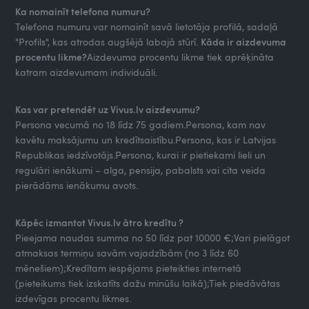
Ka nomainīt telefona numuru?
Telefona numuru var nomainīt savā lietotāja profilā, sadaļā
"Profils", kas atrodas augšējā labajā stūrī.
Kāda ir aizdevuma
procentu likme?
Aizdevuma procentu likme tiek aprēķināta
katram aizdevumam individuāli.
Kas var pretendēt uz Vivus.lv aizdevumu?
Persona vecumā no 18 līdz 75 gadiem.Persona, kam nav
kavētu maksājumu un kredītsaistību.Persona, kas ir Latvijas
Republikas iedzīvotājs.Persona, kurai ir pietiekami lieli un
regulāri ienākumi – alga, pensija, pabalsts vai cita veida
pierādāms ienākumu avots.
Kāpēc izmantot Vivus.lv ātro kredītu ?
Pieejama naudas summa no 50 līdz pat 10000 €;Vari pielāgot
atmaksas termiņu savām vajadzībām (no 3 līdz 60
mēnešiem);Kredītam iespējams pieteikties internetā
(pieteikums tiek izskatīts dažu minūšu laikā);Tiek piedāvātas
izdevīgas procentu likmes.