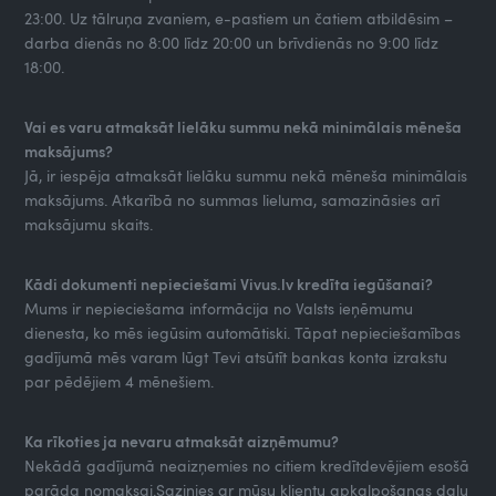
23:00. Uz tālruņa zvaniem, e-pastiem un čatiem atbildēsim –
darba dienās no 8:00 līdz 20:00 un brīvdienās no 9:00 līdz
18:00.
Vai es varu atmaksāt lielāku summu nekā minimālais mēneša
maksājums?
Jā, ir iespēja atmaksāt lielāku summu nekā mēneša minimālais
maksājums. Atkarībā no summas lieluma, samazināsies arī
maksājumu skaits.
Kādi dokumenti nepieciešami Vivus.lv kredīta iegūšanai?
Mums ir nepieciešama informācija no Valsts ieņēmumu
dienesta, ko mēs iegūsim automātiski. Tāpat nepieciešamības
gadījumā mēs varam lūgt Tevi atsūtīt bankas konta izrakstu
par pēdējiem 4 mēnešiem.
Ka rīkoties ja nevaru atmaksāt aizņēmumu?
Nekādā gadījumā neaizņemies no citiem kredītdevējiem esošā
parāda nomaksai.Sazinies ar mūsu klientu apkalpošanas daļu