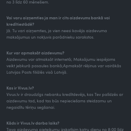
no 3 līdz 60 mēnešiem.
Vai varu aizņemties ja man ir cits aizdevums bankā vai
kredītiestādē?
Jā. Tu vari aizņemties, ja vien neesi kavējis aizdevuma
maksājumus un nokļuvis parādnieku sarakstos.
Kur var apmaksāt aizdevumu?
Aizdevumu var atmaksāt internetā; Maksājumu iespējams
veikt jebkurā pasaules bankā;Apmaksāt rēķinus var vairākās
Latvijas Pasts filiālēs visā Latvijā.
Kas ir Vivus.lv?
Vivus.lv ir draudzīgs nebanku kredītdevējs, kas Tev palīdzēs ar
aizdevumu tad, kad tas būs nepieciešams steidzamu un
negaidītu tēriņu segšanai.
Kāds ir Vivus.lv darba laiks?
Tava aizdevuma pieteikumu izskatīsim katru dienu no 8:00 līdz