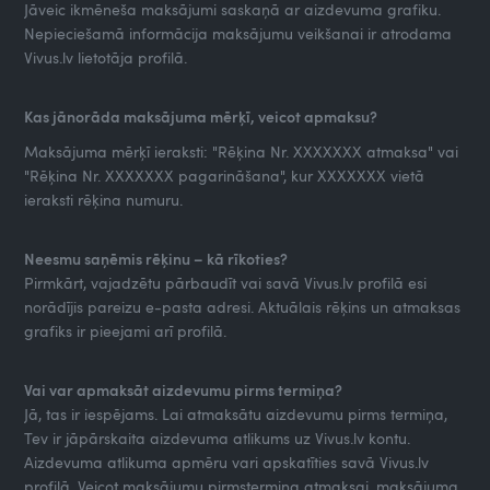
Jāveic ikmēneša maksājumi saskaņā ar aizdevuma grafiku.
Nepieciešamā informācija maksājumu veikšanai ir atrodama
Vivus.lv lietotāja profilā.
Kas jānorāda maksājuma mērķī, veicot apmaksu?
Maksājuma mērķī ieraksti: "Rēķina Nr. XXXXXXX atmaksa" vai
"Rēķina Nr. XXXXXXX pagarināšana", kur XXXXXXX vietā
ieraksti rēķina numuru.
Neesmu saņēmis rēķinu – kā rīkoties?
Pirmkārt, vajadzētu pārbaudīt vai savā Vivus.lv profilā esi
norādījis pareizu e-pasta adresi. Aktuālais rēķins un atmaksas
grafiks ir pieejami arī profilā.
Vai var apmaksāt aizdevumu pirms termiņa?
Jā, tas ir iespējams. Lai atmaksātu aizdevumu pirms termiņa,
Tev ir jāpārskaita aizdevuma atlikums uz Vivus.lv kontu.
Aizdevuma atlikuma apmēru vari apskatīties savā Vivus.lv
profilā. Veicot maksājumu pirmstermiņa atmaksai, maksājuma