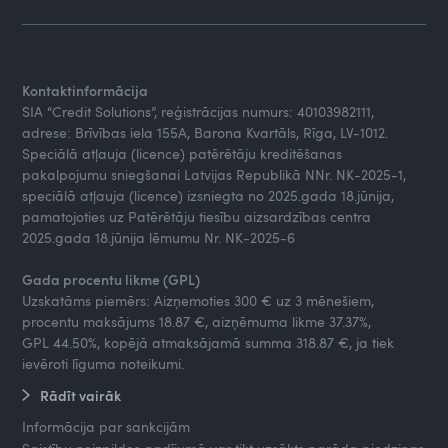
Kontaktinformācija
SIA “Credit Solutions”, reģistrācijas numurs: 40103982111,
adrese: Brīvības iela 155A, Barona Kvartāls, Rīga, LV-1012.
Speciālā atļauja (licence) patērētāju kreditēšanas
pakalpojumu sniegšanai Latvijas Republikā NNr. NK-2025-1,
speciālā atļauja (licence) izsniegta no 2025.gada 18.jūnija,
pamatojoties uz Patērētāju tiesību aizsardzības centra
2025.gada 18.jūnija lēmumu Nr. NK-2025-6
Gada procentu likme (GPL)
Uzskatāms piemērs: Aizņemoties 300 € uz 3 mēnešiem,
procentu maksājums 18.87 €, aizņēmuma likme 37.37%,
GPL 44.50%, kopējā atmaksājamā summa 318.87 €, ja tiek
ievēroti līguma noteikumi.
Rādīt vairāk
Informācija par sankcijām