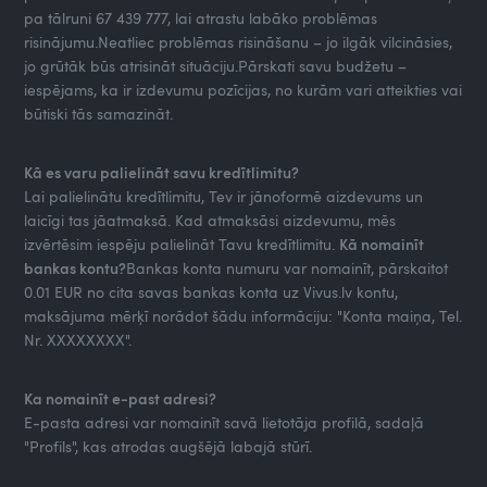
pa tālruni 67 439 777, lai atrastu labāko problēmas
risinājumu.Neatliec problēmas risināšanu – jo ilgāk vilcināsies,
jo grūtāk būs atrisināt situāciju.Pārskati savu budžetu –
iespējams, ka ir izdevumu pozīcijas, no kurām vari atteikties vai
būtiski tās samazināt.
Kā es varu palielināt savu kredītlimitu?
Lai palielinātu kredītlimitu, Tev ir jānoformē aizdevums un
laicīgi tas jāatmaksā. Kad atmaksāsi aizdevumu, mēs
izvērtēsim iespēju palielināt Tavu kredītlimitu.
Kā nomainīt
bankas kontu?
Bankas konta numuru var nomainīt, pārskaitot
0.01 EUR no cita savas bankas konta uz Vivus.lv kontu,
maksājuma mērķī norādot šādu informāciju: "Konta maiņa, Tel.
Nr. XXXXXXXX".
Ka nomainīt e-past adresi?
E-pasta adresi var nomainīt savā lietotāja profilā, sadaļā
"Profils", kas atrodas augšējā labajā stūrī.