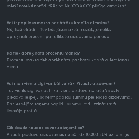
mērķī noteikti norādi “Rēķina Nr. XXXXXXX pilnīga atmaksa”.
Vai ir papildus maksa par ātrāku kredīta atmaksu?
Nē, tieši otrādi – Tev būs jāsamaksā mazāk, jo netiks
aprēķināti procenti par atlikušo aizdevuma periodu.
Kā tiek aprēķināta procentu maksa?
Procentu maksa tiek aprēķināta par katru kapitāla lietošanas
dienu.
Vai man vienlaicīgi var būt vairāki Vivus.lv aizdevumi?
Tev vienlaicīgi var būt tikai viens aizdevums, taču Vivus.lv
piedāvā iespēju saņemt papildu summu pie esošā aizdevuma.
Par iespējām saņemt papildu summu vari uzzināt savā
lietotāja profilā.
Cik daudz naudas es varu aizņemties?
Vivus.lv piedāvā aizdevumus no 50 līdz 10,000 EUR uz termiņu