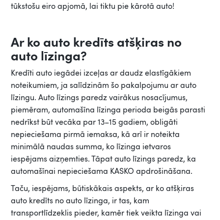
tūkstošu eiro apjomā, lai tiktu pie kārotā auto!
Ar ko auto kredīts atšķiras no
auto līzinga?
Kredīti auto iegādei izceļas ar daudz elastīgākiem
noteikumiem, ja salīdzinām šo pakalpojumu ar auto
līzingu. Auto līzings paredz vairākus nosacījumus,
piemēram, automašīna līzinga perioda beigās parasti
nedrīkst būt vecāka par 13–15 gadiem, obligāti
nepieciešama pirmā iemaksa, kā arī ir noteikta
minimālā naudas summa, ko līzinga ietvaros
iespējams aizņemties. Tāpat auto līzings paredz, ka
automašīnai nepieciešama KASKO apdrošināšana.
Taču, iespējams, būtiskākais aspekts, ar ko atšķiras
auto kredīts no auto līzinga, ir tas, kam
transportlīdzeklis pieder, kamēr tiek veikta līzinga vai