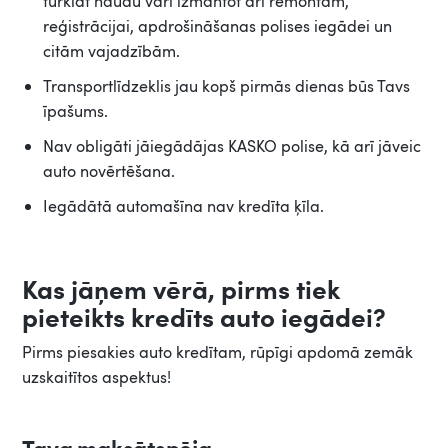
turklāt naudu vari izmantot arī remontam,
reģistrācijai, apdrošināšanas polises iegādei un
citām vajadzībām.
Transportlīdzeklis jau kopš pirmās dienas būs Tavs
īpašums.
Nav obligāti jāiegādājas KASKO polise, kā arī jāveic
auto novērtēšana.
Iegādātā automašīna nav kredīta ķīla.
Kas jāņem vērā, pirms tiek
pieteikts kredīts auto iegādei?
Pirms piesakies auto kredītam, rūpīgi apdomā zemāk
uzskaitītos aspektus!
Tava maksātspēja