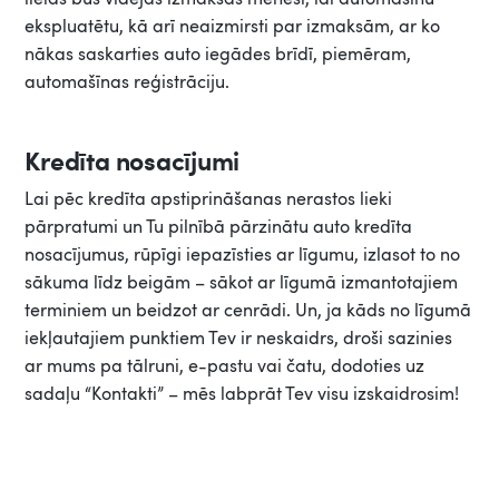
ekspluatētu, kā arī neaizmirsti par izmaksām, ar ko
nākas saskarties auto iegādes brīdī, piemēram,
automašīnas reģistrāciju.
Kredīta nosacījumi
Lai pēc kredīta apstiprināšanas nerastos lieki
pārpratumi un Tu pilnībā pārzinātu auto kredīta
nosacījumus, rūpīgi iepazīsties ar līgumu, izlasot to no
sākuma līdz beigām – sākot ar līgumā izmantotajiem
terminiem un beidzot ar cenrādi. Un, ja kāds no līgumā
iekļautajiem punktiem Tev ir neskaidrs, droši sazinies
ar mums pa tālruni, e-pastu vai čatu, dodoties uz
sadaļu “Kontakti” – mēs labprāt Tev visu izskaidrosim!