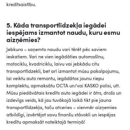
kredītsaistību.
5. Kāda transportlīdzekļa iegādei
iespējams izmantot naudu, kuru esmu
aizņēmies?
Jebkura – saņemto naudu vari tērēt pēc saviem
ieskatiem. Vari ne vien iegādāties automašīnu,
motociklu, kvadriciklu, laivu vai jebkādu citu
transportlīdzekli, bet arī izmantot mūsu pakalpojumu,
lai veiktu auto remontu, iegādātos jaunu riepu
komplektu, apmaksātu OCTA un/vai KASKO polisi, utt.
Mūsu piedāvātais kredīts auto iegādei ir ātrs, drošs un
izdevīgs veids, kā jau tuvākajā laikā tikt pie jauna
transportlīdzekļa, taču atceries – vienmēr aizņemies
atbildīgi, izvērtējot savu finanšu stāvokli un iespējas
kredītu apmaksāt noteiktajā termiņā!