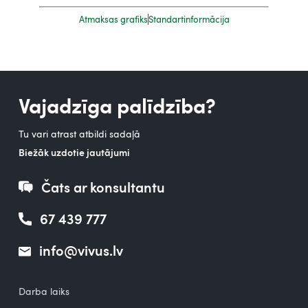
Atmaksas grafiks
Standartinformācija
Vajadzīga palīdzība?
Tu vari atrast atbildi sadaļā
Biežāk uzdotie jautājumi
Čats ar konsultantu
67 439 777
info@vivus.lv
Darba laiks