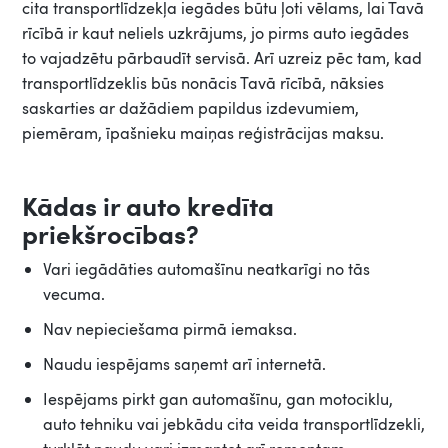
cita transportlīdzekļa iegādes būtu ļoti vēlams, lai Tavā
rīcībā ir kaut neliels uzkrājums, jo pirms auto iegādes
to vajadzētu pārbaudīt servisā. Arī uzreiz pēc tam, kad
transportlīdzeklis būs nonācis Tavā rīcībā, nāksies
saskarties ar dažādiem papildus izdevumiem,
piemēram, īpašnieku maiņas reģistrācijas maksu.
Kādas ir auto kredīta
priekšrocības?
Vari iegādāties automašīnu neatkarīgi no tās
vecuma.
Nav nepieciešama pirmā iemaksa.
Naudu iespējams saņemt arī internetā.
Iespējams pirkt gan automašīnu, gan motociklu,
auto tehniku vai jebkādu cita veida transportlīdzekli,