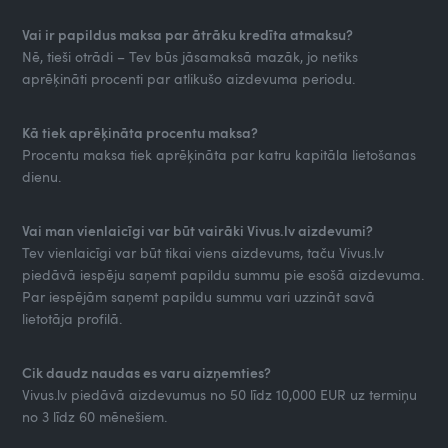
Vai ir papildus maksa par ātrāku kredīta atmaksu?
Nē, tieši otrādi – Tev būs jāsamaksā mazāk, jo netiks
aprēķināti procenti par atlikušo aizdevuma periodu.
Kā tiek aprēķināta procentu maksa?
Procentu maksa tiek aprēķināta par katru kapitāla lietošanas
dienu.
Vai man vienlaicīgi var būt vairāki Vivus.lv aizdevumi?
Tev vienlaicīgi var būt tikai viens aizdevums, taču Vivus.lv
piedāvā iespēju saņemt papildu summu pie esošā aizdevuma.
Par iespējām saņemt papildu summu vari uzzināt savā
lietotāja profilā.
Cik daudz naudas es varu aizņemties?
Vivus.lv piedāvā aizdevumus no 50 līdz 10,000 EUR uz termiņu
no 3 līdz 60 mēnešiem.