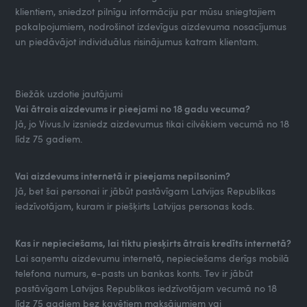
klientiem, sniedzot pilnīgu informāciju par mūsu sniegtajiem
pakalpojumiem, nodrošinot izdevīgus aizdevuma nosacījumus
un piedāvājot individuālus risinājumus katram klientam.
Biežāk uzdotie jautājumi
Vai ātrais aizdevums ir pieejami no 18 gadu vecuma?
Jā, jo Vivus.lv izsniedz aizdevumus tikai cilvēkiem vecumā no 18
līdz 75 gadiem.
Vai aizdevums internetā ir pieejams nepilsonim?
Jā, bet šai personai ir jābūt pastāvīgam Latvijas Republikas
iedzīvotājam, kuram ir piešķirts Latvijas personas kods.
Kas ir nepieciešams, lai tiktu piesķirts ātrais kredīts internetā?
Lai saņemtu aizdevumu internetā, nepieciešams derīgs mobilā
telefona numurs, e-pasts un bankas konts. Tev ir jābūt
pastāvīgam Latvijas Republikas iedzīvotājam vecumā no 18
līdz 75 gadiem bez kavētiem maksājumiem vai