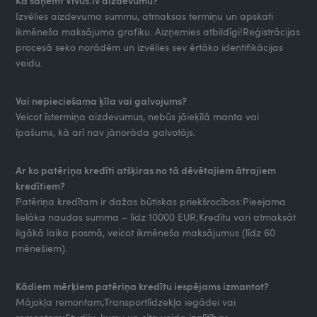
Kā saņemt Vivus.lv aizdevumu?
Izvēlies aizdevuma summu, atmaksas termiņu un apskati
ikmēneša maksājuma grafiku. Aizņemies atbildīgi!Reģistrācijas
procesā seko norādēm un izvēlies sev ērtāko identifikācijas
veidu.
Vai nepieciešama ķīla vai galvojums?
Veicot īstermiņa aizdevumus, nebūs jāieķīlā manta vai
īpašums, kā arī nav jānorāda galvotājs.
Ar ko patēriņa kredīti atšķiras no tā dēvētajiem ātrajiem
kredītiem?
Patēriņa kredītam ir dažas būtiskas priekšrocības:Pieejama
lielāka naudas summa – līdz 10000 EUR;Kredītu vari atmaksāt
ilgākā laika posmā, veicot ikmēneša maksājumus (līdz 60
mēnešiem).
Kādiem mērķiem patēriņa kredītu iespējams izmantot?
Mājokļa remontam;Transportlīdzekļa iegādei vai