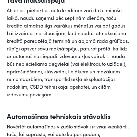
Atceries: pieteikties auto kredītam vari dažu minūšu
laikā, naudu saņemsi pēc septiņām dienām, taču
kredīta atmaksa ilgs vairākus mēnešus vai pat gadus!
Lai izvairītos no situācijām, kad naudas atmaksāšana
kredītā paredzētajā termiņā un apjomā rada grūtības,
rūpīgi apsver savu maksātspēju, paturot prātā, ka līdz
ar automašīnas iegādi izdevumu kļūs vairāk – nauda
būs nepieciešama degvielai (vai elektroauto uzlādei),
apdrošināšanai, stāvvietai, lielākiem un mazākiem
remontdarbiem, transportlīdzekļa ekspluatācijas
nodoklim, CSDD tehniskajai apskatei, un citām
izdevumu pozīcijām.
Automašīnas tehniskais stāvoklis
Novērtēt automašīnas vizuālo stāvokli ir visai vienkārši,
taču, lai saprastu, vai auto kalpos godam,