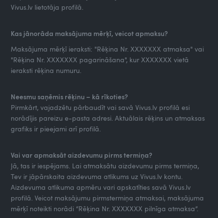
Vivus.lv lietotāja profilā.
Kas jānorāda maksājuma mērķī, veicot apmaksu?
Maksājuma mērķī ieraksti: "Rēķina Nr. XXXXXXX atmaksa" vai
"Rēķina Nr. XXXXXXX pagarināšana", kur XXXXXXX vietā
ieraksti rēķina numuru.
Neesmu saņēmis rēķinu – kā rīkoties?
Pirmkārt, vajadzētu pārbaudīt vai savā Vivus.lv profilā esi
norādījis pareizu e-pasta adresi. Aktuālais rēķins un atmaksas
grafiks ir pieejami arī profilā.
Vai var apmaksāt aizdevumu pirms termiņa?
Jā, tas ir iespējams. Lai atmaksātu aizdevumu pirms termiņa,
Tev ir jāpārskaita aizdevuma atlikums uz Vivus.lv kontu.
Aizdevuma atlikuma apmēru vari apskatīties savā Vivus.lv
profilā. Veicot maksājumu pirmstermiņa atmaksai, maksājuma
mērķī noteikti norādi “Rēķina Nr. XXXXXXX pilnīga atmaksa”.