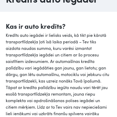
Kas ir auto kredīts?
Kredīts auto iegādei ir lielisks veids, kā tikt pie kārotā
transportlīdzekļa ļoti īsā laika periodā – Tev tiks
aizdota naudas summa, kuru varēsi izmantot
transportlīdzekļa iegādei un citiem ar šo procesu
saistītiem izdevumiem. Ar automašīnas kredīta
palīdzību vari iegādāties gan jaunu, gan lietotu; gan
dārgu, gan lētu automašīnu, motociklu vai jebkuru citu
transportlīdzekli, kas uzreiz nonāks Tavā īpašumā.
Tāpat ar kredīta palīdzību iegūto naudu vari tērēt jau
esošā transportlīdzekļa remontam, jauna riepu
komplekta vai apdrošināšanas polises iegādei un
citiem mērķiem. Līdz ar to Tev vairs nav nepieciešami
lieli ienākumi vai uzkrāts finanšu spilvens vairāku