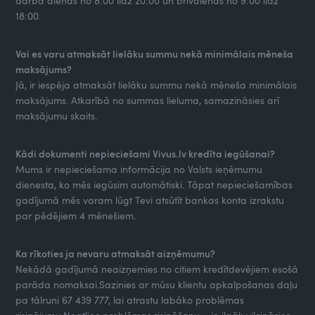
darba dienās no 8:00 līdz 20:00 un brīvdienās no 9:00 līdz
18:00.
Vai es varu atmaksāt lielāku summu nekā minimālais mēneša
maksājums?
Jā, ir iespēja atmaksāt lielāku summu nekā mēneša minimālais
maksājums. Atkarībā no summas lieluma, samazināsies arī
maksājumu skaits.
Kādi dokumenti nepieciešami Vivus.lv kredīta iegūšanai?
Mums ir nepieciešama informācija no Valsts ieņēmumu
dienesta, ko mēs iegūsim automātiski. Tāpat nepieciešamības
gadījumā mēs varam lūgt Tevi atsūtīt bankas konta izrakstu
par pēdējiem 4 mēnešiem.
Ka rīkoties ja nevaru atmaksāt aizņēmumu?
Nekādā gadījumā neaizņemies no citiem kredītdevējiem esošā
parāda nomaksai.Sazinies ar mūsu klientu apkalpošanas daļu
pa tālruni 67 439 777, lai atrastu labāko problēmas