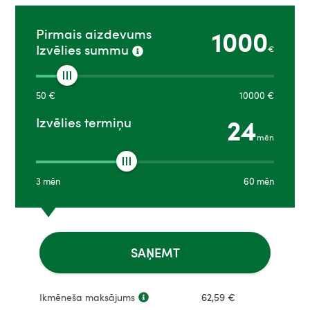
1000
Pirmais aizdevums
Izvēlies summu
€
50
€
10000
€
24
Izvēlies termiņu
mēn
3
mēn
60
mēn
SAŅEMT
Ikmēneša maksājums
62,59
€