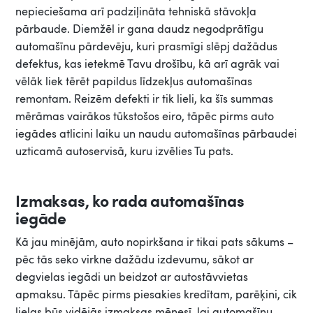
nepieciešama arī padziļināta tehniskā stāvokļa
pārbaude. Diemžēl ir gana daudz negodprātīgu
automašīnu pārdevēju, kuri prasmīgi slēpj dažādus
defektus, kas ietekmē Tavu drošību, kā arī agrāk vai
vēlāk liek tērēt papildus līdzekļus automašīnas
remontam. Reizēm defekti ir tik lieli, ka šīs summas
mērāmas vairākos tūkstošos eiro, tāpēc pirms auto
iegādes atlicini laiku un naudu automašīnas pārbaudei
uzticamā autoservisā, kuru izvēlies Tu pats.
Izmaksas, ko rada automašīnas
iegāde
Kā jau minējām, auto nopirkšana ir tikai pats sākums –
pēc tās seko virkne dažādu izdevumu, sākot ar
degvielas iegādi un beidzot ar autostāvvietas
apmaksu. Tāpēc pirms piesakies kredītam, parēķini, cik
lielas būs vidējās izmaksas mēnesī, lai automašīnu