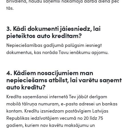
brīvdiena, naudu saņemsi nākamajā darba dienā pēc
tās.
3. Kādi dokumenti jāiesniedz, lai
pieteiktos auto kredītam?
Nepieciešamības gadījumā palūgsim iesniegt
dokumentus, kas norāda Tavu ienākumu apjomu.
4. Kādiem nosacījumiem man
nepieciešams atbilst, lai varētu saņemt
auto kredītu?
Kredīta saņemšanai internetā Tev jābūt derīgam
mobilā tālruņa numuram, e-pasta adresei un bankas
kontam. Kredītu izsniedzam pastāvīgiem Latvijas
Republikas iedzīvotājiem vecumā no 20 līdz 75
gadiem, kuriem nav kavētu maksājumu un