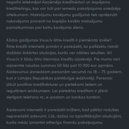
negatīvi ietekmējot Aizņēmēja kredītvēsturi un iespējams
kredītreitingu, kas var būt par iemeslu pakalpojuma sniedzēja
atteikumam. Maksājumu kavējumu gadījumā tiek aprēķināti
nokavējuma procenti no kopējās kavēto maksājumu
pamatsummas par katru kavējuma dienu.
Kādos gadījumos Vivus.lv ātrie kredīti ir piemērota izvēle?
Ātrie kredīti internetā primāri ir paredzēti, lai palīdzētu risināt
dažāda ārkārtas situācijas, kurās var nākties iekulties. Arī
Vivus.lv ir šādu ātro īstermiņa kredītu aizdevējs. Pie mums vari
aizņemtie naudas summas 50 līdz pat 10 000 eur apmēra.
Aizdevumus izsniedzam personām vecumā no 18 – 75 gadiem,
kuri ir Latvijas Republikas patstāvīgie iedzīvotāji. Personai
jābūt pozitīvai kredītvēsturei un pietiekami lieliem un
regulāriem ienākumiem. Lai pieteiktos kredītam ir jābūt
derīgam telefona nr., e-pastam un bankas kontam.
Aizdevumi internetā ir paredzēti brīžiem, kad pēkšņi radušies
neparedzēti izdevumi. Lūk, dažas no izplatītākajām situācijām,
kurās mēdz izmantot attiecīgo finanšu pakalpojumu: