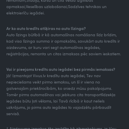
remontam;Studiju, kursu un cita veida izglītības
apmaksai;Veselības uzlabošanai;Sadzīves tehnikas un
elektroierīču iegādei.
Ar ko auto kredīts atšķiras no auto līzinga?
Auto līzings būtībā ir kā automašīnas nomāšana līdz brīdim,
kad visa līzinga summa ir apmaksāta, savukārt auto kredīts ir
aizdevums, ar kuru vari segt automašīnas iegādes,
reģistrācijas, remonta un citas izmaksas pēc saviem ieskatiem.
Vai ir pieejams kredīts auto iegādei bez pirmās iemaksas?
Jā! Izmantojot Vivus.lv kredītu auto iegādei, Tev nav
nepieciešams veikt pirmo iemaksu, un šī ir viena no
galvenajām priekšrocībām, ko sniedz mūsu pakalpojums.
Tomēr pirms automašīnas vai jebkura cita transportlīdzekļa
iegādes būtu ļoti vēlams, lai Tavā rīcībā ir kaut neliels
uzkrājums, jo pirms auto iegādes to vajadzētu pārbaudīt
servisā.
* Aizdevuma izmaksa tiks izpildīta kā zibmaksājums, ja Jūsu