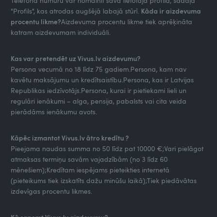
Telefona numuru var nomainīt savā lietotāja profilā, sadaļā
"Profils", kas atrodas augšējā labajā stūrī.
Kāda ir aizdevuma
procentu likme?
Aizdevuma procentu likme tiek aprēķināta
katram aizdevumam individuāli.
Kas var pretendēt uz Vivus.lv aizdevumu?
Persona vecumā no 18 līdz 75 gadiem.Persona, kam nav
kavētu maksājumu un kredītsaistību.Persona, kas ir Latvijas
Republikas iedzīvotājs.Persona, kurai ir pietiekami lieli un
regulāri ienākumi – alga, pensija, pabalsts vai cita veida
pierādāms ienākumu avots.
Kāpēc izmantot Vivus.lv ātro kredītu ?
Pieejama naudas summa no 50 līdz pat 10000 €;Vari pielāgot
atmaksas termiņu savām vajadzībām (no 3 līdz 60
mēnešiem);Kredītam iespējams pieteikties internetā
(pieteikums tiek izskatīts dažu minūšu laikā);Tiek piedāvātas
izdevīgas procentu likmes.