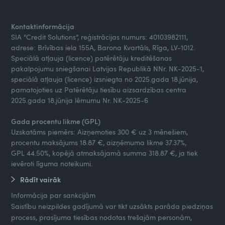
Kontaktinformācija
SIA “Credit Solutions”, reģistrācijas numurs: 40103982111,
adrese: Brīvības iela 155A, Barona Kvartāls, Rīga, LV-1012.
Speciālā atļauja (licence) patērētāju kreditēšanas
pakalpojumu sniegšanai Latvijas Republikā NNr. NK-2025-1,
speciālā atļauja (licence) izsniegta no 2025.gada 18.jūnija,
pamatojoties uz Patērētāju tiesību aizsardzības centra
2025.gada 18.jūnija lēmumu Nr. NK-2025-6
Gada procentu likme (GPL)
Uzskatāms piemērs: Aizņemoties 300 € uz 3 mēnešiem,
procentu maksājums 18.87 €, aizņēmuma likme 37.37%,
GPL 44.50%, kopējā atmaksājamā summa 318.87 €, ja tiek
ievēroti līguma noteikumi.
Rādīt vairāk
Informācija par sankcijām
Saistību neizpildes gadījumā var tikt uzsākts parāda piedziņas
process, prasījuma tiesības nodotas trešajām personām,