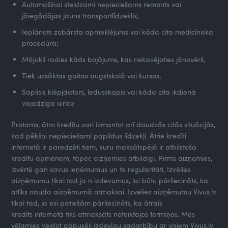
Automašīnai steidzami nepieciešams remonts vai
jāiegādājas jauns transportlīdzeklis;
Ieplānots zobārsta apmeklējums vai kāda cita medicīniska
procedūra;
Mājoklī radies kāds bojājums, kas nekavējoties jānovērš;
Tiek uzsāktas gaitas augstskolā vai kursos;
Saplīsis klēpjdators, ledusskapis vai kāda cita ikdienā
vajadzīga ierīce
Protams, ātro kredītu vari izmantot arī daudzās citās situācijās,
kad pēkšņi nepieciešami papildus līdzekļi. Ātrie kredīti
internetā ir paredzēti tiem, kuru maksātspējā ir atbilstoša
kredītu apmēriem, tāpēc aizņemies atbildīgi. Pirms aizņemies,
izvērtē gan savus ieņēmumus un to regularitāti, Izvēlies
aizņēmumu tikai tad ja n izdevumus, lai būtu pārliecināts, ka
atliks nauda aizņēmumā atmaksai. Izvelies aizņēmumu Vivus.lv
tikai tad, ja esi patiešām pārliecināts, ka ātrais
kredīts internetā tiks atmaksāts noteiktajos termiņos. Mēs
vēlamies veidot abpusēji izdevīgu sadarbību ar visiem Vivus.lv