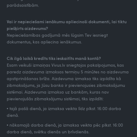
parādsaistībām.
Vai ir nepieciešami ienākumu apliecinoši dokumenti, lai tiktu
piešķirts aizdevums?
Nepieciešamības gadījumā mēs lūgsim Tev iesniegt
dokumentus, kas apliecina ienākumus.
Cik ilgā laikā kredīts tiks ieskaitīts manā kontā?
Esam veikuši izmaiņas Vivus.lv sniegtajos pakalpojumos, kas
paredz aizdevuma izmaksas termiņu 5 minūtes no aizdevuma
apstiprināšanas brīža. Aizdevuma izmaksa tiks izpildīta kā
zibmaksājums, ja Jūsu banka ir pievienojusies zibmaksājumu
sistēmai. Aizdevuma izmaksa uz bankām, kuras nav
pievienojušās zibmaksājumu sistēmai, tiks izpildīti:
• tajā pašā dienā, ja izmaksa veikta līdz plkst. 16:00 darba
dienā.
• nākamajā darba dienā, ja izmaksa veikta pēc plkst. 16:00
darba dienā, svētku dienās un brīvdienās.