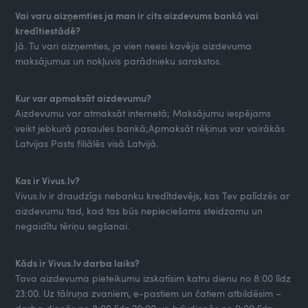
Vai varu aizņemties ja man ir cits aizdevums bankā vai
kredītiestādē?
Jā. Tu vari aizņemties, ja vien neesi kavējis aizdevuma
maksājumus un nokļuvis parādnieku sarakstos.
Kur var apmaksāt aizdevumu?
Aizdevumu var atmaksāt internetā; Maksājumu iespējams
veikt jebkurā pasaules bankā;Apmaksāt rēķinus var vairākās
Latvijas Pasts filiālēs visā Latvijā.
Kas ir Vivus.lv?
Vivus.lv ir draudzīgs nebanku kredītdevējs, kas Tev palīdzēs ar
aizdevumu tad, kad tas būs nepieciešams steidzamu un
negaidītu tēriņu segšanai.
Kāds ir Vivus.lv darba laiks?
Tava aizdevuma pieteikumu izskatīsim katru dienu no 8:00 līdz
23:00. Uz tālruņa zvaniem, e-pastiem un čatiem atbildēsim –