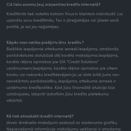
Cik lielu summu ļauj aizņemties kredīts internetā?
Kredītlimits tiek noteikts katram Vivus.lv klientam individuāli. Lai
uzzinātu savu kredītlimitu, Tev ir jāreģistrējas vai jāieiet savā
profilā, ja esi jau reģistrējies.
Kāpēc man netika piešķirts ātrs kredīts ?
Biežākie iespējamie atteikuma iemesli:Iespējams, atrašanās
parādvēstures datubāzē dēļ kavēta maksājuma;Iespējams,
kavēta rēķina apmaksa pie SIA “Credit Solutions”
uzņēmumiem;Iespējams, kavēta rēķina apmaksa pie citiem
banku vai nebanku kredītdevējiem.Ja uz doto brīdi Jums nav
nenokārtotu parādsaistību, iespējams, atteikuma iemesls ir
uzņēmuma kredītpolitika. Kad Jūsu finansiālā situācija būs
uzlabojusies, labprāt izskatīsim Jūsu kredīta pieteikumu
atkārtoti.
Kā tiek atmaksāti kredīti internetā?
Jāveic ikmēneša maksājumi saskaņā ar aizdevuma grafiku.
Nepieciešamā informācija maksājumu veikšanai ir atrodama