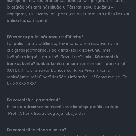
risinājumu.Neatliec problēmas risināšanu – jo ilgāk vilcināsies,
jo grūtāk būs atrisināt situāciju.Pārskati savu budžetu –
iespējams, ka ir izdevumu pozīcijas, no kurām vari atteikties vai
būtiski tās samazināt.
Kā es varu palielināt savu kredītlimitu?
Lai palielinātu kredītlimitu, Tev ir jānoformē aizdevums un
laicīgi tas jāatmaksā. Kad atmaksāsi aizdevumu, mēs
izvērtēsim iespēju palielināt Tavu kredītlimitu.
Kā nomainīt
bankas kontu?
Bankas konta numuru var nomainīt, pārskaitot
0.01 EUR no cita savas bankas konta uz Vivus.lv kontu,
maksājuma mērķī norādot šādu informāciju: "Konta maiņa, Tel.
Nr. XXXXXXXX".
Ka nomainīt e-past adresi?
E-pasta adresi var nomainīt savā lietotāja profilā, sadaļā
"Profils", kas atrodas augšējā labajā stūrī.
Ka nomainīt telefona numuru?