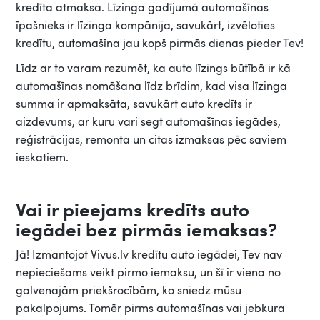
kredīta atmaksa. Līzinga gadījumā automašīnas
īpašnieks ir līzinga kompānija, savukārt, izvēloties
kredītu, automašīna jau kopš pirmās dienas pieder Tev!
Līdz ar to varam rezumēt, ka auto līzings būtībā ir kā
automašīnas nomāšana līdz brīdim, kad visa līzinga
summa ir apmaksāta, savukārt auto kredīts ir
aizdevums, ar kuru vari segt automašīnas iegādes,
reģistrācijas, remonta un citas izmaksas pēc saviem
ieskatiem.
Vai ir pieejams kredīts auto
iegādei bez pirmās iemaksas?
Jā! Izmantojot Vivus.lv kredītu auto iegādei, Tev nav
nepieciešams veikt pirmo iemaksu, un šī ir viena no
galvenajām priekšrocībām, ko sniedz mūsu
pakalpojums. Tomēr pirms automašīnas vai jebkura