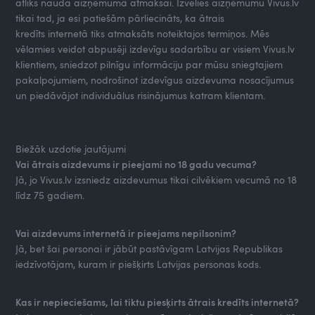
atliks nauda aizņēmumā atmaksai. Izvelies aizņēmumu Vivus.lv
tikai tad, ja esi patiešām pārliecināts, ka ātrais
kredīts internetā tiks atmaksāts noteiktajos termiņos. Mēs
vēlamies veidot abpusēji izdevīgu sadarbību ar visiem Vivus.lv
klientiem, sniedzot pilnīgu informāciju par mūsu sniegtajiem
pakalpojumiem, nodrošinot izdevīgus aizdevuma nosacījumus
un piedāvājot individuālus risinājumus katram klientam.
Biežāk uzdotie jautājumi
Vai ātrais aizdevums ir pieejami no 18 gadu vecuma?
Jā, jo Vivus.lv izsniedz aizdevumus tikai cilvēkiem vecumā no 18
līdz 75 gadiem.
Vai aizdevums internetā ir pieejams nepilsonim?
Jā, bet šai personai ir jābūt pastāvīgam Latvijas Republikas
iedzīvotājam, kuram ir piešķirts Latvijas personas kods.
Kas ir nepieciešams, lai tiktu piesķirts ātrais kredīts internetā?