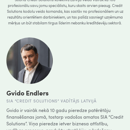
profesionālu savu jomu speciālistu, kuru skaits arvien pieaug. Credit
Solutions kodolu veido komanda, kas sastāv no profesionāliem un uz
rezultātu orientētiem darbiniekiem, un tas palīdz sasniegt uzņēmuma
mērķus un būt stabilam tirgus līderim nebanku kredītdevēju sektorā.
Gvido Endlers
SIA “CREDIT SOLUTIONS” VADĪTĀJS LATVIJĀ
Gvido ir vairāk nekā 10 gadu pieredze patērētāju
finansēšanas jomā, tostarp vadošos amatos SIA “Credit
Solutions”. Viņa pieredze ietver biznesa attīstību,