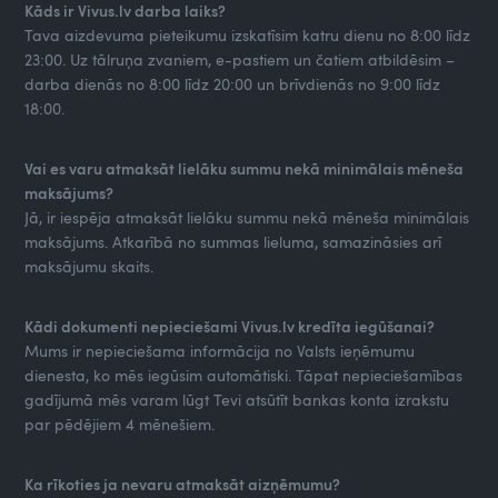
Kāds ir Vivus.lv darba laiks?
Tava aizdevuma pieteikumu izskatīsim katru dienu no 8:00 līdz
23:00. Uz tālruņa zvaniem, e-pastiem un čatiem atbildēsim –
darba dienās no 8:00 līdz 20:00 un brīvdienās no 9:00 līdz
18:00.
Vai es varu atmaksāt lielāku summu nekā minimālais mēneša
maksājums?
Jā, ir iespēja atmaksāt lielāku summu nekā mēneša minimālais
maksājums. Atkarībā no summas lieluma, samazināsies arī
maksājumu skaits.
Kādi dokumenti nepieciešami Vivus.lv kredīta iegūšanai?
Mums ir nepieciešama informācija no Valsts ieņēmumu
dienesta, ko mēs iegūsim automātiski. Tāpat nepieciešamības
gadījumā mēs varam lūgt Tevi atsūtīt bankas konta izrakstu
par pēdējiem 4 mēnešiem.
Ka rīkoties ja nevaru atmaksāt aizņēmumu?