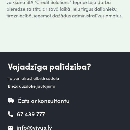
veikšana SIA “Credit Solutions”. Iepriekšējā darba
pieredze saistīta ar savā laikā lielu tirgus dalībnieku
tirdzniecībā, ieņemot dažādus administratīvus amatus.
Vajadzīga palīdzība?
Tu vari atrast atbildi sadaļā
Biežāk uzdotie jautājumi
Čats ar konsultantu
67 439 777
info@vivus.lv