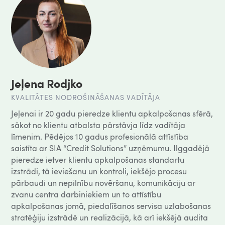
Jeļena Rodjko
KVALITĀTES NODROŠINĀŠANAS VADĪTĀJA
Jeļenai ir 20 gadu pieredze klientu apkalpošanas sfērā,
sākot no klientu atbalsta pārstāvja līdz vadītāja
līmenim. Pēdējos 10 gadus profesionālā attīstība
saistīta ar SIA “Credit Solutions” uzņēmumu. Ilggadējā
pieredze ietver klientu apkalpošanas standartu
izstrādi, tā ieviešanu un kontroli, iekšējo procesu
pārbaudi un nepilnību novēršanu, komunikāciju ar
zvanu centra darbiniekiem un to attīstību
apkalpošanas jomā, piedalīšanos servisa uzlabošanas
stratēģiju izstrādē un realizācijā, kā arī iekšējā audita