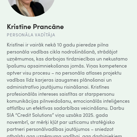
Kristīne Prancāne
PERSONĀLA VADĪTĀJA
Kristīnei ir vairāk nekā 10 gadu pieredze pilna
personāla vadības cikla nodrošināšanā, strādājot
uzņēmumos, kas darbojas tirdzniecības un nekustamo
īpašumu apsaimniekošanas jomās. Viņas kompetence
aptver visu procesu – no personāla atlases projektu
vadības līdz karjeras izaugsmes plānošanai un
administratīvo jautājumu risināšanai. Kristīnes
profesionālās intereses saistītas ar starppersonu
komunikācijas pilnveidošanu, emocionālās inteliģences
attīstību un efektīvas sadarbības veicināšanu. Darbu
SIA “Credit Solutions” viņa uzsāka 2025. gada
novembrī, ar mērķi kļūt par uzticamu stratēģisko
partneri personālvadības jautājumos – sniedzot
atbalstu gan uzņēmuma vadībai, gan darbiniekiem.