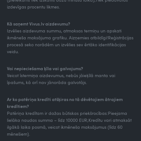
izdevīgas procentu likmes.
Kā saņemt Vivus.lv aizdevumu?
Izvēlies aizdevuma summu, atmaksas termiņu un apskati
ikmēneša maksājuma grafiku. Aizņemies atbildīgi!Reģistrācijas
procesā seko norādēm un izvēlies sev ērtāko identifikācijas
veidu.
Vai nepieciešama ķīla vai galvojums?
Veicot īstermiņa aizdevumus, nebūs jāieķīlā manta vai
īpašums, kā arī nav jānorāda galvotājs.
Ar ko patēriņa kredīti atšķiras no tā dēvētajiem ātrajiem
kredītiem?
Patēriņa kredītam ir dažas būtiskas priekšrocības:Pieejama
lielāka naudas summa – līdz 10000 EUR;Kredītu vari atmaksāt
ilgākā laika posmā, veicot ikmēneša maksājumus (līdz 60
mēnešiem).