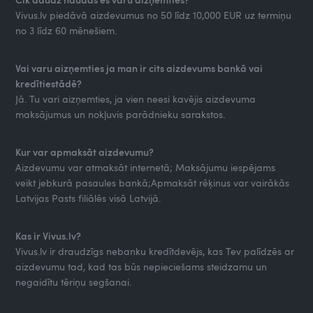
Vivus.lv piedāvā aizdevumus no 50 līdz 10,000 EUR uz termiņu
no 3 līdz 60 mēnešiem.
Vai varu aizņemties ja man ir cits aizdevums bankā vai
kredītiestādē?
Jā. Tu vari aizņemties, ja vien neesi kavējis aizdevuma
maksājumus un nokļuvis parādnieku sarakstos.
Kur var apmaksāt aizdevumu?
Aizdevumu var atmaksāt internetā; Maksājumu iespējams
veikt jebkurā pasaules bankā;Apmaksāt rēķinus var vairākās
Latvijas Pasts filiālēs visā Latvijā.
Kas ir Vivus.lv?
Vivus.lv ir draudzīgs nebanku kredītdevējs, kas Tev palīdzēs ar
aizdevumu tad, kad tas būs nepieciešams steidzamu un
negaidītu tēriņu segšanai.