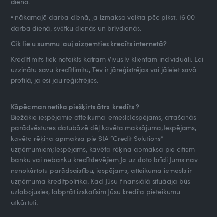
dienā.
• nākamajā darba dienā, ja izmaksa veikta pēc plkst. 16:00
darba dienā, svētku dienās un brīvdienās.
Cik lielu summu ļauj aizņemties kredīts internetā?
Kredītlimits tiek noteikts katram Vivus.lv klientam individuāli. Lai
uzzinātu savu kredītlimitu, Tev ir jāreģistrējas vai jāieiet savā
profilā, ja esi jau reģistrējies.
Kāpēc man netika piešķirts ātrs kredīts ?
Biežākie iespējamie atteikuma iemesli:Iespējams, atrašanās
parādvēstures datubāzē dēļ kavēta maksājuma;Iespējams,
kavēta rēķina apmaksa pie SIA “Credit Solutions”
uzņēmumiem;Iespējams, kavēta rēķina apmaksa pie citiem
banku vai nebanku kredītdevējiem.Ja uz doto brīdi Jums nav
nenokārtotu parādsaistību, iespējams, atteikuma iemesls ir
uzņēmuma kredītpolitika. Kad Jūsu finansiālā situācija būs
uzlabojusies, labprāt izskatīsim Jūsu kredīta pieteikumu
atkārtoti.