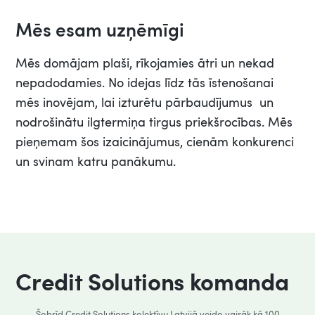
Mēs esam uzņēmīgi
Mēs domājam plaši, rīkojamies ātri un nekad
nepadodamies. No idejas līdz tās īstenošanai
mēs inovējam, lai izturētu pārbaudījumus un
nodrošinātu ilgtermiņa tirgus priekšrocības. Mēs
pieņemam šos izaicinājumus, cienām konkurenci
un svinam katru panākumu.
Credit Solutions komanda
Šobrīd Credit Solutions kolektīvu Latvijā veido vairāk kā 100