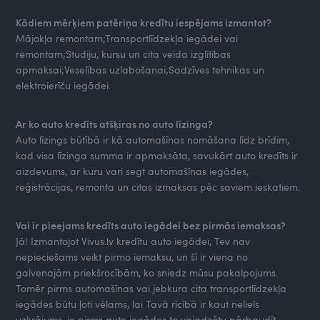
Kādiem mērķiem patēriņa kredītu iespējams izmantot?
Mājokļa remontam;Transportlīdzekļa iegādei vai
remontam;Studiju, kursu un cita veida izglītības
apmaksai;Veselības uzlabošanai;Sadzīves tehnikas un
elektroierīču iegādei.
Ar ko auto kredīts atšķiras no auto līzinga?
Auto līzings būtībā ir kā automašīnas nomāšana līdz brīdim,
kad visa līzinga summa ir apmaksāta, savukārt auto kredīts ir
aizdevums, ar kuru vari segt automašīnas iegādes,
reģistrācijas, remonta un citas izmaksas pēc saviem ieskatiem.
Vai ir pieejams kredīts auto iegādei bez pirmās iemaksas?
Jā! Izmantojot Vivus.lv kredītu auto iegādei, Tev nav
nepieciešams veikt pirmo iemaksu, un šī ir viena no
galvenajām priekšrocībām, ko sniedz mūsu pakalpojums.
Tomēr pirms automašīnas vai jebkura cita transportlīdzekļa
iegādes būtu ļoti vēlams, lai Tavā rīcībā ir kaut neliels
uzkrājums, jo pirms auto iegādes to vajadzētu pārbaudīt