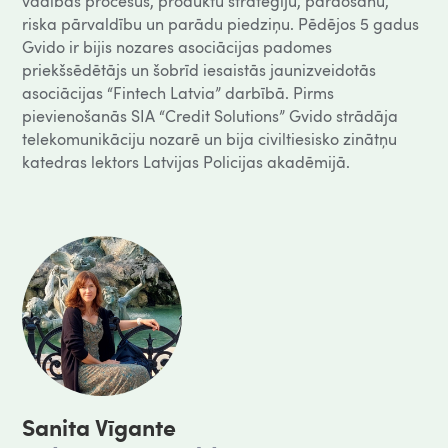
vadības procesus, produktu stratēģiju, pārdošanu,
riska pārvaldību un parādu piedziņu. Pēdējos 5 gadus
Gvido ir bijis nozares asociācijas padomes
priekšsēdētājs un šobrīd iesaistās jaunizveidotās
asociācijas “Fintech Latvia” darbībā. Pirms
pievienošanās SIA “Credit Solutions” Gvido strādāja
telekomunikāciju nozarē un bija civiltiesisko zinātņu
katedras lektors Latvijas Policijas akadēmijā.
Sanita Vīgante