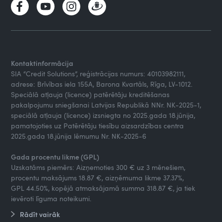
Kontaktinformācija
SIA “Credit Solutions”, reģistrācijas numurs: 40103982111,
adrese: Brīvības iela 155A, Barona Kvartāls, Rīga, LV-1012.
Speciālā atļauja (licence) patērētāju kreditēšanas
pakalpojumu sniegšanai Latvijas Republikā NNr. NK-2025-1,
speciālā atļauja (licence) izsniegta no 2025.gada 18.jūnija,
pamatojoties uz Patērētāju tiesību aizsardzības centra
2025.gada 18.jūnija lēmumu Nr. NK-2025-6
Gada procentu likme (GPL)
Uzskatāms piemērs: Aizņemoties 300 € uz 3 mēnešiem,
procentu maksājums 18.87 €, aizņēmuma likme 37.37%,
GPL 44.50%, kopējā atmaksājamā summa 318.87 €, ja tiek
ievēroti līguma noteikumi.
Rādīt vairāk