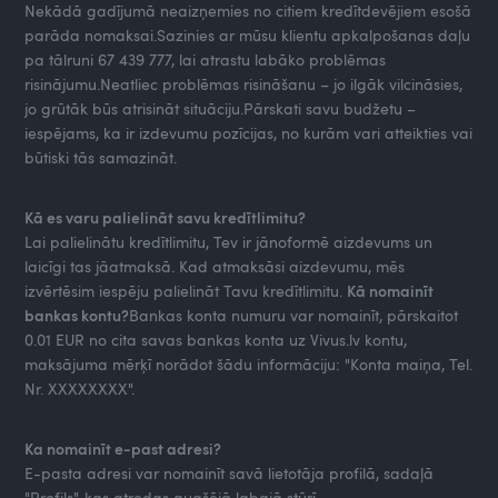
Nekādā gadījumā neaizņemies no citiem kredītdevējiem esošā
parāda nomaksai.Sazinies ar mūsu klientu apkalpošanas daļu
pa tālruni 67 439 777, lai atrastu labāko problēmas
risinājumu.Neatliec problēmas risināšanu – jo ilgāk vilcināsies,
jo grūtāk būs atrisināt situāciju.Pārskati savu budžetu –
iespējams, ka ir izdevumu pozīcijas, no kurām vari atteikties vai
būtiski tās samazināt.
Kā es varu palielināt savu kredītlimitu?
Lai palielinātu kredītlimitu, Tev ir jānoformē aizdevums un
laicīgi tas jāatmaksā. Kad atmaksāsi aizdevumu, mēs
izvērtēsim iespēju palielināt Tavu kredītlimitu.
Kā nomainīt
bankas kontu?
Bankas konta numuru var nomainīt, pārskaitot
0.01 EUR no cita savas bankas konta uz Vivus.lv kontu,
maksājuma mērķī norādot šādu informāciju: "Konta maiņa, Tel.
Nr. XXXXXXXX".
Ka nomainīt e-past adresi?
E-pasta adresi var nomainīt savā lietotāja profilā, sadaļā
"Profils", kas atrodas augšējā labajā stūrī.