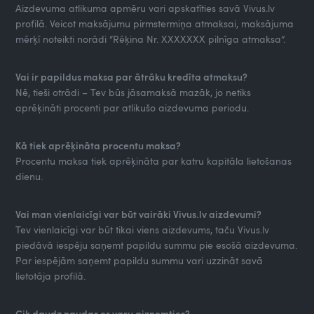
Aizdevuma atlikuma apmēru vari apskatīties savā Vivus.lv
profilā. Veicot maksājumu pirmstermiņa atmaksai, maksājuma
mērķī noteikti norādi “Rēķina Nr. XXXXXXX pilnīga atmaksa”.
Vai ir papildus maksa par ātrāku kredīta atmaksu?
Nē, tieši otrādi – Tev būs jāsamaksā mazāk, jo netiks
aprēķināti procenti par atlikušo aizdevuma periodu.
Kā tiek aprēķināta procentu maksa?
Procentu maksa tiek aprēķināta par katru kapitāla lietošanas
dienu.
Vai man vienlaicīgi var būt vairāki Vivus.lv aizdevumi?
Tev vienlaicīgi var būt tikai viens aizdevums, taču Vivus.lv
piedāvā iespēju saņemt papildu summu pie esošā aizdevuma.
Par iespējām saņemt papildu summu vari uzzināt savā
lietotāja profilā.
Cik daudz naudas es varu aizņemties?