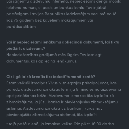
Lai saņemtu aizdevumu internetā, nepieciešams derīgs mobilā
telefona numurs, e-pasts un bankas konts. Tev ir jābūt
pastāvīgam Latvijas Republikas iedzīvotājam vecumā no 18
līdz 75 gadiem bez kavētiem maksājumiem vai
parādsaistībām.
Vai ir nepieciešami ienākumu apliecinoši dokumenti, lai tiktu
piešķirts aizdevums?
Nepieciešamības gadījumā mēs lūgsim Tev iesniegt
dokumentus, kas apliecina ienākumus.
Cik ilgā laikā kredīts tiks ieskaitīts manā kontā?
Esam veikuši izmaiņas Vivus.lv sniegtajos pakalpojumos, kas
paredz aizdevuma izmaksas termiņu 5 minūtes no aizdevuma
apstiprināšanas brīža. Aizdevuma izmaksa tiks izpildīta kā
zibmaksājums, ja Jūsu banka ir pievienojusies zibmaksājumu
sistēmai. Aizdevuma izmaksa uz bankām, kuras nav
pievienojušās zibmaksājumu sistēmai, tiks izpildīti:
• tajā pašā dienā, ja izmaksa veikta līdz plkst. 16:00 darba