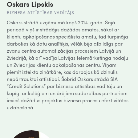
Oskars Lipskis
BIZNESA ATTĪSTĪBAS VADĪTĀJS
Oskars strādā uzņēmumā kopš 2014. gada. Šajā
periodā viņš ir strādājis dažādos amatos, sākot ar
klientu apkalpošanas speciālista amatu, tad turpināja
darboties kā datu analītiķis, vēlāk bija atbildīgs par
zvanu centra automatizācijas procesiem Latvijā un
Zviedrijā, kā arī vadīja Latvijas telemārketinga nodaļu
un Zviedrijas klientu apkalpošanas centru. Viņam
piemīt izteikta zinātkāre, kas darbojas kā dzinulis
nepārtrauktai attīstībai. Šobrīd Oskars strādā SIA
“Credit Solutions” par biznesa attīstības vadītāju un
kopīgi ar kolēģiem un ārējiem sadarbības partneriem
ievieš dažādus projektus biznesa procesu efektivitātes
uzlabošanā.