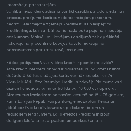
Informācija par sankcijām
Saistību neizpildes gadījumā var tikt uzsākts parāda piedziņas
process, prasījuma tiesības nodotas trešajām personām,
negatīvi ietekmējot Aizņēmēja kredītvēsturi un iespējams
kredītreitingu, kas var būt par iemeslu pakalpojuma sniedzēja
atteikumam. Maksājumu kavējumu gadījumā tiek aprēķināti
nokavējuma procenti no kopējās kavēto maksājumu
pamatsummas par katru kavējuma dienu.
Kādos gadījumos Vivus.lv ātrie kredīti ir piemērota izvēle?
Ātrie kredīti internetā primāri ir paredzēti, lai palīdzētu risināt
dažāda ārkārtas situācijas, kurās var nākties iekulties. Arī
Vivus.lv ir šādu ātro īstermiņa kredītu aizdevējs. Pie mums vari
aizņemtie naudas summas 50 līdz pat 10 000 eur apmēra.
Aizdevumus izsniedzam personām vecumā no 18 – 75 gadiem,
kuri ir Latvijas Republikas patstāvīgie iedzīvotāji. Personai
jābūt pozitīvai kredītvēsturei un pietiekami lieliem un
regulāriem ienākumiem. Lai pieteiktos kredītam ir jābūt
derīgam telefona nr., e-pastam un bankas kontam.