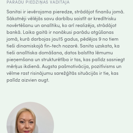
PARĀDU PIEDZIŅAS VADĪTĀJA
Sanitai ir ievērojama pieredze, strādājot finanšu jomā.
Sākotnēji vēlējās savu darbību saistīt ar kredītrisku
novērtēšanu un analītiku, ko arī realizēja, strādājot
bankā. Laika gaitā ir nonākusi parādu atgūšanas
jomā, kurā darbojas jau15 gadus, pēdējos 9 no tiem
tieši dinamiskajā fin-tech nozarē. Sanita uzskata, ka
tieši analītiska domāšana, datos balstīta lēmumu
pieņemšana un strukturētība ir tas, kas palīdz sasniegt
mērķus ikdienā. Augsta pašmotivācija, pozitīvisms un
vēlme rast risinājumu sarežģītās situācijās ir tie, kas
palīdz aizvien augt.