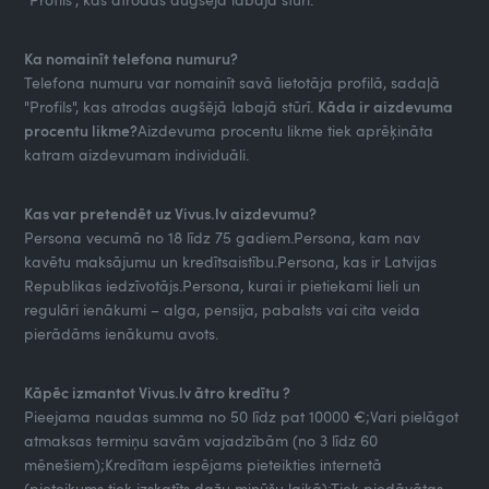
Ka nomainīt telefona numuru?
Telefona numuru var nomainīt savā lietotāja profilā, sadaļā
"Profils", kas atrodas augšējā labajā stūrī.
Kāda ir aizdevuma
procentu likme?
Aizdevuma procentu likme tiek aprēķināta
katram aizdevumam individuāli.
Kas var pretendēt uz Vivus.lv aizdevumu?
Persona vecumā no 18 līdz 75 gadiem.Persona, kam nav
kavētu maksājumu un kredītsaistību.Persona, kas ir Latvijas
Republikas iedzīvotājs.Persona, kurai ir pietiekami lieli un
regulāri ienākumi – alga, pensija, pabalsts vai cita veida
pierādāms ienākumu avots.
Kāpēc izmantot Vivus.lv ātro kredītu ?
Pieejama naudas summa no 50 līdz pat 10000 €;Vari pielāgot
atmaksas termiņu savām vajadzībām (no 3 līdz 60
mēnešiem);Kredītam iespējams pieteikties internetā
(pieteikums tiek izskatīts dažu minūšu laikā);Tiek piedāvātas