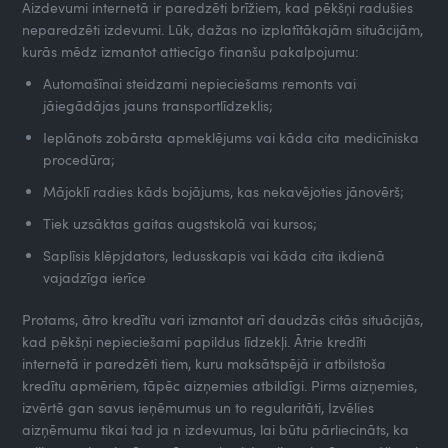
Aizdevumi internetā ir paredzēti brīžiem, kad pēkšņi radušies
neparedzēti izdevumi. Lūk, dažas no izplatītākajām situācijām,
kurās mēdz izmantot attiecīgo finanšu pakalpojumu:
Automašīnai steidzami nepieciešams remonts vai
jāiegādājas jauns transportlīdzeklis;
Ieplānots zobārsta apmeklējums vai kāda cita medicīniska
procedūra;
Mājoklī radies kāds bojājums, kas nekavējoties jānovērš;
Tiek uzsāktas gaitas augstskolā vai kursos;
Saplīsis klēpjdators, ledusskapis vai kāda cita ikdienā
vajadzīga ierīce
Protams, ātro kredītu vari izmantot arī daudzās citās situācijās,
kad pēkšņi nepieciešami papildus līdzekļi. Ātrie kredīti
internetā ir paredzēti tiem, kuru maksātspējā ir atbilstoša
kredītu apmēriem, tāpēc aizņemies atbildīgi. Pirms aizņemies,
izvērtē gan savus ieņēmumus un to regularitāti, Izvēlies
aizņēmumu tikai tad ja n izdevumus, lai būtu pārliecināts, ka