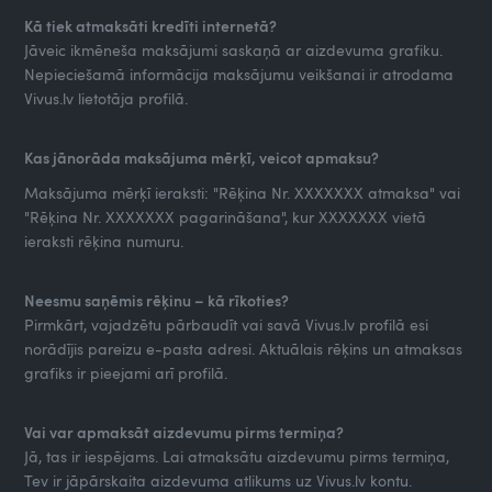
Kā tiek atmaksāti kredīti internetā?
Jāveic ikmēneša maksājumi saskaņā ar aizdevuma grafiku.
Nepieciešamā informācija maksājumu veikšanai ir atrodama
Vivus.lv lietotāja profilā.
Kas jānorāda maksājuma mērķī, veicot apmaksu?
Maksājuma mērķī ieraksti: "Rēķina Nr. XXXXXXX atmaksa" vai
"Rēķina Nr. XXXXXXX pagarināšana", kur XXXXXXX vietā
ieraksti rēķina numuru.
Neesmu saņēmis rēķinu – kā rīkoties?
Pirmkārt, vajadzētu pārbaudīt vai savā Vivus.lv profilā esi
norādījis pareizu e-pasta adresi. Aktuālais rēķins un atmaksas
grafiks ir pieejami arī profilā.
Vai var apmaksāt aizdevumu pirms termiņa?
Jā, tas ir iespējams. Lai atmaksātu aizdevumu pirms termiņa,
Tev ir jāpārskaita aizdevuma atlikums uz Vivus.lv kontu.