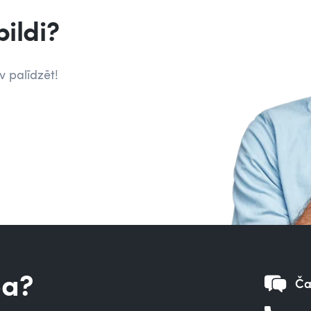
ildi?
 palīdzēt!
ba?
Ča