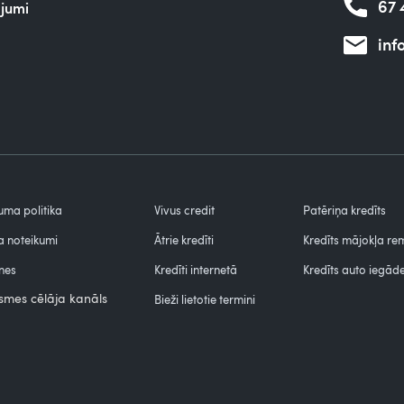
67 
ājumi
inf
uma politika
Vivus credit
Patēriņa kredīts
 noteikumi
Ātrie kredīti
Kredīts mājokļa r
nes
Kredīti internetā
Kredīts auto iegāde
smes cēlāja kanāls
Bieži lietotie termini