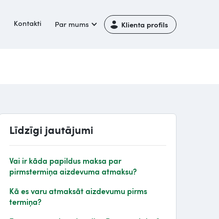
i
Kontakti
Par mums
Klienta profils
Līdzīgi jautājumi
Vai ir kāda papildus maksa par
pirmstermiņa aizdevuma atmaksu?
Kā es varu atmaksāt aizdevumu pirms
termiņa?