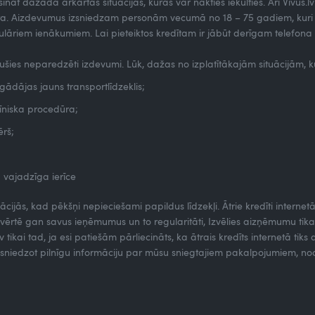
risināt dažāda ārkārtas situācijas, kurās var nākties iekulties. Arī Vivus
 Aizdevumus izsniedzam personām vecumā no 18 – 75 gadiem, kuri ir L
regulāriem ienākumiem. Lai pieteiktos kredītam ir jābūt derīgam telefo
dušies neparedzēti izdevumi. Lūk, dažas no izplatītākajām situācijām,
ādājas jauns transportlīdzeklis;
īniska procedūra;
ērš;
ā vajadzīga ierīce
ācijās, kad pēkšņi nepieciešami papildus līdzekļi. Ātrie kredīti internet
ērtē gan savus ieņēmumus un to regularitāti, Izvēlies aizņēmumu tikai t
kai tad, ja esi patiešām pārliecināts, ka ātrais kredīts internetā tiks
m, sniedzot pilnīgu informāciju par mūsu sniegtajiem pakalpojumiem, 