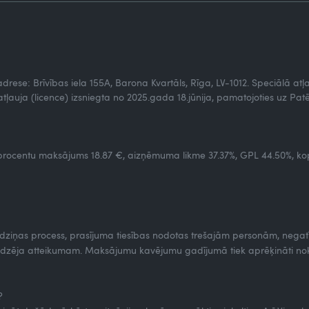
, adrese: Brīvības iela 155A, Barona Kvartāls, Rīga, LV-1012. Speciālā a
tļauja (licence) izsniegta no 2025.gada 18.jūnija, pamatojoties uz Patē
rocentu maksājums 18.87 €, aizņēmuma likme 37.37%, GPL 44.50%, kop
edziņas process, prasījuma tiesības nodotas trešajām personām, negatī
sniedzēja atteikumam. Maksājumu kavējumu gadījumā tiek aprēķināti 
?