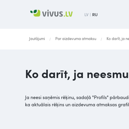
LV
RU
Jautājumi
Par aizdevuma atmaksu
Ko darīt, ja 
/
/
Ko darīt, ja neesm
Ja neesi saņēmis rēķinu, sadaļā "Profils" pārbaudi,
ka aktuālais rēķins un aizdevuma atmaksas grafiks