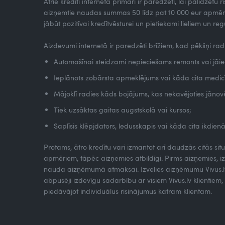
Ātrie kredīti internetā primāri ir paredzēti, lai palīdzētu 
aizņemtie naudas summas 50 līdz pat 10 000 eur apmēra.
jābūt pozitīvai kredītvēsturei un pietiekami lieliem un 
Aizdevumi internetā ir paredzēti brīžiem, kad pēkšņi ra
Automašīnai steidzami nepieciešams remonts vai jāieg
Ieplānots zobārsta apmeklējums vai kāda cita medic
Mājoklī radies kāds bojājums, kas nekavējoties jānov
Tiek uzsāktas gaitas augstskolā vai kursos;
Saplīsis klēpjdators, ledusskapis vai kāda cita ikdien
Protams, ātro kredītu vari izmantot arī daudzās citās situ
apmēriem, tāpēc aizņemies atbildīgi. Pirms aizņemies, izv
nauda aizņēmumā atmaksai. Izvelies aizņēmumu Vivus.lv ti
abpusēji izdevīgu sadarbību ar visiem Vivus.lv klientie
piedāvājot individuālus risinājumus katram klientam.