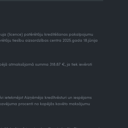
tļauja (licence) patērētāju kreditēšanas pakalpojumu
rētāju tiesību aizsardzības centra 2025.gada 18.jūnija
ējā atmaksājamā summa 318.87 €, ja tiek ievēroti
vi ietekmējot Aizņēmēja kredītvēsturi un iespējams
nokavējuma procenti no kopējās kavēto maksājumu