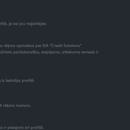
ilā, ja esi jau reģistrējies.
 rēķina apmaksa pie SIA “Credit Solutions”
totu parādsaistību, iespējams, atteikuma iemesls ir
 lietotāja profilā.
i rēķina numuru.
 ir pieejami arī profilā.