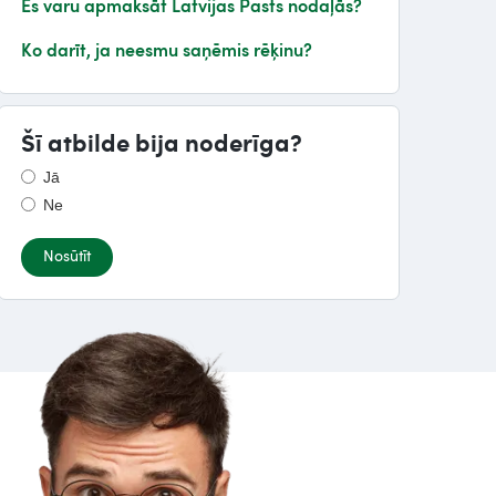
Es varu apmaksāt Latvijas Pasts nodaļās?
Ko darīt, ja neesmu saņēmis rēķinu?
Šī atbilde bija noderīga?
Jā
Ne