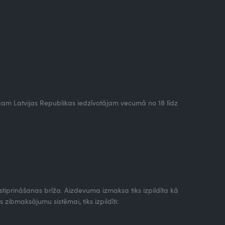
gam Latvijas Republikas iedzīvotājam vecumā no 18 līdz
iprināšanas brīža. Aizdevuma izmaksa tiks izpildīta kā
ibmaksājumu sistēmai, tiks izpildīti: