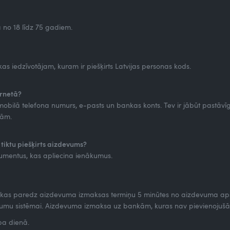
ā no 18 līdz 75 gadiem.
kas iedzīvotājam, kuram ir piešķirts Latvijas personas kods.
ernetā?
obilā telefona numurs, e-pasts un bankas konts. Tev ir jābūt pastāvī
bām.
 tiktu piešķirts aizdevums?
umentus, kas apliecina ienākumus.
, kas paredz aizdevuma izmaksas termiņu 5 minūtes no aizdevuma apst
umu sistēmai. Aizdevuma izmaksa uz bankām, kuras nav pievienojušās z
rba dienā.