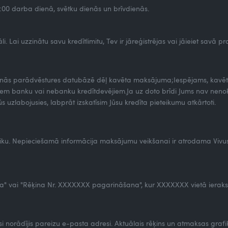
:00 darba dienā, svētku dienās un brīvdienās.
i. Lai uzzinātu savu kredītlimitu, Tev ir jāreģistrējas vai jāieiet savā prof
šanās parādvēstures datubāzē dēļ kavēta maksājuma;Iespējams, kavēta
 banku vai nebanku kredītdevējiem.Ja uz doto brīdi Jums nav nenokār
s uzlabojusies, labprāt izskatīsim Jūsu kredīta pieteikumu atkārtoti.
. Nepieciešamā informācija maksājumu veikšanai ir atrodama Vivus.lv
" vai "Rēķina Nr. XXXXXXX pagarināšana", kur XXXXXXX vietā ierakst
i norādījis pareizu e-pasta adresi. Aktuālais rēķins un atmaksas grafiks