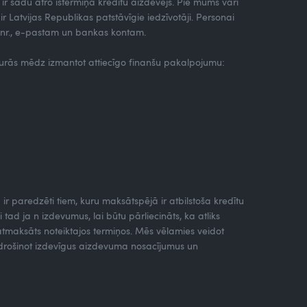
.lv ir šādu ātro īstermiņa kredītu aizdevējs. Pie mums vari
atvijas Republikas patstāvīgie iedzīvotāji. Personai
na nr., e-pastam un bankas kontam.
 kurās mēdz izmantot attiecīgo finanšu pakalpojumu:
ā ir paredzēti tiem, kuru maksātspējā ir atbilstoša kredītu
ad ja n izdevumus, lai būtu pārliecināts, ka atliks
 atmaksāts noteiktajos termiņos. Mēs vēlamies veidot
nodrošinot izdevīgus aizdevuma nosacījumus un