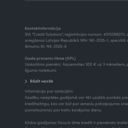
Kontaktinformācija
SIA “Credit Solutions”, reģistrācijas numurs: 40103982111
sniegšanai Latvijas Republikā NNr. NK-2025-1, speciālā a
lēmumu Nr. NK-2025-6
Gada procentu likme (GPL)
Uzskatāms piemērs: Aizņemoties 300 € uz 3 mēnešiem, p
līguma noteikumi.
Rādīt vairāk
Informācija par sankcijām
Saistību neizpildes gadījumā var tikt uzsākts parāda pi
kredītreitingu, kas var būt par iemeslu pakalpojuma 
pamatsummas par katru kavējuma dienu.
Kādos gadījumos Vivus.lv ātrie kredīti ir piemērota izvēle