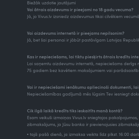
Biežāk uzdotie jautājumi
Vai ātrais aizdevums ir pieejami no 18 gadu vecuma?
Jā, jo Vivus.lv izsniedz aizdevumus tikai cilvēkiem vecum
Vai aizdevums internetā ir pieejams nepilsonim?
Jā, bet šai personai ir jābūt pastāvīgam Latvijas Republi
Kas ir nepieciešams, lai tiktu piesķirts ātrais kredīts int
Lai saņemtu aizdevumu internetā, nepieciešams derīgs m
75 gadiem bez kavētiem maksājumiem vai parādsaistī
Vai ir nepieciešami ienākumu apliecinoši dokumenti, lai
Nepieciešamības gadījumā mēs lūgsim Tev iesniegt dok
Cik ilgā laikā kredīts tiks ieskaitīts manā kontā?
Esam veikuši izmaiņas Vivus.lv sniegtajos pakalpojumos
zibmaksājums, ja Jūsu banka ir pievienojusies zibmaksāj
• tajā pašā dienā, ja izmaksa veikta līdz plkst. 16:00 da