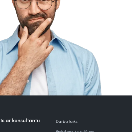
ts ar konsultantu
Darba laiks
Pieteikumu izskatīšana