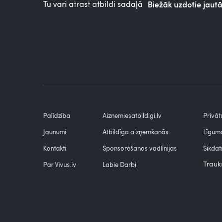
Tu vari atrast atbildi sadaļā
Biežāk uzdotie jaut
Palīdzība
Aiznemiesatbildigi.lv
Privāt
Jaunumi
Atbildīga aizņemšanās
Līguma
Kontakti
Sponsorēšanas vadlīnijas
Sīkdat
Trauk
Par Vivus.lv
Labie Darbi