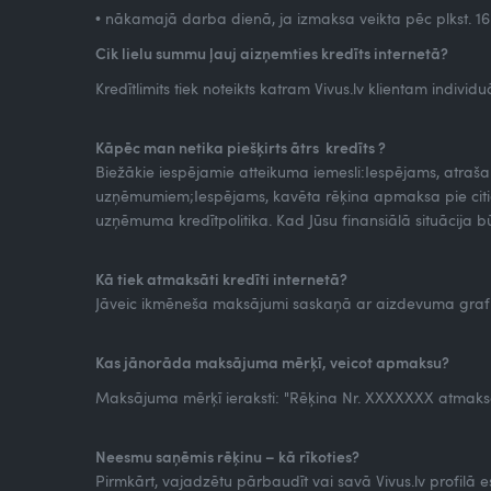
• nākamajā darba dienā, ja izmaksa veikta pēc plkst. 16
Cik lielu summu ļauj aizņemties kredīts internetā?
Kredītlimits tiek noteikts katram Vivus.lv klientam individuāl
Kāpēc man netika piešķirts ātrs kredīts ?
Biežākie iespējamie atteikuma iemesli:Iespējams, atra
uzņēmumiem;Iespējams, kavēta rēķina apmaksa pie citiem
uzņēmuma kredītpolitika. Kad Jūsu finansiālā situācija bū
Kā tiek atmaksāti kredīti internetā?
Jāveic ikmēneša maksājumi saskaņā ar aizdevuma grafiku
Kas jānorāda maksājuma mērķī, veicot apmaksu?
Maksājuma mērķī ieraksti: "Rēķina Nr. XXXXXXX atmaksa
Neesmu saņēmis rēķinu – kā rīkoties?
Pirmkārt, vajadzētu pārbaudīt vai savā Vivus.lv profilā es