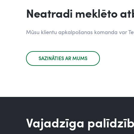
Neatradi meklēto atb
Mūsu klientu apkalpošanas komanda var Tev
SAZINĀTIES AR MUMS
Vajadzīga palīdzī