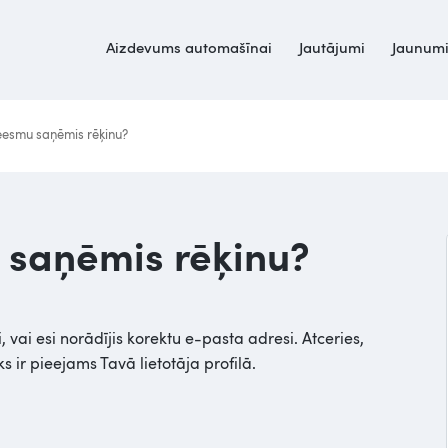
Aizdevums automašīnai
Jautājumi
Jaunum
neesmu saņēmis rēķinu?
u saņēmis rēķinu?
 vai esi norādījis korektu e-pasta adresi. Atceries,
 ir pieejams Tavā lietotāja profilā.