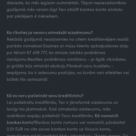
dienesta, ko mēs iegūsim automātiski. Tāpat nepieciešamības
gadījumā mēs varam lūgt Tevi atsūtīt bankas konta izrakstu
par pēdējiem 4 mēnešiem.
Ka rīkoties ja nevaru atmaksāt aizņēmumu?
Nekādā gadījumā neaizņemies no citiem kredītdevējiem esošā
parāda nomaksai.Sazinies ar mūsu klientu apkalpošanas daļu
pa tālruni 67 439 777, lai atrastu labāko problēmas
risinājumu.Neatliec problēmas risināšanu – jo ilgāk vilcināsies,
jo grūtāk būs atrisināt situāciju.Pārskati savu budžetu –
iespējams, ka ir izdevumu pozīcijas, no kurām vari atteikties vai
būtiski tās samazināt.
Kā es varu palielināt savu kredītlimitu?
Lai palielinātu kredītlimitu, Tev ir jānoformē aizdevums un
laicīgi tas jāatmaksā. Kad atmaksāsi aizdevumu, mēs
izvērtēsim iespēju palielināt Tavu kredītlimitu.
Kā nomainīt
bankas kontu?
Bankas konta numuru var nomainīt, pārskaitot
0.01 EUR no cita savas bankas konta uz Vivus.lv kontu,
maksājuma mērķī norādot šādu informāciju: "Konta maiņa, Tel.