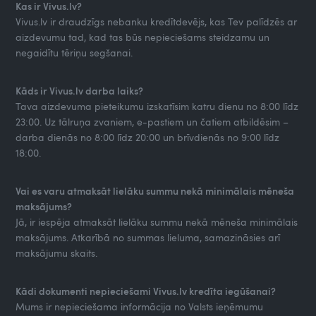
Kas ir Vivus.lv?
Vivus.lv ir draudzīgs nebanku kredītdevējs, kas Tev palīdzēs ar
aizdevumu tad, kad tas būs nepieciešams steidzamu un
negaidītu tēriņu segšanai.
Kāds ir Vivus.lv darba laiks?
Tava aizdevuma pieteikumu izskatīsim katru dienu no 8:00 līdz
23:00. Uz tālruņa zvaniem, e-pastiem un čatiem atbildēsim –
darba dienās no 8:00 līdz 20:00 un brīvdienās no 9:00 līdz
18:00.
Vai es varu atmaksāt lielāku summu nekā minimālais mēneša
maksājums?
Jā, ir iespēja atmaksāt lielāku summu nekā mēneša minimālais
maksājums. Atkarībā no summas lieluma, samazināsies arī
maksājumu skaits.
Kādi dokumenti nepieciešami Vivus.lv kredīta iegūšanai?
Mums ir nepieciešama informācija no Valsts ieņēmumu