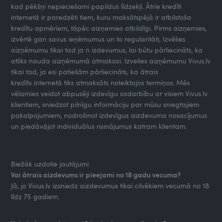
kad pēkšņi nepieciešami papildus līdzekļi. Ātrie kredīti
internetā ir paredzēti tiem, kuru maksātspējā ir atbilstoša
kredītu apmēriem, tāpēc aizņemies atbildīgi. Pirms aizņemies,
izvērtē gan savus ieņēmumus un to regularitāti, Izvēlies
aizņēmumu tikai tad ja n izdevumus, lai būtu pārliecināts, ka
atliks nauda aizņēmumā atmaksai. Izvelies aizņēmumu Vivus.lv
tikai tad, ja esi patiešām pārliecināts, ka ātrais
kredīts internetā tiks atmaksāts noteiktajos termiņos. Mēs
vēlamies veidot abpusēji izdevīgu sadarbību ar visiem Vivus.lv
klientiem, sniedzot pilnīgu informāciju par mūsu sniegtajiem
pakalpojumiem, nodrošinot izdevīgus aizdevuma nosacījumus
un piedāvājot individuālus risinājumus katram klientam.
Biežāk uzdotie jautājumi
Vai ātrais aizdevums ir pieejami no 18 gadu vecuma?
Jā, jo Vivus.lv izsniedz aizdevumus tikai cilvēkiem vecumā no 18
līdz 75 gadiem.