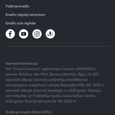
Patēriņa kredīts
Kredīts mājokļa remontam
Kredīts auto iegādei
Kontaktinformācija
SIA “Credit Solutions”, reģistrācijas numurs: 40103982111,
adrese: Brīvības iela 155A, Barona Kvartāls, Rīga, LV-1012.
Speciālā atļauja (licence) patērētāju kreditēšanas
pakalpojumu sniegšanai Latvijas Republikā NNr. NK-2025-1,
speciālā atļauja (licence) izsniegta no 2025.gada 18.jūnija,
pamatojoties uz Patērētāju tiesību aizsardzības centra
2025.gada 18.jūnija lēmumu Nr. NK-2025-6
Gada procentu likme (GPL)