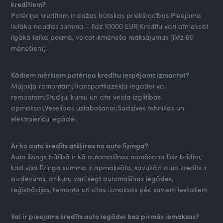
kredītiem?
Patēriņa kredītam ir dažas būtiskas priekšrocības:Pieejama
lielāka naudas summa – līdz 10000 EUR;Kredītu vari atmaksāt
ilgākā laika posmā, veicot ikmēneša maksājumus (līdz 60
mēnešiem).
Kādiem mērķiem patēriņa kredītu iespējams izmantot?
Mājokļa remontam;Transportlīdzekļa iegādei vai
remontam;Studiju, kursu un cita veida izglītības
apmaksai;Veselības uzlabošanai;Sadzīves tehnikas un
elektroierīču iegādei.
Ar ko auto kredīts atšķiras no auto līzinga?
Auto līzings būtībā ir kā automašīnas nomāšana līdz brīdim,
kad visa līzinga summa ir apmaksāta, savukārt auto kredīts ir
aizdevums, ar kuru vari segt automašīnas iegādes,
reģistrācijas, remonta un citas izmaksas pēc saviem ieskatiem.
Vai ir pieejams kredīts auto iegādei bez pirmās iemaksas?