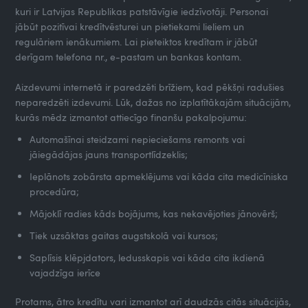
kuri ir Latvijas Republikas patstāvīgie iedzīvotāji. Personai
jābūt pozitīvai kredītvēsturei un pietiekami lieliem un
regulāriem ienākumiem. Lai pieteiktos kredītam ir jābūt
derīgam telefona nr., e-pastam un bankas kontam.
Aizdevumi internetā ir paredzēti brīžiem, kad pēkšņi radušies
neparedzēti izdevumi. Lūk, dažas no izplatītākajām situācijām,
kurās mēdz izmantot attiecīgo finanšu pakalpojumu:
Automašīnai steidzami nepieciešams remonts vai
jāiegādājas jauns transportlīdzeklis;
Ieplānots zobārsta apmeklējums vai kāda cita medicīniska
procedūra;
Mājoklī radies kāds bojājums, kas nekavējoties jānovērš;
Tiek uzsāktas gaitas augstskolā vai kursos;
Saplīsis klēpjdators, ledusskapis vai kāda cita ikdienā
vajadzīga ierīce
Protams, ātro kredītu vari izmantot arī daudzās citās situācijās,