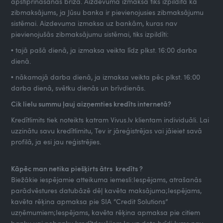
apstiprināšanas brīža. Aizdevuma izmaksa tiks izpildīta kā
zibmaksājums, ja Jūsu banka ir pievienojusies zibmaksājumu
sistēmai. Aizdevuma izmaksa uz bankām, kuras nav
pievienojušās zibmaksājumu sistēmai, tiks izpildīti:
• tajā pašā dienā, ja izmaksa veikta līdz plkst. 16:00 darba
dienā.
• nākamajā darba dienā, ja izmaksa veikta pēc plkst. 16:00
darba dienā, svētku dienās un brīvdienās.
Cik lielu summu ļauj aizņemties kredīts internetā?
Kredītlimits tiek noteikts katram Vivus.lv klientam individuāli. Lai
uzzinātu savu kredītlimitu, Tev ir jāreģistrējas vai jāieiet savā
profilā, ja esi jau reģistrējies.
Kāpēc man netika piešķirts ātrs kredīts ?
Biežākie iespējamie atteikuma iemesli:Iespējams, atrašanās
parādvēstures datubāzē dēļ kavēta maksājuma;Iespējams,
kavēta rēķina apmaksa pie SIA “Credit Solutions”
uzņēmumiem;Iespējams, kavēta rēķina apmaksa pie citiem