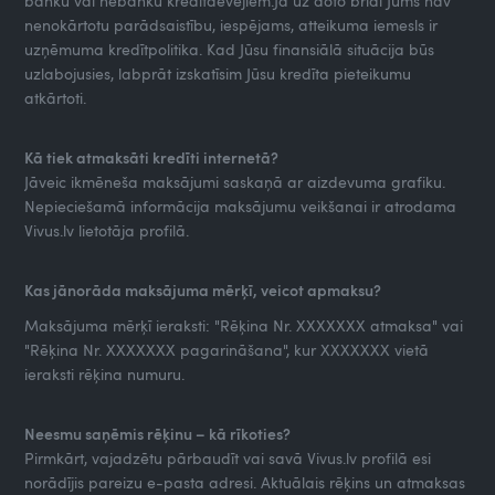
banku vai nebanku kredītdevējiem.Ja uz doto brīdi Jums nav
nenokārtotu parādsaistību, iespējams, atteikuma iemesls ir
uzņēmuma kredītpolitika. Kad Jūsu finansiālā situācija būs
uzlabojusies, labprāt izskatīsim Jūsu kredīta pieteikumu
atkārtoti.
Kā tiek atmaksāti kredīti internetā?
Jāveic ikmēneša maksājumi saskaņā ar aizdevuma grafiku.
Nepieciešamā informācija maksājumu veikšanai ir atrodama
Vivus.lv lietotāja profilā.
Kas jānorāda maksājuma mērķī, veicot apmaksu?
Maksājuma mērķī ieraksti: "Rēķina Nr. XXXXXXX atmaksa" vai
"Rēķina Nr. XXXXXXX pagarināšana", kur XXXXXXX vietā
ieraksti rēķina numuru.
Neesmu saņēmis rēķinu – kā rīkoties?
Pirmkārt, vajadzētu pārbaudīt vai savā Vivus.lv profilā esi
norādījis pareizu e-pasta adresi. Aktuālais rēķins un atmaksas