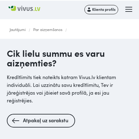
Klienta profils
Jautājumi
Par aizņemšanos
/
/
Cik lielu summu es varu
aizņemties?
Kredītlimits tiek noteikts katram Vivus.lv klientam
individuāli. Lai uzzinātu savu kredītlimitu, Tev ir
jāreģistrējas vai jāieiet savā profilā, ja esi jau
reģistrējies.
Atpakaļ uz sarakstu