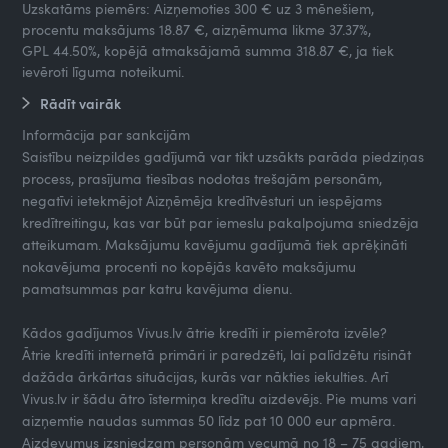
Uzskatāms piemērs: Aizņemoties 300 € uz 3 mēnešiem,
procentu maksājums 18.87 €, aizņēmuma likme 37.37%,
GPL 44.50%, kopējā atmaksājamā summa 318.87 €, ja tiek
ievēroti līguma noteikumi.
Rādīt vairāk
Informācija par sankcijām
Saistību neizpildes gadījumā var tikt uzsākts parāda piedziņas
process, prasījuma tiesības nodotas trešajām personām,
negatīvi ietekmējot Aizņēmēja kredītvēsturi un iespējams
kredītreitingu, kas var būt par iemeslu pakalpojuma sniedzēja
atteikumam. Maksājumu kavējumu gadījumā tiek aprēķināti
nokavējuma procenti no kopējās kavēto maksājumu
pamatsummas par katru kavējuma dienu.
Kādos gadījumos Vivus.lv ātrie kredīti ir piemērota izvēle?
Ātrie kredīti internetā primāri ir paredzēti, lai palīdzētu risināt
dažāda ārkārtas situācijas, kurās var nākties iekulties. Arī
Vivus.lv ir šādu ātro īstermiņa kredītu aizdevējs. Pie mums vari
aizņemtie naudas summas 50 līdz pat 10 000 eur apmēra.
Aizdevumus izsniedzam personām vecumā no 18 – 75 gadiem,