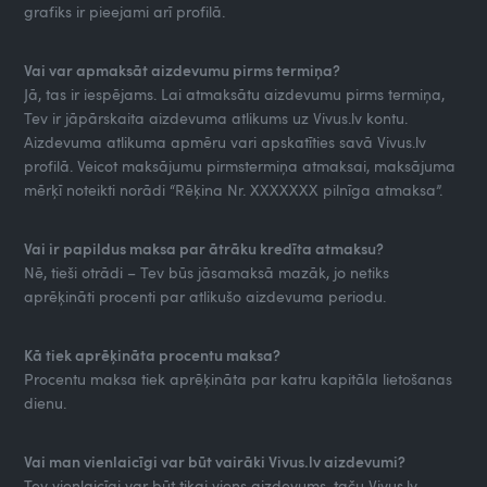
grafiks ir pieejami arī profilā.
Vai var apmaksāt aizdevumu pirms termiņa?
Jā, tas ir iespējams. Lai atmaksātu aizdevumu pirms termiņa,
Tev ir jāpārskaita aizdevuma atlikums uz Vivus.lv kontu.
Aizdevuma atlikuma apmēru vari apskatīties savā Vivus.lv
profilā. Veicot maksājumu pirmstermiņa atmaksai, maksājuma
mērķī noteikti norādi “Rēķina Nr. XXXXXXX pilnīga atmaksa”.
Vai ir papildus maksa par ātrāku kredīta atmaksu?
Nē, tieši otrādi – Tev būs jāsamaksā mazāk, jo netiks
aprēķināti procenti par atlikušo aizdevuma periodu.
Kā tiek aprēķināta procentu maksa?
Procentu maksa tiek aprēķināta par katru kapitāla lietošanas
dienu.
Vai man vienlaicīgi var būt vairāki Vivus.lv aizdevumi?
Tev vienlaicīgi var būt tikai viens aizdevums, taču Vivus.lv