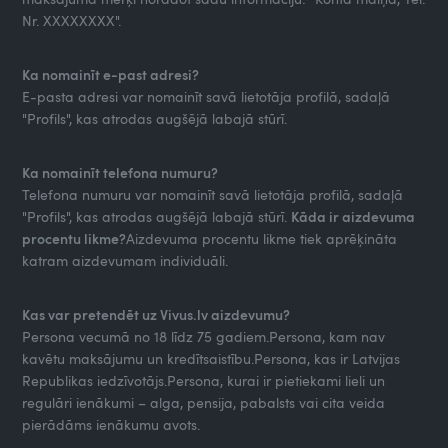
Nr. XXXXXXXX".
Ka nomainīt e-past adresi?
E-pasta adresi var nomainīt savā lietotāja profilā, sadaļā
"Profils", kas atrodas augšējā labajā stūrī.
Ka nomainīt telefona numuru?
Telefona numuru var nomainīt savā lietotāja profilā, sadaļā
"Profils", kas atrodas augšējā labajā stūrī.
Kāda ir aizdevuma
procentu likme?
Aizdevuma procentu likme tiek aprēķināta
katram aizdevumam individuāli.
Kas var pretendēt uz Vivus.lv aizdevumu?
Persona vecumā no 18 līdz 75 gadiem.Persona, kam nav
kavētu maksājumu un kredītsaistību.Persona, kas ir Latvijas
Republikas iedzīvotājs.Persona, kurai ir pietiekami lieli un
regulāri ienākumi – alga, pensija, pabalsts vai cita veida
pierādāms ienākumu avots.