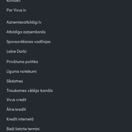
Kontakti
Par Vivus.lv
Aiznemiesatbildigi.lv
Atbildīga aizņemšanās
Sponsorēšanas vadlīnijas
Labie Darbi
Privātuma politika
Līguma noteikumi
Sīkdatnes
Trauksmes cēlāja kanāls
Vivus credit
Ātrie kredīti
Kredīti internetā
Bieži lietotie termini