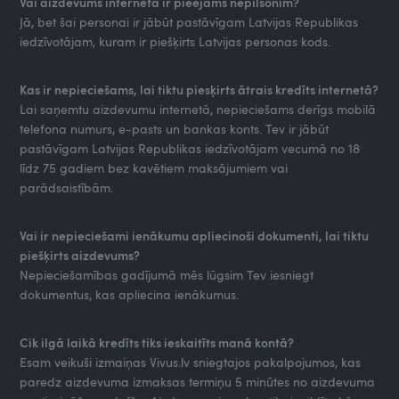
Vai aizdevums internetā ir pieejams nepilsonim?
Jā, bet šai personai ir jābūt pastāvīgam Latvijas Republikas
iedzīvotājam, kuram ir piešķirts Latvijas personas kods.
Kas ir nepieciešams, lai tiktu piesķirts ātrais kredīts internetā?
Lai saņemtu aizdevumu internetā, nepieciešams derīgs mobilā
telefona numurs, e-pasts un bankas konts. Tev ir jābūt
pastāvīgam Latvijas Republikas iedzīvotājam vecumā no 18
līdz 75 gadiem bez kavētiem maksājumiem vai
parādsaistībām.
Vai ir nepieciešami ienākumu apliecinoši dokumenti, lai tiktu
piešķirts aizdevums?
Nepieciešamības gadījumā mēs lūgsim Tev iesniegt
dokumentus, kas apliecina ienākumus.
Cik ilgā laikā kredīts tiks ieskaitīts manā kontā?
Esam veikuši izmaiņas Vivus.lv sniegtajos pakalpojumos, kas
paredz aizdevuma izmaksas termiņu 5 minūtes no aizdevuma