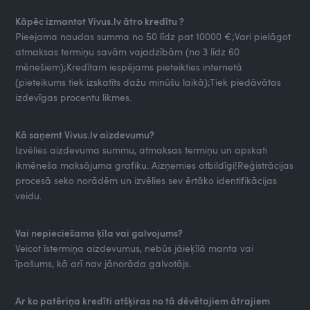
Kāpēc izmantot Vivus.lv ātro kredītu ?
Pieejama naudas summa no 50 līdz pat 10000 €;Vari pielāgot
atmaksas termiņu savām vajadzībām (no 3 līdz 60
mēnešiem);Kredītam iespējams pieteikties internetā
(pieteikums tiek izskatīts dažu minūšu laikā);Tiek piedāvātas
izdevīgas procentu likmes.
Kā saņemt Vivus.lv aizdevumu?
Izvēlies aizdevuma summu, atmaksas termiņu un apskati
ikmēneša maksājuma grafiku. Aizņemies atbildīgi!Reģistrācijas
procesā seko norādēm un izvēlies sev ērtāko identifikācijas
veidu.
Vai nepieciešama ķīla vai galvojums?
Veicot īstermiņa aizdevumus, nebūs jāieķīlā manta vai
īpašums, kā arī nav jānorāda galvotājs.
Ar ko patēriņa kredīti atšķiras no tā dēvētajiem ātrajiem