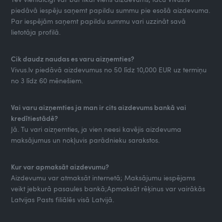
piedāvā iespēju saņemt papildu summu pie esošā aizdevuma.
Par iespējām saņemt papildu summu vari uzzināt savā
lietotāja profilā.
Cik daudz naudas es varu aizņemties?
Vivus.lv piedāvā aizdevumus no 50 līdz 10,000 EUR uz termiņu
no 3 līdz 60 mēnešiem.
Vai varu aizņemties ja man ir cits aizdevums bankā vai
kredītiestādē?
Jā. Tu vari aizņemties, ja vien neesi kavējis aizdevuma
maksājumus un nokļuvis parādnieku sarakstos.
Kur var apmaksāt aizdevumu?
Aizdevumu var atmaksāt internetā; Maksājumu iespējams
veikt jebkurā pasaules bankā;Apmaksāt rēķinus var vairākās
Latvijas Pasts filiālēs visā Latvijā.