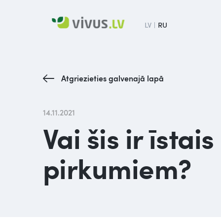
LV
RU
Atgriezieties galvenajā lapā
14.11.2021
Vai šis ir īstai
pirkumiem?