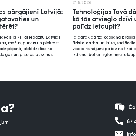
6
21.5.2026
s pārgājieni Latvijā:
Tehnoloģijas Tavā dā
gatavoties un
kā tās atvieglo dzīvi 
tērēt?
palīdz ietaupīt?
ideāls laiks, lai iepazītu Latvijas
Ja agrāk dārza kopšana prasīj
as, mežus, purvus un piekrasti
fiziska darba un laika, tad šodi
pārgājienā, atslēdzoties no
viedie risinājumi palīdz ne tikai a
steigas un pilsētas burzmas.
ikdienu, bet arī ilgtermiņā ietaupī
ba?
Čat
67 
ājumi
inf