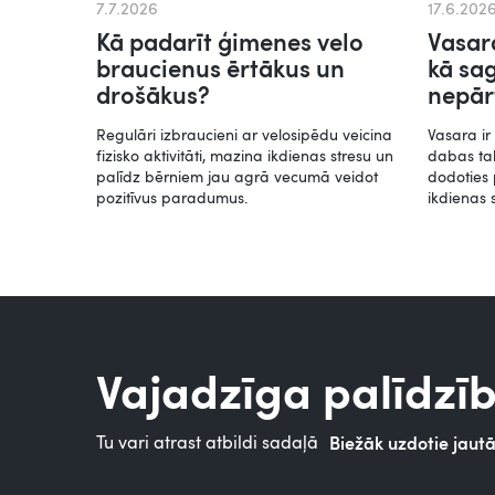
7.7.2026
17.6.202
Kā padarīt ģimenes velo
Vasara
braucienus ērtākus un
kā sa
drošākus?
nepār
Regulāri izbraucieni ar velosipēdu veicina
Vasara ir 
fizisko aktivitāti, mazina ikdienas stresu un
dabas tak
palīdz bērniem jau agrā vecumā veidot
dodoties 
pozitīvus paradumus.
ikdienas 
Vajadzīga palīdzī
Tu vari atrast atbildi sadaļā
Biežāk uzdotie jaut