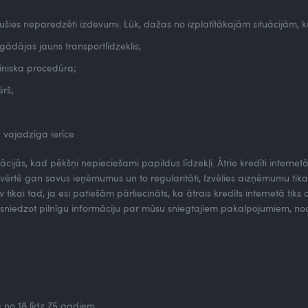
dušies neparedzēti izdevumi. Lūk, dažas no izplatītākajām situācijām,
ādājas jauns transportlīdzeklis;
īniska procedūra;
ērš;
ā vajadzīga ierīce
ācijās, kad pēkšņi nepieciešami papildus līdzekļi. Ātrie kredīti internet
ērtē gan savus ieņēmumus un to regularitāti, Izvēlies aizņēmumu tikai t
kai tad, ja esi patiešām pārliecināts, ka ātrais kredīts internetā tiks
m, sniedzot pilnīgu informāciju par mūsu sniegtajiem pakalpojumiem, 
ā no 18 līdz 75 gadiem.