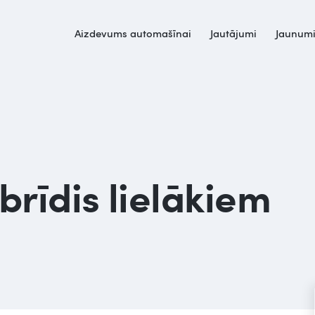
Aizdevums automašīnai
Jautājumi
Jaunum
s brīdis lielākiem