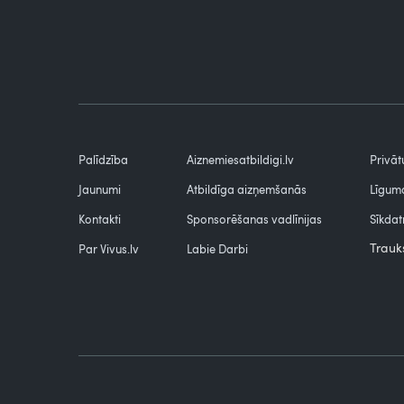
Palīdzība
Aiznemiesatbildigi.lv
Privāt
Jaunumi
Atbildīga aizņemšanās
Līguma
Kontakti
Sponsorēšanas vadlīnijas
Sīkdat
Trauk
Par Vivus.lv
Labie Darbi