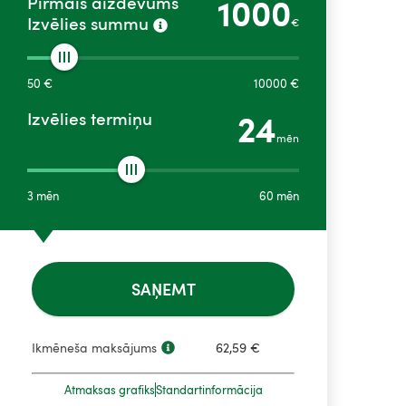
1000
Pirmais aizdevums
Izvēlies summu
€
50
€
10000
€
24
Izvēlies termiņu
mēn
3
mēn
60
mēn
SAŅEMT
Ikmēneša maksājums
62,59
€
Atmaksas grafiks
Standartinformācija