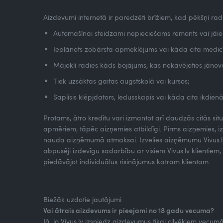
Aizdevumi internetā ir paredzēti brīžiem, kad pēkšņi ra
Automašīnai steidzami nepieciešams remonts vai jāieg
Ieplānots zobārsta apmeklējums vai kāda cita medic
Mājoklī radies kāds bojājums, kas nekavējoties jānov
Tiek uzsāktas gaitas augstskolā vai kursos;
Saplīsis klēpjdators, ledusskapis vai kāda cita ikdien
Protams, ātro kredītu vari izmantot arī daudzās citās situ
apmēriem, tāpēc aizņemies atbildīgi. Pirms aizņemies, izv
nauda aizņēmumā atmaksai. Izvelies aizņēmumu Vivus.lv ti
abpusēji izdevīgu sadarbību ar visiem Vivus.lv klientie
piedāvājot individuālus risinājumus katram klientam.
Biežāk uzdotie jautājumi
Vai ātrais aizdevums ir pieejami no 18 gadu vecuma?
Jā, jo Vivus.lv izsniedz aizdevumus tikai cilvēkiem vecum