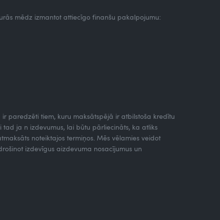
 kurās mēdz izmantot attiecīgo finanšu pakalpojumu:
ā ir paredzēti tiem, kuru maksātspējā ir atbilstoša kredītu
ad ja n izdevumus, lai būtu pārliecināts, ka atliks
 atmaksāts noteiktajos termiņos. Mēs vēlamies veidot
nodrošinot izdevīgus aizdevuma nosacījumus un