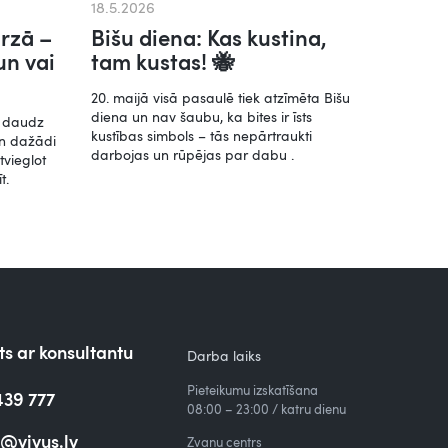
18.5.2026
rzā –
Bišu diena: Kas kustina,
un vai
tam kustas! 🐝
20. maijā visā pasaulē tiek atzīmēta Bišu
diena un nav šaubu, ka bites ir īsts
a daudz
kustības simbols – tās nepārtraukti
en dažādi
darbojas un rūpējas par dabu .
tvieglot
t.
s ar konsultantu
Darba laiks
Pieteikumu izskatīšana
439 777
08:00 – 23:00 / katru dienu
o@vivus.lv
Zvanu centrs