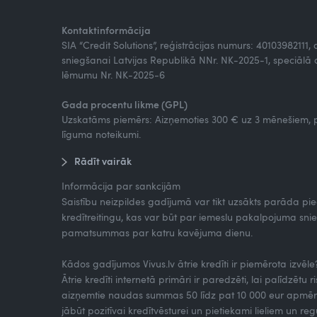
Kontaktinformācija
SIA “Credit Solutions”, reģistrācijas numurs: 40103982111
sniegšanai Latvijas Republikā NNr. NK-2025-1, speciālā a
lēmumu Nr. NK-2025-6
Gada procentu likme (GPL)
Uzskatāms piemērs: Aizņemoties 300 € uz 3 mēnešiem, p
līguma noteikumi.
Rādīt vairāk
Informācija par sankcijām
Saistību neizpildes gadījumā var tikt uzsākts parāda pi
kredītreitingu, kas var būt par iemeslu pakalpojuma 
pamatsummas par katru kavējuma dienu.
Kādos gadījumos Vivus.lv ātrie kredīti ir piemērota izvēle
Ātrie kredīti internetā primāri ir paredzēti, lai palīdzētu 
aizņemtie naudas summas 50 līdz pat 10 000 eur apmēra.
jābūt pozitīvai kredītvēsturei un pietiekami lieliem un 