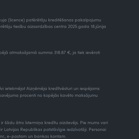
tļauja (licence) patērētāju kreditēšanas pakalpojumu
rētāju tiesību aizsardzības centra 2025.gada 18.jūnija
ējā atmaksājamā summa 318.87 €, ja tiek ievēroti
vi ietekmējot Aizņēmēja kredītvēsturi un iespējams
nokavējuma procenti no kopējās kavēto maksājumu
.lv ir šādu ātro īstermiņa kredītu aizdevējs. Pie mums vari
atvijas Republikas patstāvīgie iedzīvotāji. Personai
na nr., e-pastam un bankas kontam.