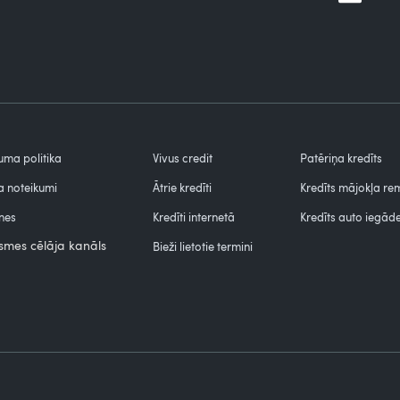
uma politika
Vivus credit
Patēriņa kredīts
 noteikumi
Ātrie kredīti
Kredīts mājokļa r
nes
Kredīti internetā
Kredīts auto iegāde
smes cēlāja kanāls
Bieži lietotie termini