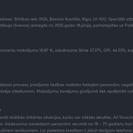
, adrese: Brīvības iela 155A, Barona Kvartāls, Rīga, LV-1012. Speciālā a
tļauja (licence) izsniegta no 2025.gada 18.jūnija, pamatojoties uz Patē
rocentu maksājums 18.87 €, aizņēmuma likme 37.37%, GPL 44.50%, kop
edziņas process, prasījuma tiesības nodotas trešajām personām, negatī
sniedzēja atteikumam. Maksājumu kavējumu gadījumā tiek aprēķināti 
?
risināt dažāda ārkārtas situācijas, kurās var nākties iekulties. Arī Vivus
 Aizdevumus izsniedzam personām vecumā no 18 – 75 gadiem, kuri ir L
regulāriem ienākumiem. Lai pieteiktos kredītam ir jābūt derīgam telefo