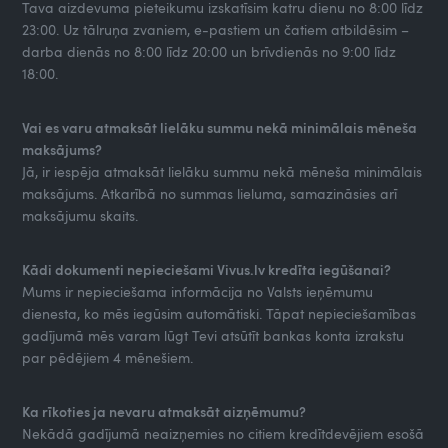
Tava aizdevuma pieteikumu izskatīsim katru dienu no 8:00 līdz
23:00. Uz tālruņa zvaniem, e-pastiem un čatiem atbildēsim –
darba dienās no 8:00 līdz 20:00 un brīvdienās no 9:00 līdz
18:00.
Vai es varu atmaksāt lielāku summu nekā minimālais mēneša
maksājums?
Jā, ir iespēja atmaksāt lielāku summu nekā mēneša minimālais
maksājums. Atkarībā no summas lieluma, samazināsies arī
maksājumu skaits.
Kādi dokumenti nepieciešami Vivus.lv kredīta iegūšanai?
Mums ir nepieciešama informācija no Valsts ieņēmumu
dienesta, ko mēs iegūsim automātiski. Tāpat nepieciešamības
gadījumā mēs varam lūgt Tevi atsūtīt bankas konta izrakstu
par pēdējiem 4 mēnešiem.
Ka rīkoties ja nevaru atmaksāt aizņēmumu?
Nekādā gadījumā neaizņemies no citiem kredītdevējiem esošā