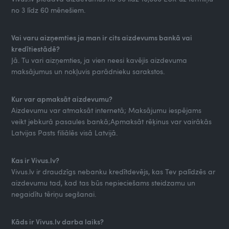
no 3 līdz 60 mēnešiem.
Vai varu aizņemties ja man ir cits aizdevums bankā vai
kredītiestādē?
Jā. Tu vari aizņemties, ja vien neesi kavējis aizdevuma
maksājumus un nokļuvis parādnieku sarakstos.
Kur var apmaksāt aizdevumu?
Aizdevumu var atmaksāt internetā; Maksājumu iespējams
veikt jebkurā pasaules bankā;Apmaksāt rēķinus var vairākās
Latvijas Pasts filiālēs visā Latvijā.
Kas ir Vivus.lv?
Vivus.lv ir draudzīgs nebanku kredītdevējs, kas Tev palīdzēs ar
aizdevumu tad, kad tas būs nepieciešams steidzamu un
negaidītu tēriņu segšanai.
Kāds ir Vivus.lv darba laiks?