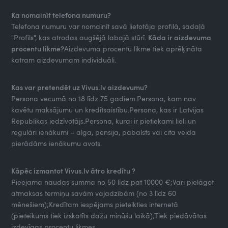
Ka nomainīt telefona numuru?
Telefona numuru var nomainīt savā lietotāja profilā, sadaļā
"Profils", kas atrodas augšējā labajā stūrī.
Kāda ir aizdevuma
procentu likme?
Aizdevuma procentu likme tiek aprēķināta
katram aizdevumam individuāli.
Kas var pretendēt uz Vivus.lv aizdevumu?
Persona vecumā no 18 līdz 75 gadiem.Persona, kam nav
kavētu maksājumu un kredītsaistību.Persona, kas ir Latvijas
Republikas iedzīvotājs.Persona, kurai ir pietiekami lieli un
regulāri ienākumi – alga, pensija, pabalsts vai cita veida
pierādāms ienākumu avots.
Kāpēc izmantot Vivus.lv ātro kredītu ?
Pieejama naudas summa no 50 līdz pat 10000 €;Vari pielāgot
atmaksas termiņu savām vajadzībām (no 3 līdz 60
mēnešiem);Kredītam iespējams pieteikties internetā
(pieteikums tiek izskatīts dažu minūšu laikā);Tiek piedāvātas
izdevīgas procentu likmes.