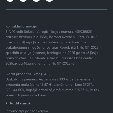
Kontaktinformācija
SIA “Credit Solutions”, reģistrācijas numurs: 40103982111,
adrese: Brīvības iela 155A, Barona Kvartāls, Rīga, LV-1012.
Speciālā atļauja (licence) patērētāju kreditēšanas
pakalpojumu sniegšanai Latvijas Republikā NNr. NK-2025-1,
speciālā atļauja (licence) izsniegta no 2025.gada 18.jūnija,
pamatojoties uz Patērētāju tiesību aizsardzības centra
2025.gada 18.jūnija lēmumu Nr. NK-2025-6
Gada procentu likme (GPL)
Uzskatāms piemērs: Aizņemoties 300 € uz 3 mēnešiem,
procentu maksājums 18.87 €, aizņēmuma likme 37.37%,
GPL 44.50%, kopējā atmaksājamā summa 318.87 €, ja tiek
ievēroti līguma noteikumi.
Rādīt vairāk
Informācija par sankcijām