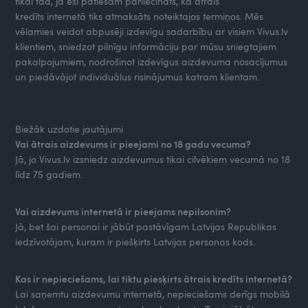
tikai tad, ja esi patiešām pārliecināts, ka ātrais
kredīts internetā tiks atmaksāts noteiktajos termiņos. Mēs
vēlamies veidot abpusēji izdevīgu sadarbību ar visiem Vivus.lv
klientiem, sniedzot pilnīgu informāciju par mūsu sniegtajiem
pakalpojumiem, nodrošinot izdevīgus aizdevuma nosacījumus
un piedāvājot individuālus risinājumus katram klientam.
Biežāk uzdotie jautājumi
Vai ātrais aizdevums ir pieejami no 18 gadu vecuma?
Jā, jo Vivus.lv izsniedz aizdevumus tikai cilvēkiem vecumā no 18
līdz 75 gadiem.
Vai aizdevums internetā ir pieejams nepilsonim?
Jā, bet šai personai ir jābūt pastāvīgam Latvijas Republikas
iedzīvotājam, kuram ir piešķirts Latvijas personas kods.
Kas ir nepieciešams, lai tiktu piesķirts ātrais kredīts internetā?
Lai saņemtu aizdevumu internetā, nepieciešams derīgs mobilā