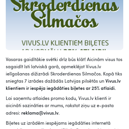
Vasaras gaidītākie svētki drīz būs klāt! Aicinām visus tos
sagaidīt īsti latviskā garā, apmeklējot Vivus.lv
ielīgošanas dižizrādi Skroderdienas Silmačos. Kopā tiks
Vivus.lv
sniegtas 7 izrādes dažādās Latvijas pilsētās un
klientiem ir iespēja iegādāties biļetes ar 25% atlaidi
.
Lai saņemtu atlaides promo kodu, Vivus.lv klienti ir
aicināti sazināties ar mums, rakstot ziņu uz e-pasta
reklama@vivus.lv
adresi:
.
Biļetes uz izrādēm iespējams iegādāties internetā