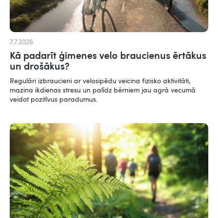
7.7.2026
Kā padarīt ģimenes velo braucienus ērtākus
un drošākus?
Regulāri izbraucieni ar velosipēdu veicina fizisko aktivitāti,
mazina ikdienas stresu un palīdz bērniem jau agrā vecumā
veidot pozitīvus paradumus.