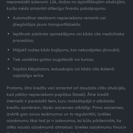
neparedzēti izdevumi. Lūk, dažas no izplatītākajām situācijām,
kurās mēdz izmantot attiecīgo finanšu pakalpojumu:
Automašīnai steidzami nepieciešams remonts vai
jāiegādājas jauns transportlīdzeklis;
Ieplānots zobārsta apmeklējums vai kāda cita medicīniska
procedūra;
Mājoklī radies kāds bojājums, kas nekavējoties jānovērš;
Tiek uzsāktas gaitas augstskolā vai kursos;
Saplīsis klēpjdators, ledusskapis vai kāda cita ikdienā
vajadzīga ierīce
Protams, ātro kredītu vari izmantot arī daudzās citās situācijās,
kad pēkšņi nepieciešami papildus līdzekļi. Ātrie kredīti
internetā ir paredzēti tiem, kuru maksātspējā ir atbilstoša
kredītu apmēriem, tāpēc aizņemies atbildīgi. Pirms aizņemies,
izvērtē gan savus ieņēmumus un to regularitāti, Izvēlies
aizņēmumu tikai tad ja n izdevumus, lai būtu pārliecināts, ka
atliks nauda aizņēmumā atmaksai. Izvelies aizņēmumu Vivus.lv