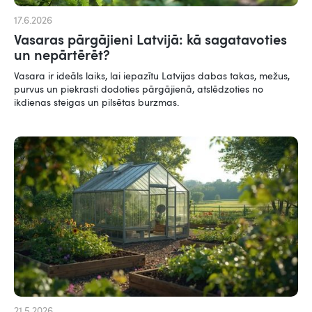
17.6.2026
Vasaras pārgājieni Latvijā: kā sagatavoties
un nepārtērēt?
Vasara ir ideāls laiks, lai iepazītu Latvijas dabas takas, mežus,
purvus un piekrasti dodoties pārgājienā, atslēdzoties no
ikdienas steigas un pilsētas burzmas.
21.5.2026