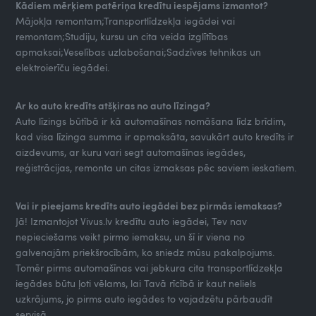
Kādiem mērķiem patēriņa kredītu iespējams izmantot?
Mājokļa remontam;Transportlīdzekļa iegādei vai
remontam;Studiju, kursu un cita veida izglītības
apmaksai;Veselības uzlabošanai;Sadzīves tehnikas un
elektroierīču iegādei.
Ar ko auto kredīts atšķiras no auto līzinga?
Auto līzings būtībā ir kā automašīnas nomāšana līdz brīdim,
kad visa līzinga summa ir apmaksāta, savukārt auto kredīts ir
aizdevums, ar kuru vari segt automašīnas iegādes,
reģistrācijas, remonta un citas izmaksas pēc saviem ieskatiem.
Vai ir pieejams kredīts auto iegādei bez pirmās iemaksas?
Jā! Izmantojot Vivus.lv kredītu auto iegādei, Tev nav
nepieciešams veikt pirmo iemaksu, un šī ir viena no
galvenajām priekšrocībām, ko sniedz mūsu pakalpojums.
Tomēr pirms automašīnas vai jebkura cita transportlīdzekļa
iegādes būtu ļoti vēlams, lai Tavā rīcībā ir kaut neliels
uzkrājums, jo pirms auto iegādes to vajadzētu pārbaudīt
servisā.