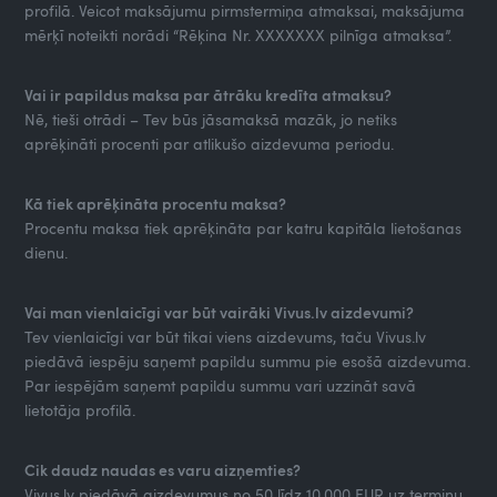
profilā. Veicot maksājumu pirmstermiņa atmaksai, maksājuma
mērķī noteikti norādi “Rēķina Nr. XXXXXXX pilnīga atmaksa”.
Vai ir papildus maksa par ātrāku kredīta atmaksu?
Nē, tieši otrādi – Tev būs jāsamaksā mazāk, jo netiks
aprēķināti procenti par atlikušo aizdevuma periodu.
Kā tiek aprēķināta procentu maksa?
Procentu maksa tiek aprēķināta par katru kapitāla lietošanas
dienu.
Vai man vienlaicīgi var būt vairāki Vivus.lv aizdevumi?
Tev vienlaicīgi var būt tikai viens aizdevums, taču Vivus.lv
piedāvā iespēju saņemt papildu summu pie esošā aizdevuma.
Par iespējām saņemt papildu summu vari uzzināt savā
lietotāja profilā.
Cik daudz naudas es varu aizņemties?
Vivus.lv piedāvā aizdevumus no 50 līdz 10,000 EUR uz termiņu