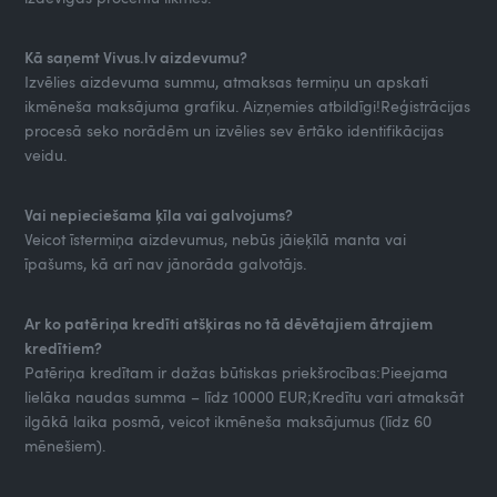
Kā saņemt Vivus.lv aizdevumu?
Izvēlies aizdevuma summu, atmaksas termiņu un apskati
ikmēneša maksājuma grafiku. Aizņemies atbildīgi!Reģistrācijas
procesā seko norādēm un izvēlies sev ērtāko identifikācijas
veidu.
Vai nepieciešama ķīla vai galvojums?
Veicot īstermiņa aizdevumus, nebūs jāieķīlā manta vai
īpašums, kā arī nav jānorāda galvotājs.
Ar ko patēriņa kredīti atšķiras no tā dēvētajiem ātrajiem
kredītiem?
Patēriņa kredītam ir dažas būtiskas priekšrocības:Pieejama
lielāka naudas summa – līdz 10000 EUR;Kredītu vari atmaksāt
ilgākā laika posmā, veicot ikmēneša maksājumus (līdz 60
mēnešiem).