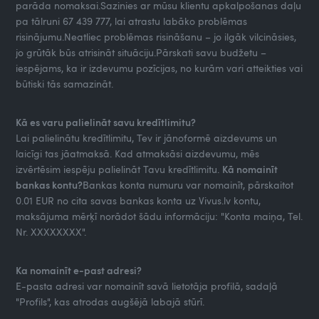
parāda nomaksai.Sazinies ar mūsu klientu apkalpošanas daļu
pa tālruni 67 439 777, lai atrastu labāko problēmas
risinājumu.Neatliec problēmas risināšanu – jo ilgāk vilcināsies,
jo grūtāk būs atrisināt situāciju.Pārskati savu budžetu –
iespējams, ka ir izdevumu pozīcijas, no kurām vari atteikties vai
būtiski tās samazināt.
Kā es varu palielināt savu kredītlimitu?
Lai palielinātu kredītlimitu, Tev ir jānoformē aizdevums un
laicīgi tas jāatmaksā. Kad atmaksāsi aizdevumu, mēs
izvērtēsim iespēju palielināt Tavu kredītlimitu.
Kā nomainīt
bankas kontu?
Bankas konta numuru var nomainīt, pārskaitot
0.01 EUR no cita savas bankas konta uz Vivus.lv kontu,
maksājuma mērķī norādot šādu informāciju: "Konta maiņa, Tel.
Nr. XXXXXXXX".
Ka nomainīt e-past adresi?
E-pasta adresi var nomainīt savā lietotāja profilā, sadaļā
"Profils", kas atrodas augšējā labajā stūrī.