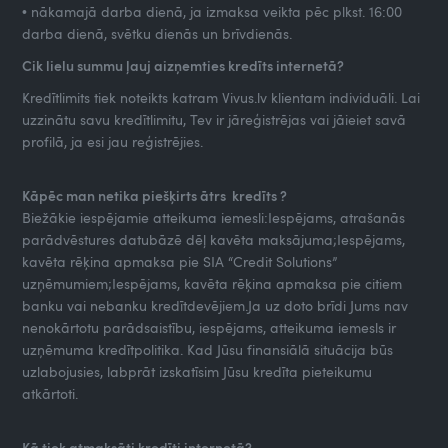
• nākamajā darba dienā, ja izmaksa veikta pēc plkst. 16:00
darba dienā, svētku dienās un brīvdienās.
Cik lielu summu ļauj aizņemties kredīts internetā?
Kredītlimits tiek noteikts katram Vivus.lv klientam individuāli. Lai
uzzinātu savu kredītlimitu, Tev ir jāreģistrējas vai jāieiet savā
profilā, ja esi jau reģistrējies.
Kāpēc man netika piešķirts ātrs kredīts ?
Biežākie iespējamie atteikuma iemesli:Iespējams, atrašanās
parādvēstures datubāzē dēļ kavēta maksājuma;Iespējams,
kavēta rēķina apmaksa pie SIA “Credit Solutions”
uzņēmumiem;Iespējams, kavēta rēķina apmaksa pie citiem
banku vai nebanku kredītdevējiem.Ja uz doto brīdi Jums nav
nenokārtotu parādsaistību, iespējams, atteikuma iemesls ir
uzņēmuma kredītpolitika. Kad Jūsu finansiālā situācija būs
uzlabojusies, labprāt izskatīsim Jūsu kredīta pieteikumu
atkārtoti.
Kā tiek atmaksāti kredīti internetā?