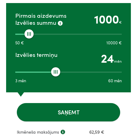
1000
Pirmais aizdevums
Izvēlies summu
€
50
€
10000
€
24
Izvēlies termiņu
mēn
3
mēn
60
mēn
SAŅEMT
Ikmēneša maksājums
62,59
€