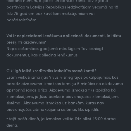
telefona numurs, e-pasts un bankas konts. Tev ir jābūt
pastāvīgam Latvijas Republikas iedzīvotājam vecumā no 18
līdz 75 gadiem bez kavētiem maksājumiem vai
parādsaistībām.
Vai ir nepieciešami ienākumu apliecinoši dokumenti, lai tiktu
piešķirts aizdevums?
Nepieciešamības gadījumā mēs lūgsim Tev iesniegt
dokumentus, kas apliecina ienākumus.
Cik ilgā laikā kredīts tiks ieskaitīts manā kontā?
Esam veikuši izmaiņas Vivus.lv sniegtajos pakalpojumos, kas
paredz aizdevuma izmaksas termiņu 5 minūtes no aizdevuma
apstiprināšanas brīža. Aizdevuma izmaksa tiks izpildīta kā
zibmaksājums, ja Jūsu banka ir pievienojusies zibmaksājumu
sistēmai. Aizdevuma izmaksa uz bankām, kuras nav
pievienojušās zibmaksājumu sistēmai, tiks izpildīti:
• tajā pašā dienā, ja izmaksa veikta līdz plkst. 16:00 darba
dienā.