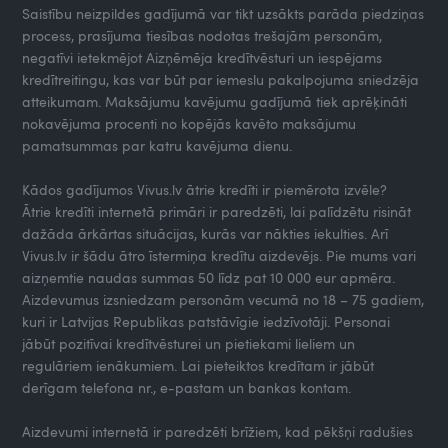
Saistību neizpildes gadījumā var tikt uzsākts parāda piedziņas
process, prasījuma tiesības nodotas trešajām personām,
negatīvi ietekmējot Aizņēmēja kredītvēsturi un iespējams
kredītreitingu, kas var būt par iemeslu pakalpojuma sniedzēja
atteikumam. Maksājumu kavējumu gadījumā tiek aprēķināti
nokavējuma procenti no kopējās kavēto maksājumu
pamatsummas par katru kavējuma dienu.
Kādos gadījumos Vivus.lv ātrie kredīti ir piemērota izvēle?
Ātrie kredīti internetā primāri ir paredzēti, lai palīdzētu risināt
dažāda ārkārtas situācijas, kurās var nākties iekulties. Arī
Vivus.lv ir šādu ātro īstermiņa kredītu aizdevējs. Pie mums vari
aizņemtie naudas summas 50 līdz pat 10 000 eur apmēra.
Aizdevumus izsniedzam personām vecumā no 18 – 75 gadiem,
kuri ir Latvijas Republikas patstāvīgie iedzīvotāji. Personai
jābūt pozitīvai kredītvēsturei un pietiekami lieliem un
regulāriem ienākumiem. Lai pieteiktos kredītam ir jābūt
derīgam telefona nr., e-pastam un bankas kontam.
Aizdevumi internetā ir paredzēti brīžiem, kad pēkšņi radušies