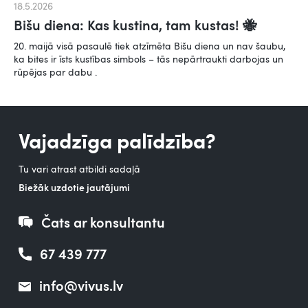
18.5.2026
Bišu diena: Kas kustina, tam kustas! 🐝
20. maijā visā pasaulē tiek atzīmēta Bišu diena un nav šaubu,
ka bites ir īsts kustības simbols – tās nepārtraukti darbojas un
rūpējas par dabu .
Vajadzīga palīdzība?
Tu vari atrast atbildi sadaļā
Biežāk uzdotie jautājumi
Čats ar konsultantu
67 439 777
info@vivus.lv