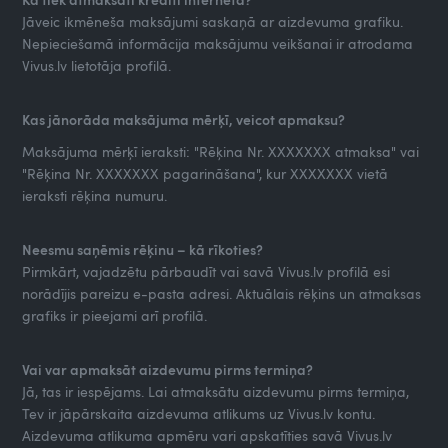
Jāveic ikmēneša maksājumi saskaņā ar aizdevuma grafiku.
Nepieciešamā informācija maksājumu veikšanai ir atrodama
Vivus.lv lietotāja profilā.
Kas jānorāda maksājuma mērķī, veicot apmaksu?
Maksājuma mērķī ieraksti: "Rēķina Nr. XXXXXXX atmaksa" vai
"Rēķina Nr. XXXXXXX pagarināšana", kur XXXXXXX vietā
ieraksti rēķina numuru.
Neesmu saņēmis rēķinu – kā rīkoties?
Pirmkārt, vajadzētu pārbaudīt vai savā Vivus.lv profilā esi
norādījis pareizu e-pasta adresi. Aktuālais rēķins un atmaksas
grafiks ir pieejami arī profilā.
Vai var apmaksāt aizdevumu pirms termiņa?
Jā, tas ir iespējams. Lai atmaksātu aizdevumu pirms termiņa,
Tev ir jāpārskaita aizdevuma atlikums uz Vivus.lv kontu.
Aizdevuma atlikuma apmēru vari apskatīties savā Vivus.lv