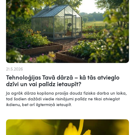
21.5.2026
Tehnoloģijas Tavā dārzā – kā tās atvieglo
dzīvi un vai palīdz ietaupīt?
Ja agrāk dārza kopšana prasīja daudz fiziska darba un laika,
tad šodien dažādi viedie risinājumi palīdz ne tikai atvieglot
ikdienu, bet arī ilgtermiņā ietaupīt.