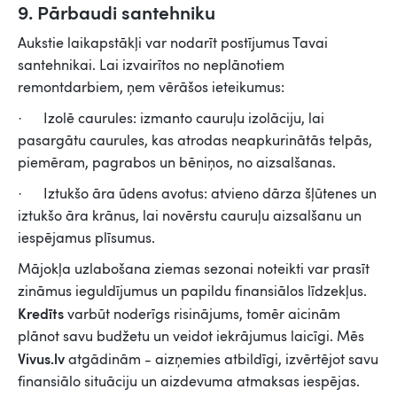
9. Pārbaudi santehniku
Aukstie laikapstākļi var nodarīt postījumus Tavai
santehnikai. Lai izvairītos no neplānotiem
remontdarbiem, ņem vērāšos ieteikumus:
· Izolē caurules: izmanto cauruļu izolāciju, lai
pasargātu caurules, kas atrodas neapkurinātās telpās,
piemēram, pagrabos un bēniņos, no aizsalšanas.
· Iztukšo āra ūdens avotus: atvieno dārza šļūtenes un
iztukšo āra krānus, lai novērstu cauruļu aizsalšanu un
iespējamus plīsumus.
Mājokļa uzlabošana ziemas sezonai noteikti var prasīt
zināmus ieguldījumus un papildu finansiālos līdzekļus.
Kredīts
varbūt noderīgs risinājums, tomēr aicinām
plānot savu budžetu un veidot iekrājumus laicīgi. Mēs
Vivus.lv
atgādinām - aizņemies atbildīgi, izvērtējot savu
finansiālo situāciju un aizdevuma atmaksas iespējas.