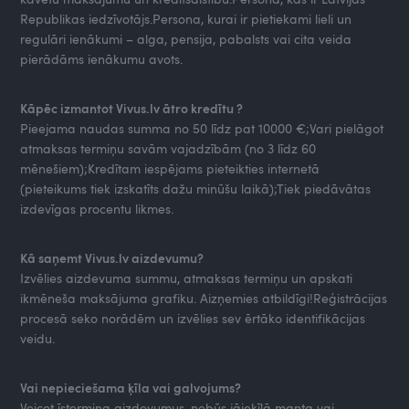
Republikas iedzīvotājs.Persona, kurai ir pietiekami lieli un
regulāri ienākumi – alga, pensija, pabalsts vai cita veida
pierādāms ienākumu avots.
Kāpēc izmantot Vivus.lv ātro kredītu ?
Pieejama naudas summa no 50 līdz pat 10000 €;Vari pielāgot
atmaksas termiņu savām vajadzībām (no 3 līdz 60
mēnešiem);Kredītam iespējams pieteikties internetā
(pieteikums tiek izskatīts dažu minūšu laikā);Tiek piedāvātas
izdevīgas procentu likmes.
Kā saņemt Vivus.lv aizdevumu?
Izvēlies aizdevuma summu, atmaksas termiņu un apskati
ikmēneša maksājuma grafiku. Aizņemies atbildīgi!Reģistrācijas
procesā seko norādēm un izvēlies sev ērtāko identifikācijas
veidu.
Vai nepieciešama ķīla vai galvojums?
Veicot īstermiņa aizdevumus, nebūs jāieķīlā manta vai