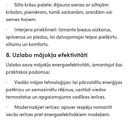
· Silto krāsu palete: Atjauno sienas ar siltajām
krāsām, piemēram, tumši sarkanām, oranžām vai
zemes toņiem.
· Interjera priekšmeti: Izmanto biezus aizkarus,
spilvenus un pledus, lai dzīvojamajai telpai piešķirtu
siltumu un komfortu.
8. Uzlabo mājokļa efektivitāti
Uzlabo sava mājokļa energoefektivitāti, izmantojot šos
praktiskos padomus:
· Viedās mājas tehnoloģijas: lai pārvaldītu enerģijas
patēriņu un samazinātu rēķinus, uzstādi viedos
termostatus un apgaismojuma vadības ierīces.
· Modernizējiet ierīces: apsver iespēju nomainīt
vecās ierīces pret energoefektīvākiem modeļiem.