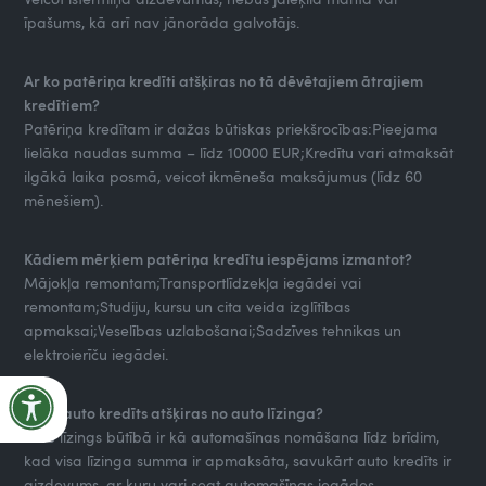
īpašums, kā arī nav jānorāda galvotājs.
Ar ko patēriņa kredīti atšķiras no tā dēvētajiem ātrajiem
kredītiem?
Patēriņa kredītam ir dažas būtiskas priekšrocības:Pieejama
lielāka naudas summa – līdz 10000 EUR;Kredītu vari atmaksāt
ilgākā laika posmā, veicot ikmēneša maksājumus (līdz 60
mēnešiem).
Kādiem mērķiem patēriņa kredītu iespējams izmantot?
Mājokļa remontam;Transportlīdzekļa iegādei vai
remontam;Studiju, kursu un cita veida izglītības
apmaksai;Veselības uzlabošanai;Sadzīves tehnikas un
elektroierīču iegādei.
Ar ko auto kredīts atšķiras no auto līzinga?
Auto līzings būtībā ir kā automašīnas nomāšana līdz brīdim,
kad visa līzinga summa ir apmaksāta, savukārt auto kredīts ir
aizdevums, ar kuru vari segt automašīnas iegādes,