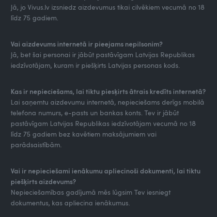
Jā, jo Vivus.lv izsniedz aizdevumus tikai cilvēkiem vecumā no 18
līdz 75 gadiem.
Vai aizdevums internetā ir pieejams nepilsonim?
Jā, bet šai personai ir jābūt pastāvīgam Latvijas Republikas
iedzīvotājam, kuram ir piešķirts Latvijas personas kods.
Kas ir nepieciešams, lai tiktu piesķirts ātrais kredīts internetā?
Lai saņemtu aizdevumu internetā, nepieciešams derīgs mobilā
telefona numurs, e-pasts un bankas konts. Tev ir jābūt
pastāvīgam Latvijas Republikas iedzīvotājam vecumā no 18
līdz 75 gadiem bez kavētiem maksājumiem vai
parādsaistībām.
Vai ir nepieciešami ienākumu apliecinoši dokumenti, lai tiktu
piešķirts aizdevums?
Nepieciešamības gadījumā mēs lūgsim Tev iesniegt
dokumentus, kas apliecina ienākumus.