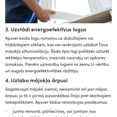
3. Uzstādi energoefektīvus logus
Apsver esošo logu nomaiņu uz dubultajiem vai
trīskāršajiem stikliem, kas var ievērojami uzlabot Tava
mājokļa siltumizolāciju. Šāda tipa logi palīdzēs uzturēt
iekštelpu temperatūru, mazinās caurvēju un apkures
izmaksas. Pievērs uzmanību logiem ar zemu U-vērtību
un augstu energoefektivitātes rādītāju.
4. Uzlabo mājokļa ārpusi
Sagatavojot mājokli ziemai, neaizmirsti arī par mājas
ārpusi, jo tā ir pirmā aizsardzības līnija pret skarbajiem
laikapstākļiem. Apsver šādus renovācijas pasākumus:
· Jumta remonts: pārliecinies, vai jumtam nav