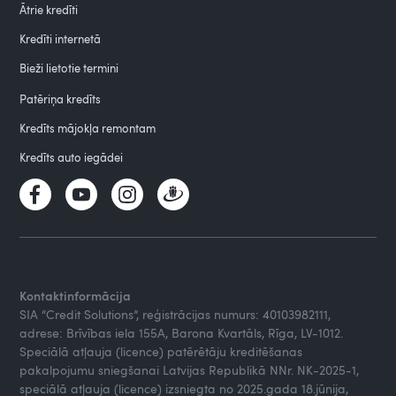
Ātrie kredīti
Kredīti internetā
Bieži lietotie termini
Patēriņa kredīts
Kredīts mājokļa remontam
Kredīts auto iegādei
Kontaktinformācija
SIA “Credit Solutions”, reģistrācijas numurs: 40103982111,
adrese: Brīvības iela 155A, Barona Kvartāls, Rīga, LV-1012.
Speciālā atļauja (licence) patērētāju kreditēšanas
pakalpojumu sniegšanai Latvijas Republikā NNr. NK-2025-1,
speciālā atļauja (licence) izsniegta no 2025.gada 18.jūnija,