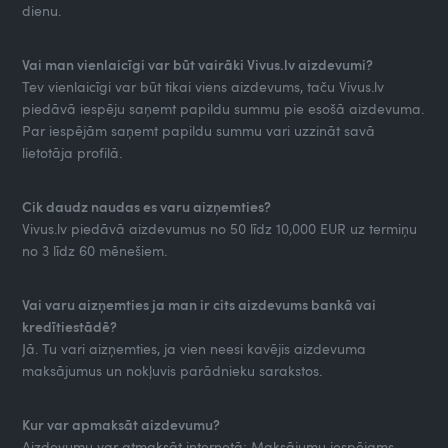
dienu.
Vai man vienlaicīgi var būt vairāki Vivus.lv aizdevumi?
Tev vienlaicīgi var būt tikai viens aizdevums, taču Vivus.lv
piedāvā iespēju saņemt papildu summu pie esošā aizdevuma.
Par iespējām saņemt papildu summu vari uzzināt savā
lietotāja profilā.
Cik daudz naudas es varu aizņemties?
Vivus.lv piedāvā aizdevumus no 50 līdz 10,000 EUR uz termiņu
no 3 līdz 60 mēnešiem.
Vai varu aizņemties ja man ir cits aizdevums bankā vai
kredītiestādē?
Jā. Tu vari aizņemties, ja vien neesi kavējis aizdevuma
maksājumus un nokļuvis parādnieku sarakstos.
Kur var apmaksāt aizdevumu?
Aizdevumu var atmaksāt internetā; Maksājumu iespējams