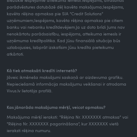
Biežākie iespējamie atteikuma iemesli:Iespējams, atrašanās
parādvēstures datubāzē dēļ kavēta maksājuma;Iespējams,
kavēta rēķina apmaksa pie SIA “Credit Solutions”
uzņēmumiem;Iespējams, kavēta rēķina apmaksa pie citiem
banku vai nebanku kredītdevējiem.Ja uz doto brīdi Jums nav
nenokārtotu parādsaistību, iespējams, atteikuma iemesls ir
uzņēmuma kredītpolitika. Kad Jūsu finansiālā situācija būs
uzlabojusies, labprāt izskatīsim Jūsu kredīta pieteikumu
atkārtoti.
Kā tiek atmaksāti kredīti internetā?
Jāveic ikmēneša maksājumi saskaņā ar aizdevuma grafiku.
Nepieciešamā informācija maksājumu veikšanai ir atrodama
Vivus.lv lietotāja profilā.
Kas jānorāda maksājuma mērķī, veicot apmaksu?
Maksājuma mērķī ieraksti: "Rēķina Nr. XXXXXXX atmaksa" vai
"Rēķina Nr. XXXXXXX pagarināšana", kur XXXXXXX vietā
ieraksti rēķina numuru.