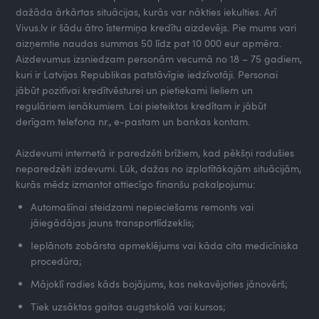
dažāda ārkārtas situācijas, kurās var nākties iekulties. Arī
Vivus.lv ir šādu ātro īstermiņa kredītu aizdevējs. Pie mums vari
aizņemtie naudas summas 50 līdz pat 10 000 eur apmēra.
Aizdevumus izsniedzam personām vecumā no 18 – 75 gadiem,
kuri ir Latvijas Republikas patstāvīgie iedzīvotāji. Personai
jābūt pozitīvai kredītvēsturei un pietiekami lieliem un
regulāriem ienākumiem. Lai pieteiktos kredītam ir jābūt
derīgam telefona nr., e-pastam un bankas kontam.
Aizdevumi internetā ir paredzēti brīžiem, kad pēkšņi radušies
neparedzēti izdevumi. Lūk, dažas no izplatītākajām situācijām,
kurās mēdz izmantot attiecīgo finanšu pakalpojumu:
Automašīnai steidzami nepieciešams remonts vai
jāiegādājas jauns transportlīdzeklis;
Ieplānots zobārsta apmeklējums vai kāda cita medicīniska
procedūra;
Mājoklī radies kāds bojājums, kas nekavējoties jānovērš;
Tiek uzsāktas gaitas augstskolā vai kursos;