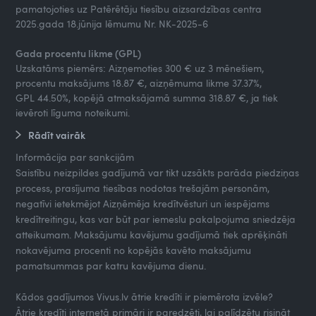
pamatojoties uz Patērētāju tiesību aizsardzības centra
2025.gada 18.jūnija lēmumu Nr. NK-2025-6
Gada procentu likme (GPL)
Uzskatāms piemērs: Aizņemoties 300 € uz 3 mēnešiem,
procentu maksājums 18.87 €, aizņēmuma likme 37.37%,
GPL 44.50%, kopējā atmaksājamā summa 318.87 €, ja tiek
ievēroti līguma noteikumi.
Rādīt vairāk
Informācija par sankcijām
Saistību neizpildes gadījumā var tikt uzsākts parāda piedziņas
process, prasījuma tiesības nodotas trešajām personām,
negatīvi ietekmējot Aizņēmēja kredītvēsturi un iespējams
kredītreitingu, kas var būt par iemeslu pakalpojuma sniedzēja
atteikumam. Maksājumu kavējumu gadījumā tiek aprēķināti
nokavējuma procenti no kopējās kavēto maksājumu
pamatsummas par katru kavējuma dienu.
Kādos gadījumos Vivus.lv ātrie kredīti ir piemērota izvēle?
Ātrie kredīti internetā primāri ir paredzēti, lai palīdzētu risināt