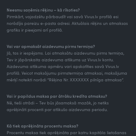
Neesmu saņēmis rēķinu – kā rīkoties?
Pirmkārt, vajadzētu pārbaudīt vai savā Vivus.lv profilā esi
norādījis pareizu e-pasta adresi. Aktuālais rēķins un atmaksas
grafiks ir pieejami arī profilā.
Vai var apmaksāt aizdevumu pirms termiņa?
Jā, tas ir iespējams. Lai atmaksātu aizdevumu pirms termiņa,
Tev ir jāpārskaita aizdevuma atlikums uz Vivus.lv kontu.
Aizdevuma atlikuma apmēru vari apskatīties savā Vivus.lv
profilā. Veicot maksājumu pirmstermiņa atmaksai, maksājuma
mērķī noteikti norādi “Rēķina Nr. XXXXXXX pilnīga atmaksa”.
Vai ir papildus maksa par ātrāku kredīta atmaksu?
Nē, tieši otrādi – Tev būs jāsamaksā mazāk, jo netiks
aprēķināti procenti par atlikušo aizdevuma periodu.
Kā tiek aprēķināta procentu maksa?
Procentu maksa tiek aprēķināta par katru kapitāla lietošanas