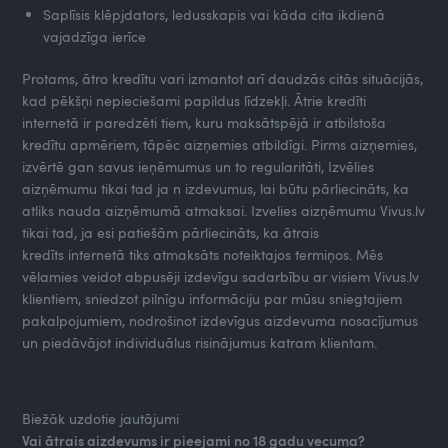
Saplīsis klēpjdators, ledusskapis vai kāda cita ikdienā
vajadzīga ierīce
Protams, ātro kredītu vari izmantot arī daudzās citās situācijās,
kad pēkšņi nepieciešami papildus līdzekļi. Ātrie kredīti
internetā ir paredzēti tiem, kuru maksātspējā ir atbilstoša
kredītu apmēriem, tāpēc aizņemies atbildīgi. Pirms aizņemies,
izvērtē gan savus ieņēmumus un to regularitāti, Izvēlies
aizņēmumu tikai tad ja n izdevumus, lai būtu pārliecināts, ka
atliks nauda aizņēmumā atmaksai. Izvelies aizņēmumu Vivus.lv
tikai tad, ja esi patiešām pārliecināts, ka ātrais
kredīts internetā tiks atmaksāts noteiktajos termiņos. Mēs
vēlamies veidot abpusēji izdevīgu sadarbību ar visiem Vivus.lv
klientiem, sniedzot pilnīgu informāciju par mūsu sniegtajiem
pakalpojumiem, nodrošinot izdevīgus aizdevuma nosacījumus
un piedāvājot individuālus risinājumus katram klientam.
Biežāk uzdotie jautājumi
Vai ātrais aizdevums ir pieejami no 18 gadu vecuma?