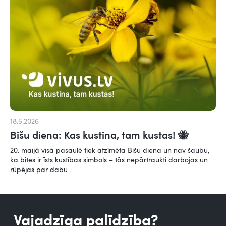
18.5.2026
Bišu diena: Kas kustina, tam kustas! 🐝
20. maijā visā pasaulē tiek atzīmēta Bišu diena un nav šaubu,
ka bites ir īsts kustības simbols – tās nepārtraukti darbojas un
rūpējas par dabu .
Vajadzīga palīdzība?