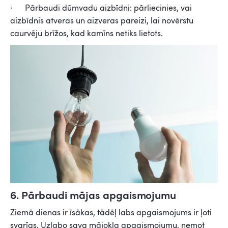
· Pārbaudi dūmvadu aizbīdni: pārliecinies, vai
aizbīdnis atveras un aizveras pareizi, lai novērstu
caurvēju brīžos, kad kamīns netiks lietots.
6. Pārbaudi mājas apgaismojumu
Ziemā dienas ir īsākas, tādēļ labs apgaismojums ir ļoti
svarīgs. Uzlabo sava mājokļa apgaismojumu, ņemot