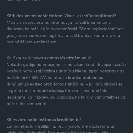
Kādi dokumenti nepieciešami Vivus.lv kredīta iegūšanai?
Mums ir nepieciešama informācija no Valsts ieņēmumu
dienesta, ko mēs iegūsim automātiski. Tāpat nepieciešamības
gadījumā mēs varam lūgt Tevi atsūtīt bankas konta izrakstu
par pēdējiem 4 mēnešiem.
Ka rīkoties ja nevaru atmaksāt aizņēmumu?
Nekādā gadījumā neaizņemies no citiem kredītdevējiem esošā
parāda nomaksai.Sazinies ar mūsu klientu apkalpošanas daļu
pa tālruni 67 439 777, lai atrastu labāko problēmas
risinājumu.Neatliec problēmas risināšanu – jo ilgāk vilcināsies,
jo grūtāk būs atrisināt situāciju.Pārskati savu budžetu –
iespējams, ka ir izdevumu pozīcijas, no kurām vari atteikties vai
būtiski tās samazināt.
Kā es varu palielināt savu kredītlimitu?
Lai palielinātu kredītlimitu, Tev ir jānoformē aizdevums un
laicīgi tas jāatmaksā. Kad atmaksāsi aizdevumu, mēs