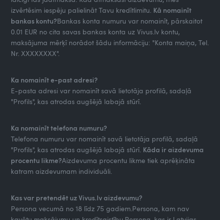
izvērtēsim iespēju palielināt Tavu kredītlimitu.
Kā nomainīt
bankas kontu?
Bankas konta numuru var nomainīt, pārskaitot
0.01 EUR no cita savas bankas konta uz Vivus.lv kontu,
maksājuma mērķī norādot šādu informāciju: "Konta maiņa, Tel.
Nr. XXXXXXXX".
Ka nomainīt e-past adresi?
E-pasta adresi var nomainīt savā lietotāja profilā, sadaļā
"Profils", kas atrodas augšējā labajā stūrī.
Ka nomainīt telefona numuru?
Telefona numuru var nomainīt savā lietotāja profilā, sadaļā
"Profils", kas atrodas augšējā labajā stūrī.
Kāda ir aizdevuma
procentu likme?
Aizdevuma procentu likme tiek aprēķināta
katram aizdevumam individuāli.
Kas var pretendēt uz Vivus.lv aizdevumu?
Persona vecumā no 18 līdz 75 gadiem.Persona, kam nav
kavētu maksājumu un kredītsaistību.Persona, kas ir Latvijas