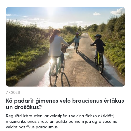
7.7.2026
Kā padarīt ģimenes velo braucienus ērtākus
un drošākus?
Regulāri izbraucieni ar velosipēdu veicina fizisko aktivitāti,
mazina ikdienas stresu un palīdz bērniem jau agrā vecumā
veidot pozitīvus paradumus.