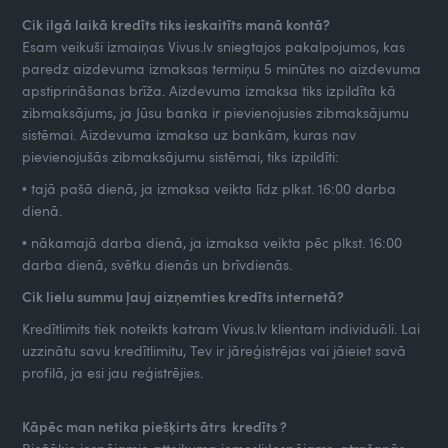
Cik ilgā laikā kredīts tiks ieskaitīts manā kontā?
Esam veikuši izmaiņas Vivus.lv sniegtajos pakalpojumos, kas
paredz aizdevuma izmaksas termiņu 5 minūtes no aizdevuma
apstiprināšanas brīža. Aizdevuma izmaksa tiks izpildīta kā
zibmaksājums, ja Jūsu banka ir pievienojusies zibmaksājumu
sistēmai. Aizdevuma izmaksa uz bankām, kuras nav
pievienojušās zibmaksājumu sistēmai, tiks izpildīti:
• tajā pašā dienā, ja izmaksa veikta līdz plkst. 16:00 darba
dienā.
• nākamajā darba dienā, ja izmaksa veikta pēc plkst. 16:00
darba dienā, svētku dienās un brīvdienās.
Cik lielu summu ļauj aizņemties kredīts internetā?
Kredītlimits tiek noteikts katram Vivus.lv klientam individuāli. Lai
uzzinātu savu kredītlimitu, Tev ir jāreģistrējas vai jāieiet savā
profilā, ja esi jau reģistrējies.
Kāpēc man netika piešķirts ātrs kredīts ?