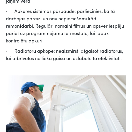
jāņem vērā:
· Apkures sistēmas pārbaude: pārliecinies, ka tā
darbojas pareizi un nav nepieciešami kādi
remontdarbi. Regulāri nomaini filtrus un apsver iespēju
pāriet uz programmējamu termostatu, lai labāk
kontrolētu apkuri.
· Radiatoru apkope: neaizmirsti atgaisot radiatorus,
lai atbrīvotos no liekā gaisa un uzlabotu to efektivitāti.