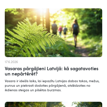
17.6.2026
Vasaras pārgājieni Latvijā: kā sagatavoties
un nepārtērēt?
Vasara ir ideāls laiks, lai iepazītu Latvijas dabas takas, mežus,
purvus un piekrasti dodoties pārgājienā, atslēdzoties no
ikdienas steigas un pilsētas burzmas.