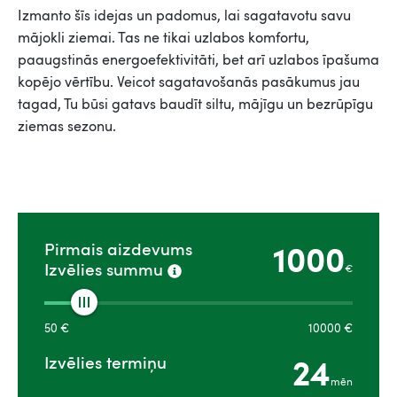
Izmanto šīs idejas un padomus, lai sagatavotu savu
mājokli ziemai. Tas ne tikai uzlabos komfortu,
paaugstinās energoefektivitāti, bet arī uzlabos īpašuma
kopējo vērtību. Veicot sagatavošanās pasākumus jau
tagad, Tu būsi gatavs baudīt siltu, mājīgu un bezrūpīgu
ziemas sezonu.
1000
Pirmais aizdevums
Izvēlies summu
€
50
€
10000
€
24
Izvēlies termiņu
mēn