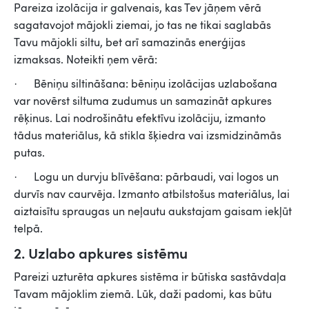
Pareiza izolācija ir galvenais, kas Tev jāņem vērā
sagatavojot mājokli ziemai, jo tas ne tikai saglabās
Tavu mājokli siltu, bet arī samazinās enerģijas
izmaksas. Noteikti ņem vērā:
· Bēniņu siltināšana: bēniņu izolācijas uzlabošana
var novērst siltuma zudumus un samazināt apkures
rēķinus. Lai nodrošinātu efektīvu izolāciju, izmanto
tādus materiālus, kā stikla šķiedra vai izsmidzināmās
putas.
· Logu un durvju blīvēšana: pārbaudi, vai logos un
durvīs nav caurvēja. Izmanto atbilstošus materiālus, lai
aiztaisītu spraugas un neļautu aukstajam gaisam iekļūt
telpā.
2. Uzlabo apkures sistēmu
Pareizi uzturēta apkures sistēma ir būtiska sastāvdaļa
Tavam mājoklim ziemā. Lūk, daži padomi, kas būtu