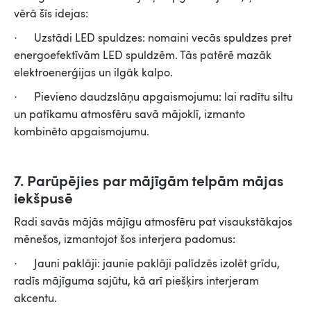
vērā šīs idejas:
· Uzstādi LED spuldzes: nomaini vecās spuldzes pret
energoefektīvām LED spuldzēm. Tās patērē mazāk
elektroenerģijas un ilgāk kalpo.
· Pievieno daudzslāņu apgaismojumu: lai radītu siltu
un patīkamu atmosfēru savā mājoklī, izmanto
kombinēto apgaismojumu.
7. Parūpējies par mājīgām telpām mājas
iekšpusē
Radi savās mājās mājīgu atmosfēru pat visaukstākajos
mēnešos, izmantojot šos interjera padomus:
· Jauni paklāji: jaunie paklāji palīdzēs izolēt grīdu,
radīs mājīguma sajūtu, kā arī piešķirs interjeram
akcentu.