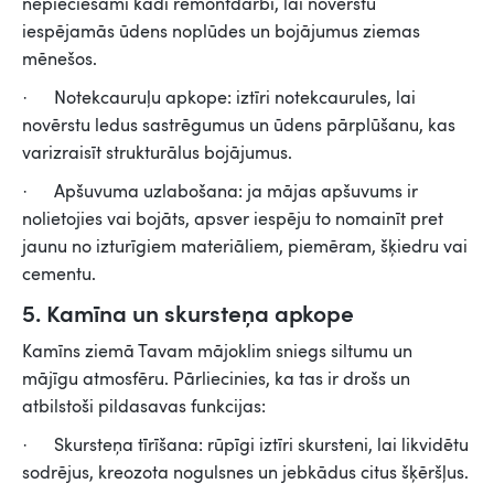
nepieciešami kādi remontdarbi, lai novērstu
iespējamās ūdens noplūdes un bojājumus ziemas
mēnešos.
· Notekcauruļu apkope: iztīri notekcaurules, lai
novērstu ledus sastrēgumus un ūdens pārplūšanu, kas
varizraisīt strukturālus bojājumus.
· Apšuvuma uzlabošana: ja mājas apšuvums ir
nolietojies vai bojāts, apsver iespēju to nomainīt pret
jaunu no izturīgiem materiāliem, piemēram, šķiedru vai
cementu.
5. Kamīna un skursteņa apkope
Kamīns ziemā Tavam mājoklim sniegs siltumu un
mājīgu atmosfēru. Pārliecinies, ka tas ir drošs un
atbilstoši pildasavas funkcijas:
· Skursteņa tīrīšana: rūpīgi iztīri skursteni, lai likvidētu
sodrējus, kreozota nogulsnes un jebkādus citus šķēršļus.