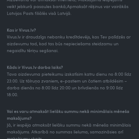
veikt jebkurā pasaules bankā;Apmaksāt rēķinus var vairākās
Latvijas Pasts filiālēs visā Latvijā.
Kas ir Vivus.lv?
Vivus.lv ir draudzīgs nebanku kredītdevējs, kas Tev palīdzēs ar
aizdevumu tad, kad tas būs nepieciešams steidzamu un
negaidītu tēriņu segšanai.
Kāds ir Vivus.lv darba laiks?
Tava aizdevuma pieteikumu izskatīsim katru dienu no 8:00 līdz
23:00. Uz tālruņa zvaniem, e-pastiem un čatiem atbildēsim –
darba dienās no 8:00 līdz 20:00 un brīvdienās no 9:00 līdz
18:00.
Vai es varu atmaksāt lielāku summu nekā minimālais mēneša
maksājums?
Jā, ir iespēja atmaksāt lielāku summu nekā mēneša minimālais
maksājums. Atkarībā no summas lieluma, samazināsies arī
maksājumu skaits.