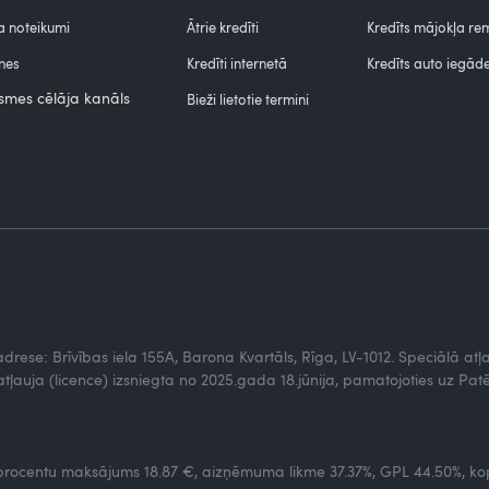
 noteikumi
Ātrie kredīti
Kredīts mājokļa r
nes
Kredīti internetā
Kredīts auto iegāde
smes cēlāja kanāls
Bieži lietotie termini
, adrese: Brīvības iela 155A, Barona Kvartāls, Rīga, LV-1012. Speciālā a
tļauja (licence) izsniegta no 2025.gada 18.jūnija, pamatojoties uz Patē
rocentu maksājums 18.87 €, aizņēmuma likme 37.37%, GPL 44.50%, kop