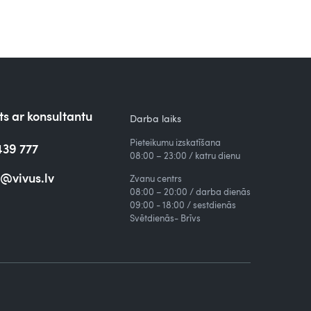
s ar konsultantu
Darba laiks
Pieteikumu izskatīšana
439 777
08:00 – 23:00 / katru dienu
o@vivus.lv
Zvanu centrs
08:00 – 20:00 / darba dienās
09:00 - 18:00 / sestdienās
Svētdienās- Brīvs