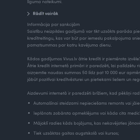
līguma noteikumi.
Rādīt vairāk
Informācija par sankcijām
Saistību neizpildes gadījumā var tikt uzsākts parāda pi
kredītreitingu, kas var būt par iemeslu pakalpojuma 
pamatsummas par katru kavējuma dienu.
Kādos gadījumos Vivus.lv ātrie kredīti ir piemērota izvēle
Ātrie kredīti internetā primāri ir paredzēti, lai palīdzētu 
aizņemtie naudas summas 50 līdz pat 10 000 eur apmēra.
jābūt pozitīvai kredītvēsturei un pietiekami lieliem un 
Aizdevumi internetā ir paredzēti brīžiem, kad pēkšņi ra
Automašīnai steidzami nepieciešams remonts vai jāieg
Ieplānots zobārsta apmeklējums vai kāda cita medic
Mājoklī radies kāds bojājums, kas nekavējoties jānov
Tiek uzsāktas gaitas augstskolā vai kursos;