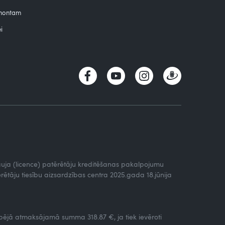
emontam
i
tļauja (licence) patērētāju kreditēšanas pakalpojumu
rētāju tiesību aizsardzības centra 2025.gada 18.jūnija
ējā atmaksājamā summa 318.87 €, ja tiek ievēroti