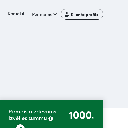
i
Kontakti
Par mums
Klienta profils
1000
Pirmais aizdevums
Izvēlies summu
€