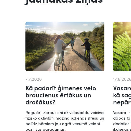
7.7.2026
17.6.202
Kā padarīt ģimenes velo
Vasara
braucienus ērtākus un
kā sa
drošākus?
nepār
Regulāri izbraucieni ar velosipēdu veicina
Vasara ir 
fizisko aktivitāti, mazina ikdienas stresu un
dabas tak
palīdz bērniem jau agrā vecumā veidot
dodoties 
pozitīvus paradumus.
ikdienas 