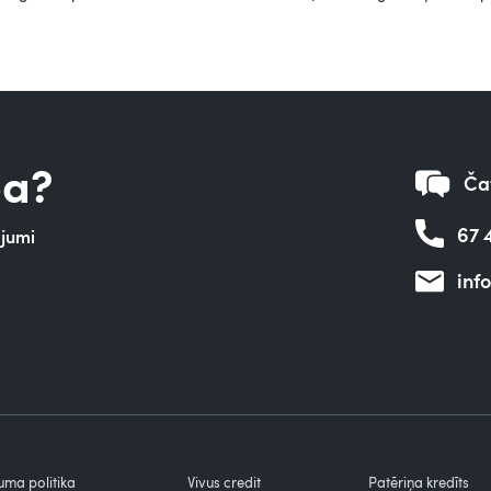
ba?
Čat
67 
ājumi
inf
uma politika
Vivus credit
Patēriņa kredīts