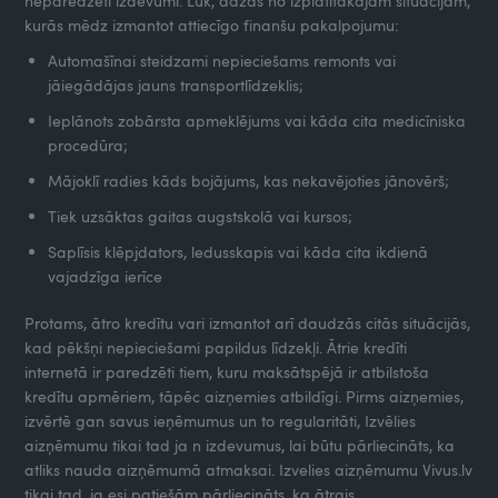
neparedzēti izdevumi. Lūk, dažas no izplatītākajām situācijām,
kurās mēdz izmantot attiecīgo finanšu pakalpojumu:
Automašīnai steidzami nepieciešams remonts vai
jāiegādājas jauns transportlīdzeklis;
Ieplānots zobārsta apmeklējums vai kāda cita medicīniska
procedūra;
Mājoklī radies kāds bojājums, kas nekavējoties jānovērš;
Tiek uzsāktas gaitas augstskolā vai kursos;
Saplīsis klēpjdators, ledusskapis vai kāda cita ikdienā
vajadzīga ierīce
Protams, ātro kredītu vari izmantot arī daudzās citās situācijās,
kad pēkšņi nepieciešami papildus līdzekļi. Ātrie kredīti
internetā ir paredzēti tiem, kuru maksātspējā ir atbilstoša
kredītu apmēriem, tāpēc aizņemies atbildīgi. Pirms aizņemies,
izvērtē gan savus ieņēmumus un to regularitāti, Izvēlies
aizņēmumu tikai tad ja n izdevumus, lai būtu pārliecināts, ka
atliks nauda aizņēmumā atmaksai. Izvelies aizņēmumu Vivus.lv
tikai tad, ja esi patiešām pārliecināts, ka ātrais