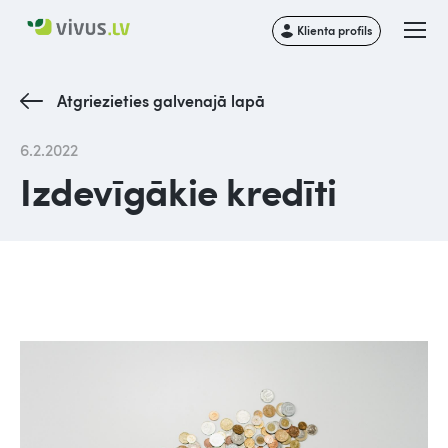
Klienta profils
Atgriezieties galvenajā lapā
6.2.2022
Izdevīgākie kredīti