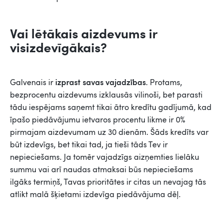
Vai lētākais aizdevums ir
visizdevīgākais?
izprast savas vajadzības
Galvenais ir
. Protams,
bezprocentu aizdevums izklausās vilinoši, bet parasti
tādu iespējams saņemt tikai ātro kredītu gadījumā, kad
īpašo piedāvājumu ietvaros procentu likme ir 0%
pirmajam aizdevumam uz 30 dienām. Šāds kredīts var
būt izdevīgs, bet tikai tad, ja tieši tāds Tev ir
nepieciešams. Ja tomēr vajadzīgs aizņemties lielāku
summu vai arī naudas atmaksai būs nepieciešams
ilgāks termiņš, Tavas prioritātes ir citas un nevajag tās
atlikt malā šķietami izdevīga piedāvājuma dēļ.