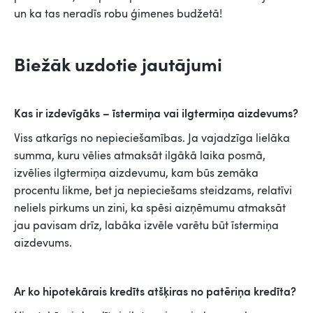
un ka tas neradīs robu ģimenes budžetā!
Biežāk uzdotie jautājumi
Kas ir izdevīgāks – īstermiņa vai ilgtermiņa aizdevums?
Viss atkarīgs no nepieciešamības. Ja vajadzīga lielāka
summa, kuru vēlies atmaksāt ilgākā laika posmā,
izvēlies ilgtermiņa aizdevumu, kam būs zemāka
procentu likme, bet ja nepieciešams steidzams, relatīvi
neliels pirkums un zini, ka spēsi aizņēmumu atmaksāt
jau pavisam drīz, labāka izvēle varētu būt īstermiņa
aizdevums.
Ar ko hipotekārais kredīts atšķiras no patēriņa kredīta?