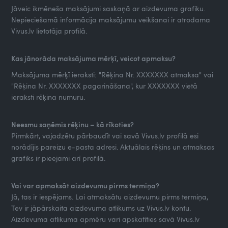
Jāveic ikmēneša maksājumi saskaņā ar aizdevuma grafiku.
Nepieciešamā informācija maksājumu veikšanai ir atrodama
Vivus.lv lietotāja profilā.
Kas jānorāda maksājuma mērķī, veicot apmaksu?
Maksājuma mērķī ieraksti: "Rēķina Nr. XXXXXXX atmaksa" vai
"Rēķina Nr. XXXXXXX pagarināšana", kur XXXXXXX vietā
ieraksti rēķina numuru.
Neesmu saņēmis rēķinu – kā rīkoties?
Pirmkārt, vajadzētu pārbaudīt vai savā Vivus.lv profilā esi
norādījis pareizu e-pasta adresi. Aktuālais rēķins un atmaksas
grafiks ir pieejami arī profilā.
Vai var apmaksāt aizdevumu pirms termiņa?
Jā, tas ir iespējams. Lai atmaksātu aizdevumu pirms termiņa,
Tev ir jāpārskaita aizdevuma atlikums uz Vivus.lv kontu.
Aizdevuma atlikuma apmēru vari apskatīties savā Vivus.lv