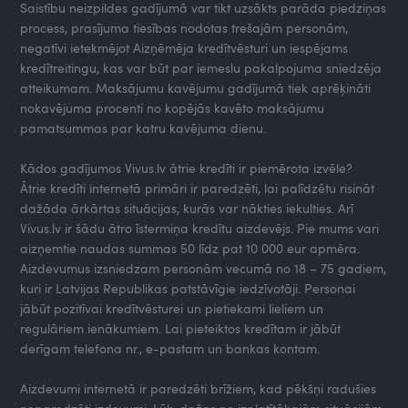
Saistību neizpildes gadījumā var tikt uzsākts parāda piedziņas
process, prasījuma tiesības nodotas trešajām personām,
negatīvi ietekmējot Aizņēmēja kredītvēsturi un iespējams
kredītreitingu, kas var būt par iemeslu pakalpojuma sniedzēja
atteikumam. Maksājumu kavējumu gadījumā tiek aprēķināti
nokavējuma procenti no kopējās kavēto maksājumu
pamatsummas par katru kavējuma dienu.
Kādos gadījumos Vivus.lv ātrie kredīti ir piemērota izvēle?
Ātrie kredīti internetā primāri ir paredzēti, lai palīdzētu risināt
dažāda ārkārtas situācijas, kurās var nākties iekulties. Arī
Vivus.lv ir šādu ātro īstermiņa kredītu aizdevējs. Pie mums vari
aizņemtie naudas summas 50 līdz pat 10 000 eur apmēra.
Aizdevumus izsniedzam personām vecumā no 18 – 75 gadiem,
kuri ir Latvijas Republikas patstāvīgie iedzīvotāji. Personai
jābūt pozitīvai kredītvēsturei un pietiekami lieliem un
regulāriem ienākumiem. Lai pieteiktos kredītam ir jābūt
derīgam telefona nr., e-pastam un bankas kontam.
Aizdevumi internetā ir paredzēti brīžiem, kad pēkšņi radušies