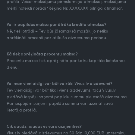
profilā. Veicot maksājumu pirmstermiņa atmaksai, maksājuma
mērķī noteikti norādi “Rēķina Nr. XXXXXXX pilnīga atmaksa”.
Vai ir papildus maksa par ātrāku kredīta atmaksu?
Nē, tieši otrādi – Tev būs jāsamaksā mazāk, jo netiks
aprēķināti procenti par atlikušo aizdevuma periodu.
Kā tiek aprēķināta procentu maksa?
Procentu maksa tiek aprēķināta par katru kapitāla lietošanas
dienu.
Vai man vienlaicīgi var būt vairāki Vivus.lv aizdevumi?
Tev vienlaicīgi var būt tikai viens aizdevums, taču Vivus.lv
piedāvā iespēju saņemt papildu summu pie esošā aizdevuma.
Par iespējām saņemt papildu summu vari uzzināt savā
lietotāja profilā.
Cik daudz naudas es varu aizņemties?
Vivus.lv piedāvā aizdevumus no 50 līdz 10,000 EUR uz termiņu