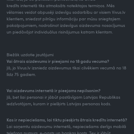
kredīts internetā tiks atmaksāts noteiktajos termiņos. Mēs
vēlamies veidot abpusēji izdevīgu sadarbību ar visiem Vivus.lv
klientiem, sniedzot pilnīgu informāciju par mūsu sniegtajiem
pakalpojumiem, nodrošinot izdevīgus aizdevuma nosacījumus
un piedāvājot individuālus risinājumus katram klientam.
Biežāk uzdotie jautājumi
Vai ātrais aizdevums ir pieejami no 18 gadu vecuma?
Jā, jo Vivus.lv izsniedz aizdevumus tikai cilvēkiem vecumā no 18
līdz 75 gadiem.
Vai aizdevums internetā ir pieejams nepilsonim?
Jā, bet šai personai ir jābūt pastāvīgam Latvijas Republikas
iedzīvotājam, kuram ir piešķirts Latvijas personas kods.
Kas ir nepieciešams, lai tiktu piesķirts ātrais kredīts internetā?
Lai saņemtu aizdevumu internetā, nepieciešams derīgs mobilā
telefona numurs, e-pasts un bankas konts. Tev ir jābūt