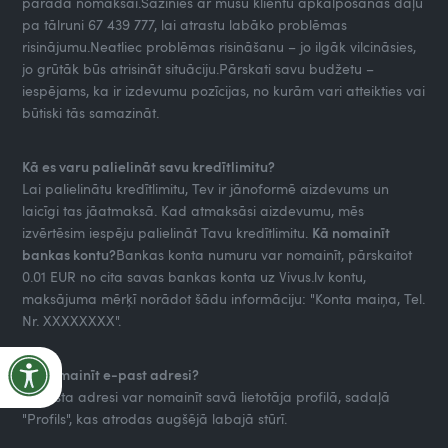
parāda nomaksai.Sazinies ar mūsu klientu apkalpošanas daļu
pa tālruni 67 439 777, lai atrastu labāko problēmas
risinājumu.Neatliec problēmas risināšanu – jo ilgāk vilcināsies,
jo grūtāk būs atrisināt situāciju.Pārskati savu budžetu –
iespējams, ka ir izdevumu pozīcijas, no kurām vari atteikties vai
būtiski tās samazināt.
Kā es varu palielināt savu kredītlimitu?
Lai palielinātu kredītlimitu, Tev ir jānoformē aizdevums un
laicīgi tas jāatmaksā. Kad atmaksāsi aizdevumu, mēs
izvērtēsim iespēju palielināt Tavu kredītlimitu.
Kā nomainīt
bankas kontu?
Bankas konta numuru var nomainīt, pārskaitot
0.01 EUR no cita savas bankas konta uz Vivus.lv kontu,
maksājuma mērķī norādot šādu informāciju: "Konta maiņa, Tel.
Nr. XXXXXXXX".
Ka nomainīt e-past adresi?
E-pasta adresi var nomainīt savā lietotāja profilā, sadaļā
"Profils", kas atrodas augšējā labajā stūrī.