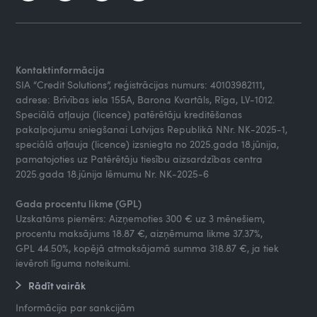
Kontaktinformācija
SIA “Credit Solutions”, reģistrācijas numurs: 40103982111,
adrese: Brīvības iela 155A, Barona Kvartāls, Rīga, LV-1012.
Speciālā atļauja (licence) patērētāju kreditēšanas
pakalpojumu sniegšanai Latvijas Republikā NNr. NK-2025-1,
speciālā atļauja (licence) izsniegta no 2025.gada 18.jūnija,
pamatojoties uz Patērētāju tiesību aizsardzības centra
2025.gada 18.jūnija lēmumu Nr. NK-2025-6
Gada procentu likme (GPL)
Uzskatāms piemērs: Aizņemoties 300 € uz 3 mēnešiem,
procentu maksājums 18.87 €, aizņēmuma likme 37.37%,
GPL 44.50%, kopējā atmaksājamā summa 318.87 €, ja tiek
ievēroti līguma noteikumi.
Rādīt vairāk
Informācija par sankcijām