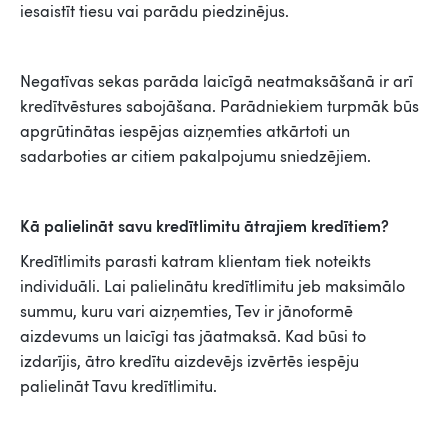
iesaistīt tiesu vai parādu piedzinējus.
Negatīvas sekas parāda laicīgā neatmaksāšanā ir arī
kredītvēstures sabojāšana. Parādniekiem turpmāk būs
apgrūtinātas iespējas aizņemties atkārtoti un
sadarboties ar citiem pakalpojumu sniedzējiem.
Kā palielināt savu kredītlimitu ātrajiem kredītiem?
Kredītlimits parasti katram klientam tiek noteikts
individuāli. Lai palielinātu kredītlimitu jeb maksimālo
summu, kuru vari aizņemties, Tev ir jānoformē
aizdevums un laicīgi tas jāatmaksā. Kad būsi to
izdarījis, ātro kredītu aizdevējs izvērtēs iespēju
palielināt Tavu kredītlimitu.