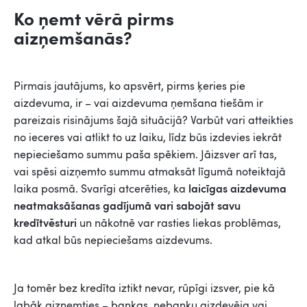
Ko ņemt vērā pirms
aizņemšanās?
Pirmais jautājums, ko apsvērt, pirms ķeries pie
aizdevuma, ir – vai aizdevuma ņemšana tiešām ir
pareizais risinājums šajā situācijā? Varbūt vari atteikties
no ieceres vai atlikt to uz laiku, līdz būs izdevies iekrāt
nepieciešamo summu paša spēkiem. Jāizsver arī tas,
vai spēsi aizņemto summu atmaksāt līgumā noteiktajā
laicīgas aizdevuma
laika posmā. Svarīgi atcerēties, ka
neatmaksāšanas gadījumā vari sabojāt savu
kredītvēsturi
un nākotnē var rasties liekas problēmas,
kad atkal būs nepieciešams aizdevums.
Ja tomēr bez kredīta iztikt nevar, rūpīgi izsver, pie kā
labāk aizņemties – bankas, nebanku aizdevēja vai