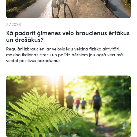
7.7.2026
Kā padarīt ģimenes velo braucienus ērtākus
un drošākus?
Regulāri izbraucieni ar velosipēdu veicina fizisko aktivitāti,
mazina ikdienas stresu un palīdz bērniem jau agrā vecumā
veidot pozitīvus paradumus.