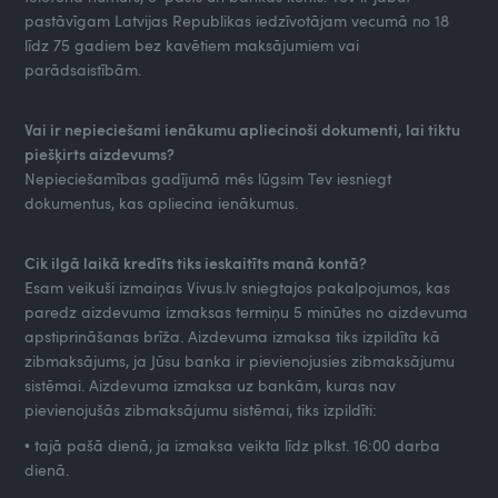
pastāvīgam Latvijas Republikas iedzīvotājam vecumā no 18
līdz 75 gadiem bez kavētiem maksājumiem vai
parādsaistībām.
Vai ir nepieciešami ienākumu apliecinoši dokumenti, lai tiktu
piešķirts aizdevums?
Nepieciešamības gadījumā mēs lūgsim Tev iesniegt
dokumentus, kas apliecina ienākumus.
Cik ilgā laikā kredīts tiks ieskaitīts manā kontā?
Esam veikuši izmaiņas Vivus.lv sniegtajos pakalpojumos, kas
paredz aizdevuma izmaksas termiņu 5 minūtes no aizdevuma
apstiprināšanas brīža. Aizdevuma izmaksa tiks izpildīta kā
zibmaksājums, ja Jūsu banka ir pievienojusies zibmaksājumu
sistēmai. Aizdevuma izmaksa uz bankām, kuras nav
pievienojušās zibmaksājumu sistēmai, tiks izpildīti:
• tajā pašā dienā, ja izmaksa veikta līdz plkst. 16:00 darba
dienā.