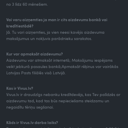
no 3 līdz 60 mēnešiem.
Vai varu aizņemties ja man ir cits aizdevums bankā vai
kredītiestādē?
Jā. Tu vari aizņemties, ja vien neesi kavējis aizdevuma
maksājumus un nokļuvis parādnieku sarakstos.
Kur var apmaksāt aizdevumu?
Aizdevumu var atmaksāt internetā; Maksājumu iespējams
veikt jebkurā pasaules bankā;Apmaksāt rēķinus var vairākās
Latvijas Pasts filiālēs visā Latvijā.
Kas ir Vivus.lv?
Vivus.lv ir draudzīgs nebanku kredītdevējs, kas Tev palīdzēs ar
aizdevumu tad, kad tas būs nepieciešams steidzamu un
negaidītu tēriņu segšanai.
Kāds ir Vivus.lv darba laiks?