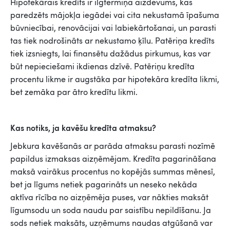
Hipotekārais kredīts ir ilgtermiņa aizdevums, kas
paredzēts mājokļa iegādei vai cita nekustamā īpašuma
būvniecībai, renovācijai vai labiekārtošanai, un parasti
tas tiek nodrošināts ar nekustamo ķīlu. Patēriņa kredīts
tiek izsniegts, lai finansētu dažādus pirkumus, kas var
būt nepieciešami ikdienas dzīvē. Patēriņu kredīta
procentu likme ir augstāka par hipotekāra kredīta likmi,
bet zemāka par ātro kredītu likmi.
Kas notiks, ja kavēšu kredīta atmaksu?
Jebkura kavēšanās ar parāda atmaksu parasti nozīmē
papildus izmaksas aizņēmējam. Kredīta pagarināšana
maksā vairākus procentus no kopējās summas mēnesī,
bet ja līgums netiek pagarināts un neseko nekāda
aktīva rīcība no aizņēmēja puses, var nākties maksāt
līgumsodu un soda naudu par saistību nepildīšanu. Ja
sods netiek maksāts, uzņēmums naudas atgūšanā var