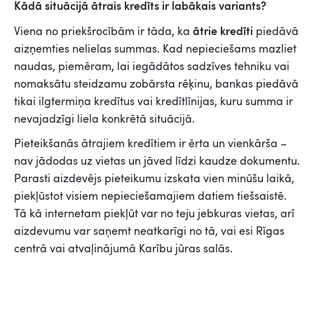
Kādā situācijā ātrais kredīts ir labākais variants?
ātrie kredīti
Viena no priekšrocībām ir tāda, ka
piedāvā
aizņemties nelielas summas. Kad nepieciešams mazliet
naudas, piemēram, lai iegādātos sadzīves tehniku vai
nomaksātu steidzamu zobārsta rēķinu, bankas piedāvā
tikai ilgtermiņa kredītus vai kredītlīnijas, kuru summa ir
nevajadzīgi liela konkrētā situācijā.
Pieteikšanās ātrajiem kredītiem ir ērta un vienkārša –
nav jādodas uz vietas un jāved līdzi kaudze dokumentu.
Parasti aizdevējs pieteikumu izskata vien minūšu laikā,
piekļūstot visiem nepieciešamajiem datiem tiešsaistē.
Tā kā internetam piekļūt var no teju jebkuras vietas, arī
aizdevumu var saņemt neatkarīgi no tā, vai esi Rīgas
centrā vai atvaļinājumā Karību jūras salās.