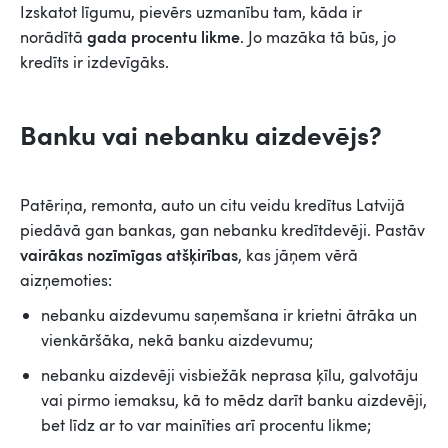
Izskatot līgumu, pievērs uzmanību tam, kāda ir
gada procentu likme
norādītā
. Jo mazāka tā būs, jo
kredīts ir izdevīgāks.
Banku vai nebanku aizdevējs?
Patēriņa, remonta, auto un citu veidu kredītus Latvijā
piedāvā gan bankas, gan nebanku kredītdevēji. Pastāv
vairākas nozīmīgas atšķirības
, kas jāņem vērā
aizņemoties:
nebanku aizdevumu saņemšana ir krietni ātrāka un
vienkāršāka, nekā banku aizdevumu;
nebanku aizdevēji visbiežāk neprasa ķīlu, galvotāju
vai pirmo iemaksu, kā to mēdz darīt banku aizdevēji,
bet līdz ar to var mainīties arī procentu likme;