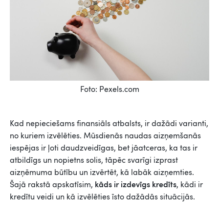
Foto: Pexels.com
Kad nepieciešams finansiāls atbalsts, ir dažādi varianti,
no kuriem izvēlēties. Mūsdienās naudas aizņemšanās
iespējas ir ļoti daudzveidīgas, bet jāatceras, ka tas ir
atbildīgs un nopietns solis, tāpēc svarīgi izprast
aizņēmuma būtību un izvērtēt, kā labāk aizņemties.
kāds ir izdevīgs kredīts
Šajā rakstā apskatīsim,
, kādi ir
kredītu veidi un kā izvēlēties īsto dažādās situācijās.