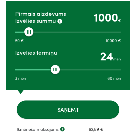
1000
Pirmais aizdevums
Izvēlies summu
€
50
€
10000
€
24
Izvēlies termiņu
mēn
3
mēn
60
mēn
SAŅEMT
Ikmēneša maksājums
62,59
€