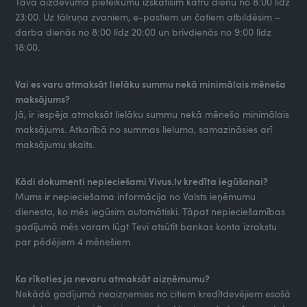
Tava aizdevuma pieteikumu izskatīsim katru dienu no 8:00 līdz
23:00. Uz tālruņa zvaniem, e-pastiem un čatiem atbildēsim –
darba dienās no 8:00 līdz 20:00 un brīvdienās no 9:00 līdz
18:00.
Vai es varu atmaksāt lielāku summu nekā minimālais mēneša
maksājums?
Jā, ir iespēja atmaksāt lielāku summu nekā mēneša minimālais
maksājums. Atkarībā no summas lieluma, samazināsies arī
maksājumu skaits.
Kādi dokumenti nepieciešami Vivus.lv kredīta iegūšanai?
Mums ir nepieciešama informācija no Valsts ieņēmumu
dienesta, ko mēs iegūsim automātiski. Tāpat nepieciešamības
gadījumā mēs varam lūgt Tevi atsūtīt bankas konta izrakstu
par pēdējiem 4 mēnešiem.
Ka rīkoties ja nevaru atmaksāt aizņēmumu?
Nekādā gadījumā neaizņemies no citiem kredītdevējiem esošā