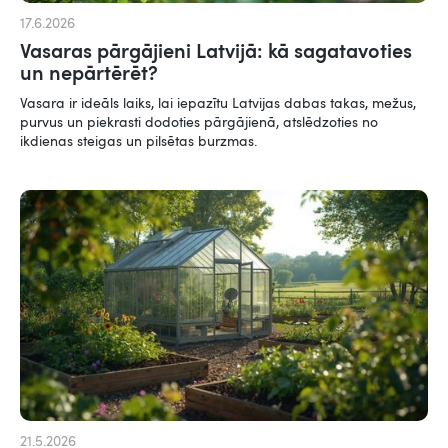
17.6.2026
Vasaras pārgājieni Latvijā: kā sagatavoties
un nepārtērēt?
Vasara ir ideāls laiks, lai iepazītu Latvijas dabas takas, mežus,
purvus un piekrasti dodoties pārgājienā, atslēdzoties no
ikdienas steigas un pilsētas burzmas.
21.5.2026