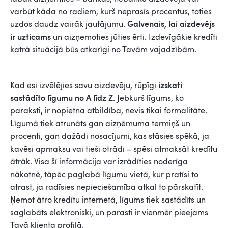
varbūt kāda no radiem, kurš neprasīs procentus, toties
Galvenais, lai aizdevējs
uzdos daudz vairāk jautājumu.
ir uzticams
un aizņemoties jūties ērti. Izdevīgākie kredīti
katrā situācijā būs atkarīgi no Tavām vajadzībām.
izskati
Kad esi izvēlējies savu aizdevēju, rūpīgi
sastādīto līgumu no A līdz Z
. Jebkurš līgums, ko
paraksti, ir nopietna atbildība, nevis tikai formalitāte.
Līgumā tiek atrunāts gan aizņēmuma termiņš un
procenti, gan dažādi nosacījumi, kas stāsies spēkā, ja
kavēsi apmaksu vai tieši otrādi – spēsi atmaksāt kredītu
ātrāk. Visa šī informācija var izrādīties noderīga
nākotnē, tāpēc paglabā līgumu vietā, kur pratīsi to
atrast, ja radīsies nepieciešamība atkal to pārskatīt.
Ņemot ātro kredītu internetā, līgums tiek sastādīts un
saglabāts elektroniski, un parasti ir vienmēr pieejams
Tavā klienta profilā.