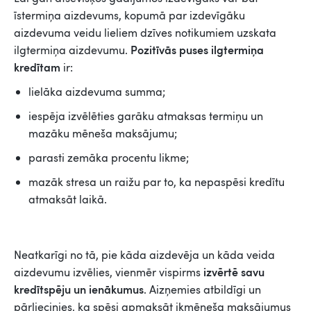
īstermiņa aizdevums, kopumā par izdevīgāku
aizdevuma veidu lieliem dzīves notikumiem uzskata
Pozitīvās puses ilgtermiņa
ilgtermiņa aizdevumu.
kredītam
ir:
lielāka aizdevuma summa;
iespēja izvēlēties garāku atmaksas termiņu un
mazāku mēneša maksājumu;
parasti zemāka procentu likme;
mazāk stresa un raižu par to, ka nepaspēsi kredītu
atmaksāt laikā.
Neatkarīgi no tā, pie kāda aizdevēja un kāda veida
izvērtē savu
aizdevumu izvēlies, vienmēr
vispirms
kredītspēju un ienākumus
. Aizņemies atbildīgi un
pārliecinies, ka spēsi apmaksāt ikmēneša maksājumus