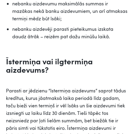
nebanku aizdevumu maksimālās summas ir
mazākas nekā banku aizdevumiem, un arī atmaksas
termiņi mēdz būt īsāki;
nebanku aizdevēji parasti pieteikumus izskata
daudz ātrāk – reizēm pat dažu minūšu laikā.
Īstermiņa vai ilgtermiņa
aizdevums?
Parasti ar jēdzienu “īstermiņa aizdevums” saprot tādus
kredītus, kurus jāatmaksā laika periodā līdz gadam,
taču bieži vien termiņš ir vēl īsāks un šie aizdevumi tiek
izsniegti uz laiku līdz 30 dienām. Tieši tāpēc tos
neizsniedz par ļoti lielām summām, bet biežāk tie ir
pāris simti vai tūkstotis eiro. Īstermiņa aizdevumi ir