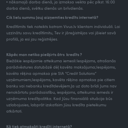
• nākamajā darba dienā, ja izmaksa veikta pēc plkst. 16:00
darba dienā, svētku dienās un brīvdienās.
Cik lielu summu ļauj aizņemties kredīts internetā?
Kredītlimits tiek noteikts katram Vivus.lv klientam individuāli. Lai
uzzinātu savu kredītlimitu, Tev ir jāreģistrējas vai jāieiet savā
profilā, ja esi jau reģistrējies.
Kāpēc man netika piešķirts ātrs kredīts ?
Biežākie iespējamie atteikuma iemesli:Iespējams, atrašanās
parādvēstures datubāzē dēļ kavēta maksājuma;Iespējams,
kavēta rēķina apmaksa pie SIA “Credit Solutions”
uzņēmumiem;Iespējams, kavēta rēķina apmaksa pie citiem
banku vai nebanku kredītdevējiem.Ja uz doto brīdi Jums nav
nenokārtotu parādsaistību, iespējams, atteikuma iemesls ir
uzņēmuma kredītpolitika. Kad Jūsu finansiālā situācija būs
uzlabojusies, labprāt izskatīsim Jūsu kredīta pieteikumu
atkārtoti.
Kā tiek atmaksāti kredīti internetā?