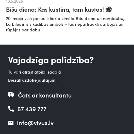
18.5.2026
Bišu diena: Kas kustina, tam kustas! 🐝
20. maijā visā pasaulē tiek atzīmēta Bišu diena un nav šaubu,
ka bites ir īsts kustības simbols – tās nepārtraukti darbojas un
rūpējas par dabu .
Vajadzīga palīdzība?
Tu vari atrast atbildi sadaļā
Biežāk uzdotie jautājumi
Čats ar konsultantu
67 439 777
info@vivus.lv