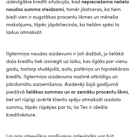
nepieciešama neliela
izdevīgākie kredīti situācijās, kad
naudas summa steidzami
, tomēr jāatceras, ka tiem
bieži vien ir augstākas procentu likmes un mēneša
maksājums, tāpēc jāpārliecinās, ka tiešām spēsi to
laikus atmaksāt.
Ilgtermiņa naudas aizdevumi ir ļoti dažādi, jo lielākā
daļa kredītu tiek izsniegti uz laiku, kas ilgāks par vienu
gadu, tostarp studējošā, auto, patēriņa un hipotekārais
kredīts. Ilgtermiņa aizdevums nozīmē atbildīgu un
pārdomātu aizņemšanos. Aizdevēji šajā gadījumā
lielākas summas un ar zemāku procentu likmi
piedāvā
,
bet arī rūpīgi izvērtē klientu spēju atmaksāt aizdoto
summu, tāpēc rūpējies par to, lai Tev ir ideāla
kredītvēsture.
Lai gan atsevišķos gadījumos izdevīgāks var būt