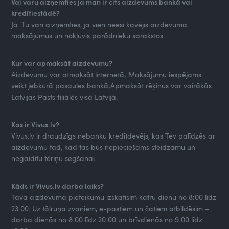
Vai varu aizņemties ja man ir cits aizdevums bankā vai
kredītiestādē?
Jā. Tu vari aizņemties, ja vien neesi kavējis aizdevuma
maksājumus un nokļuvis parādnieku sarakstos.
Kur var apmaksāt aizdevumu?
Aizdevumu var atmaksāt internetā; Maksājumu iespējams
veikt jebkurā pasaules bankā;Apmaksāt rēķinus var vairākās
Latvijas Pasts filiālēs visā Latvijā.
Kas ir Vivus.lv?
Vivus.lv ir draudzīgs nebanku kredītdevējs, kas Tev palīdzēs ar
aizdevumu tad, kad tas būs nepieciešams steidzamu un
negaidītu tēriņu segšanai.
Kāds ir Vivus.lv darba laiks?
Tava aizdevuma pieteikumu izskatīsim katru dienu no 8:00 līdz
23:00. Uz tālruņa zvaniem, e-pastiem un čatiem atbildēsim –
darba dienās no 8:00 līdz 20:00 un brīvdienās no 9:00 līdz