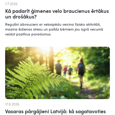
7.7.2026
Kā padarīt ģimenes velo braucienus ērtākus
un drošākus?
Regulāri izbraucieni ar velosipēdu veicina fizisko aktivitāti,
mazina ikdienas stresu un palīdz bērniem jau agrā vecumā
veidot pozitīvus paradumus.
17.6.2026
Vasaras pārgājieni Latvijā: kā sagatavoties