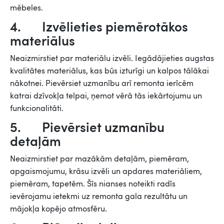
mēbeles.
4. Izvēlieties piemērotākos
materiālus
Neaizmirstiet par materiālu izvēli. Iegādājieties augstas
kvalitātes materiālus, kas būs izturīgi un kalpos tālākai
nākotnei. Pievērsiet uzmanību arī remonta ierīcēm
katrai dzīvokļa telpai, ņemot vērā tās iekārtojumu un
funkcionalitāti.
5. Pievērsiet uzmanību
detaļām
Neaizmirstiet par mazākām detaļām, piemēram,
apgaismojumu, krāsu izvēli un apdares materiāliem,
piemēram, tapetēm. Šīs nianses noteikti radīs
ievērojamu ietekmi uz remonta gala rezultātu un
mājokļa kopējo atmosfēru.