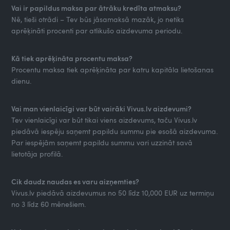
Vai ir papildus maksa par ātrāku kredīta atmaksu?
Nē, tieši otrādi – Tev būs jāsamaksā mazāk, jo netiks
aprēķināti procenti par atlikušo aizdevuma periodu.
Kā tiek aprēķināta procentu maksa?
Procentu maksa tiek aprēķināta par katru kapitāla lietošanas
dienu.
Vai man vienlaicīgi var būt vairāki Vivus.lv aizdevumi?
Tev vienlaicīgi var būt tikai viens aizdevums, taču Vivus.lv
piedāvā iespēju saņemt papildu summu pie esošā aizdevuma.
Par iespējām saņemt papildu summu vari uzzināt savā
lietotāja profilā.
Cik daudz naudas es varu aizņemties?
Vivus.lv piedāvā aizdevumus no 50 līdz 10,000 EUR uz termiņu
no 3 līdz 60 mēnešiem.