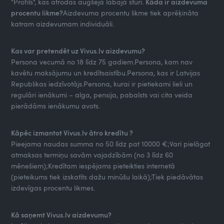
"Profils", kas atrodas augšējā labajā stūrī.
Kāda ir aizdevuma
procentu likme?
Aizdevuma procentu likme tiek aprēķināta
katram aizdevumam individuāli.
Kas var pretendēt uz Vivus.lv aizdevumu?
Persona vecumā no 18 līdz 75 gadiem.Persona, kam nav
kavētu maksājumu un kredītsaistību.Persona, kas ir Latvijas
Republikas iedzīvotājs.Persona, kurai ir pietiekami lieli un
regulāri ienākumi – alga, pensija, pabalsts vai cita veida
pierādāms ienākumu avots.
Kāpēc izmantot Vivus.lv ātro kredītu ?
Pieejama naudas summa no 50 līdz pat 10000 €;Vari pielāgot
atmaksas termiņu savām vajadzībām (no 3 līdz 60
mēnešiem);Kredītam iespējams pieteikties internetā
(pieteikums tiek izskatīts dažu minūšu laikā);Tiek piedāvātas
izdevīgas procentu likmes.
Kā saņemt Vivus.lv aizdevumu?