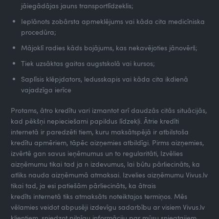
jāiegādājas jauns transportlīdzeklis;
Ieplānots zobārsta apmeklējums vai kāda cita medicīniska
procedūra;
Mājoklī radies kāds bojājums, kas nekavējoties jānovērš;
Tiek uzsāktas gaitas augstskolā vai kursos;
Saplīsis klēpjdators, ledusskapis vai kāda cita ikdienā
vajadzīga ierīce
Protams, ātro kredītu vari izmantot arī daudzās citās situācijās,
kad pēkšņi nepieciešami papildus līdzekļi. Ātrie kredīti
internetā ir paredzēti tiem, kuru maksātspējā ir atbilstoša
kredītu apmēriem, tāpēc aizņemies atbildīgi. Pirms aizņemies,
izvērtē gan savus ieņēmumus un to regularitāti, Izvēlies
aizņēmumu tikai tad ja n izdevumus, lai būtu pārliecināts, ka
atliks nauda aizņēmumā atmaksai. Izvelies aizņēmumu Vivus.lv
tikai tad, ja esi patiešām pārliecināts, ka ātrais
kredīts internetā tiks atmaksāts noteiktajos termiņos. Mēs
vēlamies veidot abpusēji izdevīgu sadarbību ar visiem Vivus.lv
klientiem, sniedzot pilnīgu informāciju par mūsu sniegtajiem