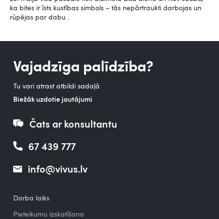
ka bites ir īsts kustības simbols – tās nepārtraukti darbojas un
rūpējas par dabu .
Vajadzīga palīdzība?
Tu vari atrast atbildi sadaļā
Biežāk uzdotie jautājumi
Čats ar konsultantu
67 439 777
info@vivus.lv
Darba laiks
Pieteikumu izskatīšana