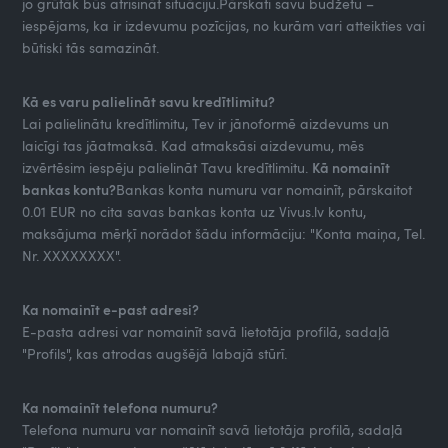
jo grūtāk būs atrisināt situāciju.Pārskati savu budžetu –
iespējams, ka ir izdevumu pozīcijas, no kurām vari atteikties vai
būtiski tās samazināt.
Kā es varu palielināt savu kredītlimitu?
Lai palielinātu kredītlimitu, Tev ir jānoformē aizdevums un
laicīgi tas jāatmaksā. Kad atmaksāsi aizdevumu, mēs
izvērtēsim iespēju palielināt Tavu kredītlimitu.
Kā nomainīt
bankas kontu?
Bankas konta numuru var nomainīt, pārskaitot
0.01 EUR no cita savas bankas konta uz Vivus.lv kontu,
maksājuma mērķī norādot šādu informāciju: "Konta maiņa, Tel.
Nr. XXXXXXXX".
Ka nomainīt e-past adresi?
E-pasta adresi var nomainīt savā lietotāja profilā, sadaļā
"Profils", kas atrodas augšējā labajā stūrī.
Ka nomainīt telefona numuru?
Telefona numuru var nomainīt savā lietotāja profilā, sadaļā