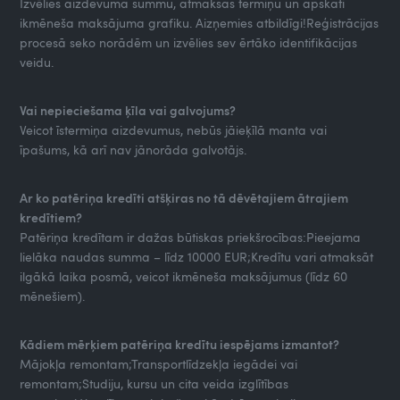
Izvēlies aizdevuma summu, atmaksas termiņu un apskati
ikmēneša maksājuma grafiku. Aizņemies atbildīgi!Reģistrācijas
procesā seko norādēm un izvēlies sev ērtāko identifikācijas
veidu.
Vai nepieciešama ķīla vai galvojums?
Veicot īstermiņa aizdevumus, nebūs jāieķīlā manta vai
īpašums, kā arī nav jānorāda galvotājs.
Ar ko patēriņa kredīti atšķiras no tā dēvētajiem ātrajiem
kredītiem?
Patēriņa kredītam ir dažas būtiskas priekšrocības:Pieejama
lielāka naudas summa – līdz 10000 EUR;Kredītu vari atmaksāt
ilgākā laika posmā, veicot ikmēneša maksājumus (līdz 60
mēnešiem).
Kādiem mērķiem patēriņa kredītu iespējams izmantot?
Mājokļa remontam;Transportlīdzekļa iegādei vai
remontam;Studiju, kursu un cita veida izglītības