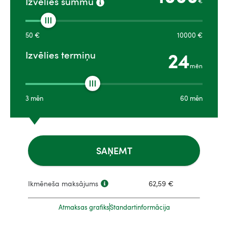
Izvēlies summu
€
50
€
10000
€
24
Izvēlies termiņu
mēn
3
mēn
60
mēn
SAŅEMT
Ikmēneša maksājums
62,59
€
Atmaksas grafiks
Standartinformācija