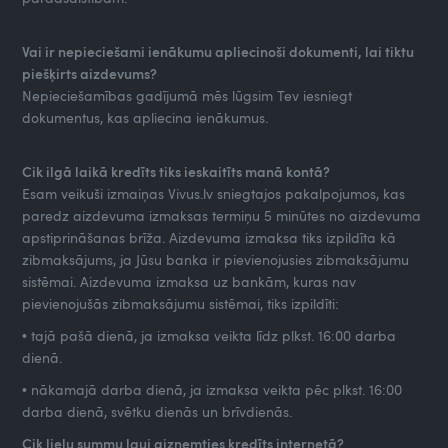
Vai ir nepieciešami ienākumu apliecinoši dokumenti, lai tiktu
piešķirts aizdevums?
Nepieciešamības gadījumā mēs lūgsim Tev iesniegt
dokumentus, kas apliecina ienākumus.
Cik ilgā laikā kredīts tiks ieskaitīts manā kontā?
Esam veikuši izmaiņas Vivus.lv sniegtajos pakalpojumos, kas
paredz aizdevuma izmaksas termiņu 5 minūtes no aizdevuma
apstiprināšanas brīža. Aizdevuma izmaksa tiks izpildīta kā
zibmaksājums, ja Jūsu banka ir pievienojusies zibmaksājumu
sistēmai. Aizdevuma izmaksa uz bankām, kuras nav
pievienojušās zibmaksājumu sistēmai, tiks izpildīti:
• tajā pašā dienā, ja izmaksa veikta līdz plkst. 16:00 darba
dienā.
• nākamajā darba dienā, ja izmaksa veikta pēc plkst. 16:00
darba dienā, svētku dienās un brīvdienās.
Cik lielu summu ļauj aizņemties kredīts internetā?