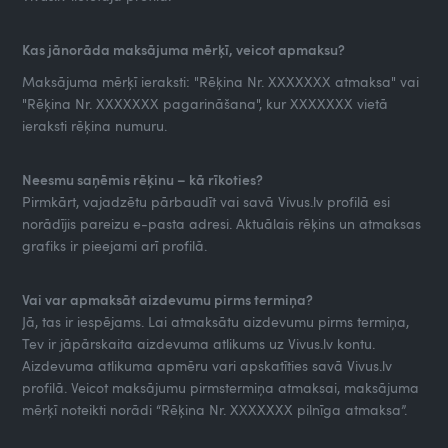
Kas jānorāda maksājuma mērķī, veicot apmaksu?
Maksājuma mērķī ieraksti: "Rēķina Nr. XXXXXXX atmaksa" vai
"Rēķina Nr. XXXXXXX pagarināšana", kur XXXXXXX vietā
ieraksti rēķina numuru.
Neesmu saņēmis rēķinu – kā rīkoties?
Pirmkārt, vajadzētu pārbaudīt vai savā Vivus.lv profilā esi
norādījis pareizu e-pasta adresi. Aktuālais rēķins un atmaksas
grafiks ir pieejami arī profilā.
Vai var apmaksāt aizdevumu pirms termiņa?
Jā, tas ir iespējams. Lai atmaksātu aizdevumu pirms termiņa,
Tev ir jāpārskaita aizdevuma atlikums uz Vivus.lv kontu.
Aizdevuma atlikuma apmēru vari apskatīties savā Vivus.lv
profilā. Veicot maksājumu pirmstermiņa atmaksai, maksājuma
mērķī noteikti norādi “Rēķina Nr. XXXXXXX pilnīga atmaksa”.