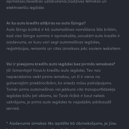
apmaksai;Veselības uzlabošanai;Sadzīves tehnikas un
elektroierīču iegādei.
Ar ko auto kredīts atšķiras no auto līzinga?
Auto līzings būtībā ir kā automašīnas nomāšana līdz brīdim,
kad visa līzinga summa ir apmaksāta, savukārt auto kredīts ir
aizdevums, ar kuru vari segt automašīnas iegādes,
reģistrācijas, remonta un citas izmaksas pēc saviem ieskatiem.
Vai ir pieejams kredīts auto iegādei bez pirmās iemaksas?
Jā! Izmantojot Vivus.lv kredītu auto iegādei, Tev nav
nepieciešams veikt pirmo iemaksu, un šī ir viena no
galvenajām priekšrocībām, ko sniedz mūsu pakalpojums.
Tomēr pirms automašīnas vai jebkura cita transportlīdzekļa
iegādes būtu ļoti vēlams, lai Tavā rīcībā ir kaut neliels
uzkrājums, jo pirms auto iegādes to vajadzētu pārbaudīt
servisā.
* Aizdevuma izmaksa tiks izpildīta kā zibmaksājums, ja Jūsu