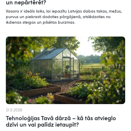
un nepārtērēt?
Vasara ir ideāls laiks, lai iepazītu Latvijas dabas takas, mežus,
purvus un piekrasti dodoties pārgājienā, atslēdzoties no
ikdienas steigas un pilsētas burzmas.
21.5.2026
Tehnoloģijas Tavā dārzā – kā tās atvieglo
dzīvi un vai palīdz ietaupīt?