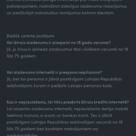
pakalpojumiem, nodrošinot izdevīgus aizdevuma nosacījumus
un piedāvājot individuālus risinājumus katram klientam.
Biežāk uzdotie jautājumi
Vai ātrais aizdevums ir pieejami no 18 gadu vecuma?
Jā, jo Vivus.lv izsniedz aizdevumus tikai cilvēkiem vecumā no 18
līdz 75 gadiem.
Vai aizdevums internetā ir pieejams nepilsonim?
Jā, bet šai personai ir jābūt pastāvīgam Latvijas Republikas
iedzīvotājam, kuram ir piešķirts Latvijas personas kods.
Kas ir nepieciešams, lai tiktu piesķirts ātrais kredīts internetā?
Lai saņemtu aizdevumu internetā, nepieciešams derīgs mobilā
telefona numurs, e-pasts un bankas konts. Tev ir jābūt
pastāvīgam Latvijas Republikas iedzīvotājam vecumā no 18
līdz 75 gadiem bez kavētiem maksājumiem vai
parādsaistībām.