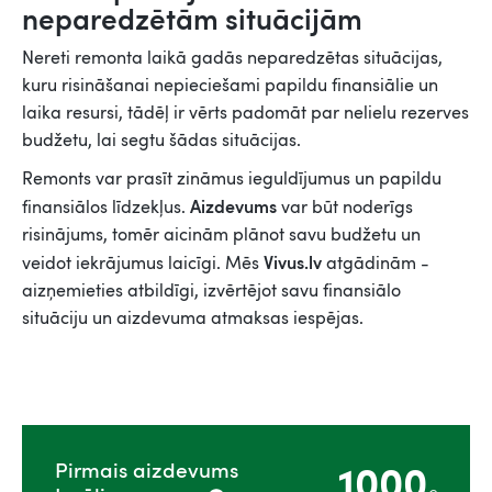
neparedzētām situācijām
Nereti remonta laikā gadās neparedzētas situācijas,
kuru risināšanai nepieciešami papildu finansiālie un
laika resursi, tādēļ ir vērts padomāt par nelielu rezerves
budžetu, lai segtu šādas situācijas.
Remonts var prasīt zināmus ieguldījumus un papildu
Aizdevums
finansiālos līdzekļus.
var būt noderīgs
risinājums, tomēr aicinām plānot savu budžetu un
Vivus.lv
veidot iekrājumus laicīgi.
Mēs
atgādinām -
aizņemieties atbildīgi, izvērtējot savu finansiālo
situāciju un aizdevuma atmaksas iespējas.
1000
Pirmais aizdevums