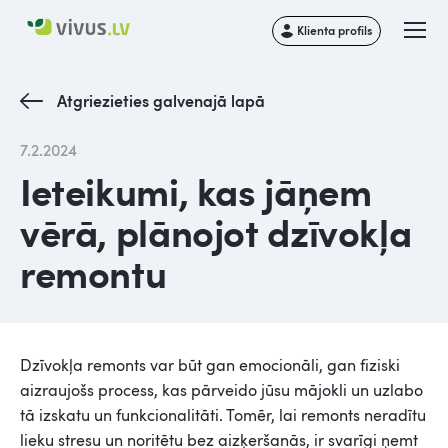
Klienta profils
Atgriezieties galvenajā lapā
7.2.2024
Ieteikumi, kas jāņem
vērā, plānojot dzīvokļa
remontu
Dzīvokļa remonts var būt gan emocionāli, gan fiziski
aizraujošs process, kas pārveido jūsu mājokli un uzlabo
tā izskatu un funkcionalitāti. Tomēr, lai remonts neradītu
lieku stresu un noritētu bez aizķeršanās, ir svarīgi ņemt