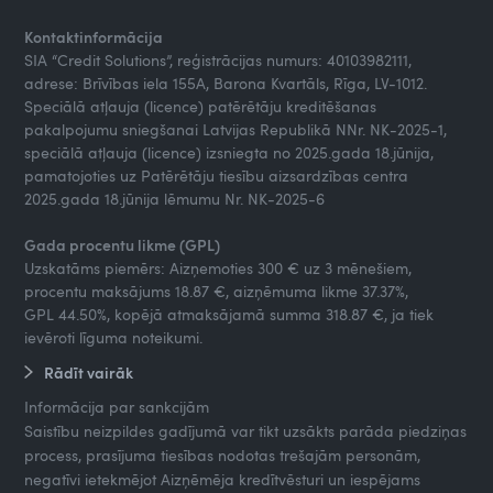
Kontaktinformācija
SIA “Credit Solutions”, reģistrācijas numurs: 40103982111,
adrese: Brīvības iela 155A, Barona Kvartāls, Rīga, LV-1012.
Speciālā atļauja (licence) patērētāju kreditēšanas
pakalpojumu sniegšanai Latvijas Republikā NNr. NK-2025-1,
speciālā atļauja (licence) izsniegta no 2025.gada 18.jūnija,
pamatojoties uz Patērētāju tiesību aizsardzības centra
2025.gada 18.jūnija lēmumu Nr. NK-2025-6
Gada procentu likme (GPL)
Uzskatāms piemērs: Aizņemoties 300 € uz 3 mēnešiem,
procentu maksājums 18.87 €, aizņēmuma likme 37.37%,
GPL 44.50%, kopējā atmaksājamā summa 318.87 €, ja tiek
ievēroti līguma noteikumi.
Rādīt vairāk
Informācija par sankcijām
Saistību neizpildes gadījumā var tikt uzsākts parāda piedziņas
process, prasījuma tiesības nodotas trešajām personām,
negatīvi ietekmējot Aizņēmēja kredītvēsturi un iespējams