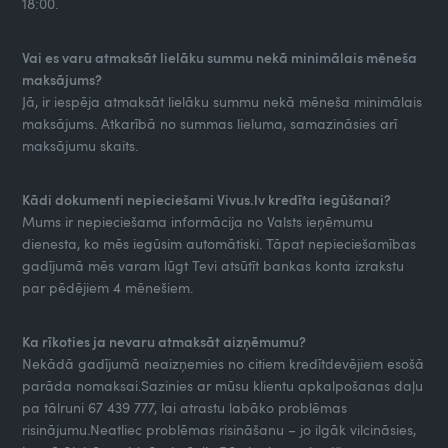
18:00.
Vai es varu atmaksāt lielāku summu nekā minimālais mēneša
maksājums?
Jā, ir iespēja atmaksāt lielāku summu nekā mēneša minimālais
maksājums. Atkarībā no summas lieluma, samazināsies arī
maksājumu skaits.
Kādi dokumenti nepieciešami Vivus.lv kredīta iegūšanai?
Mums ir nepieciešama informācija no Valsts ieņēmumu
dienesta, ko mēs iegūsim automātiski. Tāpat nepieciešamības
gadījumā mēs varam lūgt Tevi atsūtīt bankas konta izrakstu
par pēdējiem 4 mēnešiem.
Ka rīkoties ja nevaru atmaksāt aizņēmumu?
Nekādā gadījumā neaizņemies no citiem kredītdevējiem esošā
parāda nomaksai.Sazinies ar mūsu klientu apkalpošanas daļu
pa tālruni 67 439 777, lai atrastu labāko problēmas
risinājumu.Neatliec problēmas risināšanu – jo ilgāk vilcināsies,