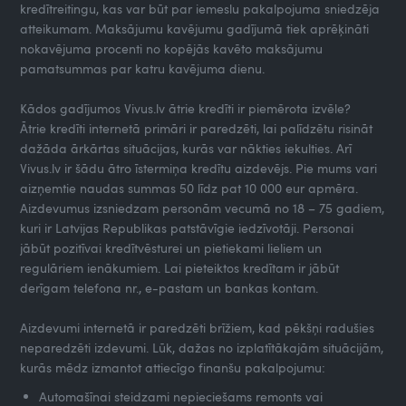
kredītreitingu, kas var būt par iemeslu pakalpojuma sniedzēja
atteikumam. Maksājumu kavējumu gadījumā tiek aprēķināti
nokavējuma procenti no kopējās kavēto maksājumu
pamatsummas par katru kavējuma dienu.
Kādos gadījumos Vivus.lv ātrie kredīti ir piemērota izvēle?
Ātrie kredīti internetā primāri ir paredzēti, lai palīdzētu risināt
dažāda ārkārtas situācijas, kurās var nākties iekulties. Arī
Vivus.lv ir šādu ātro īstermiņa kredītu aizdevējs. Pie mums vari
aizņemtie naudas summas 50 līdz pat 10 000 eur apmēra.
Aizdevumus izsniedzam personām vecumā no 18 – 75 gadiem,
kuri ir Latvijas Republikas patstāvīgie iedzīvotāji. Personai
jābūt pozitīvai kredītvēsturei un pietiekami lieliem un
regulāriem ienākumiem. Lai pieteiktos kredītam ir jābūt
derīgam telefona nr., e-pastam un bankas kontam.
Aizdevumi internetā ir paredzēti brīžiem, kad pēkšņi radušies
neparedzēti izdevumi. Lūk, dažas no izplatītākajām situācijām,
kurās mēdz izmantot attiecīgo finanšu pakalpojumu:
Automašīnai steidzami nepieciešams remonts vai