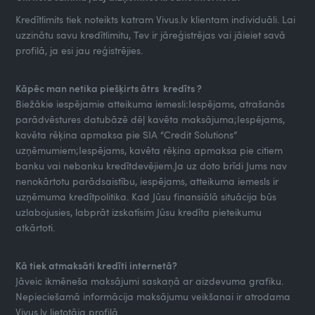
Kredītlimits tiek noteikts katram Vivus.lv klientam individuāli. Lai
uzzinātu savu kredītlimitu, Tev ir jāreģistrējas vai jāieiet savā
profilā, ja esi jau reģistrējies.
Kāpēc man netika piešķirts ātrs kredīts ?
Biežākie iespējamie atteikuma iemesli:Iespējams, atrašanās
parādvēstures datubāzē dēļ kavēta maksājuma;Iespējams,
kavēta rēķina apmaksa pie SIA “Credit Solutions”
uzņēmumiem;Iespējams, kavēta rēķina apmaksa pie citiem
banku vai nebanku kredītdevējiem.Ja uz doto brīdi Jums nav
nenokārtotu parādsaistību, iespējams, atteikuma iemesls ir
uzņēmuma kredītpolitika. Kad Jūsu finansiālā situācija būs
uzlabojusies, labprāt izskatīsim Jūsu kredīta pieteikumu
atkārtoti.
Kā tiek atmaksāti kredīti internetā?
Jāveic ikmēneša maksājumi saskaņā ar aizdevuma grafiku.
Nepieciešamā informācija maksājumu veikšanai ir atrodama
Vivus.lv lietotāja profilā.