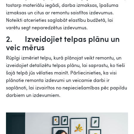
tostarp materiālu iegādi, darba izmaksas, īpašuma
izmaksas un citus ar remontu saistītos izdevumus.
Noteikti atcerieties saglabāt elastību budžetā, lai
varētu segt neparedzētus izdevumus.
2. Izveidojiet telpas plānu un
veic mērus
Rūpīgi izmēriet telpu, kurā plānojat veikt remontu, un
izveidojiet detalizētu telpas plānu, lai saprastu, ko tieši
šajā telpā jūs vēlaties mainīt. Pārliecinieties, ka visi
plānotie remonta izdevumi un veicamie darbi ir
saplānoti, lai izvairītos no nepieciešamības pēc papildu
darbiem un izdevumiem.