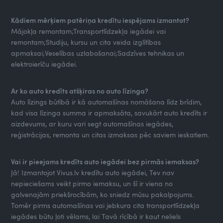
Kādiem mērķiem patēriņa kredītu iespējams izmantot?
Mājokļa remontam;Transportlīdzekļa iegādei vai
remontam;Studiju, kursu un cita veida izglītības
apmaksai;Veselības uzlabošanai;Sadzīves tehnikas un
elektroierīču iegādei.
Ar ko auto kredīts atšķiras no auto līzinga?
Auto līzings būtībā ir kā automašīnas nomāšana līdz brīdim,
kad visa līzinga summa ir apmaksāta, savukārt auto kredīts ir
aizdevums, ar kuru vari segt automašīnas iegādes,
reģistrācijas, remonta un citas izmaksas pēc saviem ieskatiem.
Vai ir pieejams kredīts auto iegādei bez pirmās iemaksas?
Jā! Izmantojot Vivus.lv kredītu auto iegādei, Tev nav
nepieciešams veikt pirmo iemaksu, un šī ir viena no
galvenajām priekšrocībām, ko sniedz mūsu pakalpojums.
Tomēr pirms automašīnas vai jebkura cita transportlīdzekļa
iegādes būtu ļoti vēlams, lai Tavā rīcībā ir kaut neliels