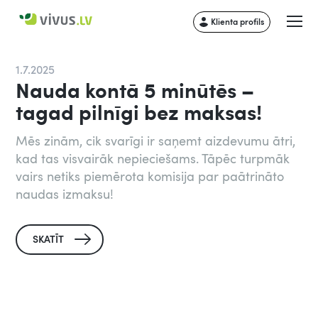
Klienta profils
1.7.2025
Nauda kontā 5 minūtēs –
tagad pilnīgi bez maksas!
Mēs zinām, cik svarīgi ir saņemt aizdevumu ātri,
kad tas visvairāk nepieciešams. Tāpēc turpmāk
vairs netiks piemērota komisija par paātrināto
naudas izmaksu!
SKATĪT