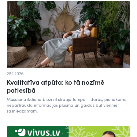
28.1.2026
Kvalitatīva atpūta: ko tā nozīmē
patiesībā
Mūsdienu ikdiena bieži rit straujā tempā – darbs, pienākumi,
nepārtraukta informācijas plūsma un gaidas būt vienmēr
sasniedzamam.