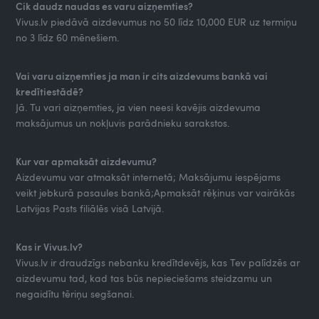
Cik daudz naudas es varu aizņemties?
Vivus.lv piedāvā aizdevumus no 50 līdz 10,000 EUR uz termiņu
no 3 līdz 60 mēnešiem.
Vai varu aizņemties ja man ir cits aizdevums bankā vai
kredītiestādē?
Jā. Tu vari aizņemties, ja vien neesi kavējis aizdevuma
maksājumus un nokļuvis parādnieku sarakstos.
Kur var apmaksāt aizdevumu?
Aizdevumu var atmaksāt internetā; Maksājumu iespējams
veikt jebkurā pasaules bankā;Apmaksāt rēķinus var vairākās
Latvijas Pasts filiālēs visā Latvijā.
Kas ir Vivus.lv?
Vivus.lv ir draudzīgs nebanku kredītdevējs, kas Tev palīdzēs ar
aizdevumu tad, kad tas būs nepieciešams steidzamu un
negaidītu tēriņu segšanai.