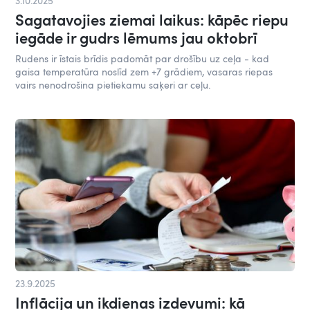
3.10.2025
Sagatavojies ziemai laikus: kāpēc riepu
iegāde ir gudrs lēmums jau oktobrī
Rudens ir īstais brīdis padomāt par drošību uz ceļa - kad
gaisa temperatūra noslīd zem +7 grādiem, vasaras riepas
vairs nenodrošina pietiekamu saķeri ar ceļu.
23.9.2025
Inflācija un ikdienas izdevumi: kā