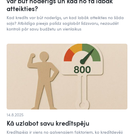
var būt noderīgs un kad no tā labāk
atteikties?
Kad kredīts var būt noderīgs, un kad labāk atteikties no šāda
soļa? Atbildīga pieeja palīdz saglabāt līdzsvaru, nezaudēt
kontroli pār savu budžetu un vienlaikus
14.8.2025
Kā uzlabot savu kredītspēju
Kredītspēja ir viens no galvenajiem faktoriem, ko kredītdevēji