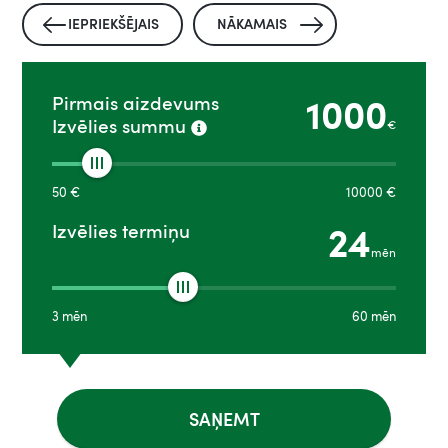
IEPRIEKŠĒJAIS
NĀKAMAIS
1000
Pirmais aizdevums
Izvēlies summu
€
50
€
10000
€
24
Izvēlies termiņu
mēn
3
mēn
60
mēn
SAŅEMT