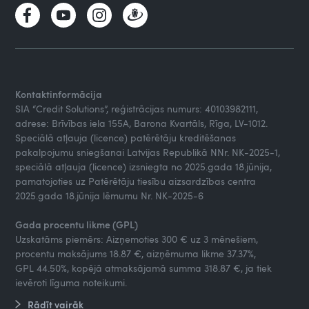
Kontaktinformācija
SIA “Credit Solutions”, reģistrācijas numurs: 40103982111,
adrese: Brīvības iela 155A, Barona Kvartāls, Rīga, LV-1012.
Speciālā atļauja (licence) patērētāju kreditēšanas
pakalpojumu sniegšanai Latvijas Republikā NNr. NK-2025-1,
speciālā atļauja (licence) izsniegta no 2025.gada 18.jūnija,
pamatojoties uz Patērētāju tiesību aizsardzības centra
2025.gada 18.jūnija lēmumu Nr. NK-2025-6
Gada procentu likme (GPL)
Uzskatāms piemērs: Aizņemoties 300 € uz 3 mēnešiem,
procentu maksājums 18.87 €, aizņēmuma likme 37.37%,
GPL 44.50%, kopējā atmaksājamā summa 318.87 €, ja tiek
ievēroti līguma noteikumi.
Rādīt vairāk