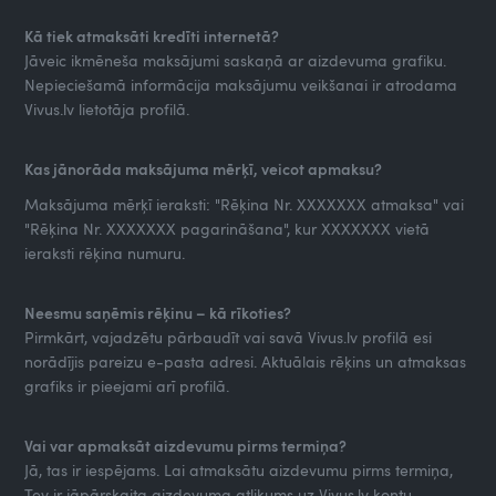
Kā tiek atmaksāti kredīti internetā?
Jāveic ikmēneša maksājumi saskaņā ar aizdevuma grafiku.
Nepieciešamā informācija maksājumu veikšanai ir atrodama
Vivus.lv lietotāja profilā.
Kas jānorāda maksājuma mērķī, veicot apmaksu?
Maksājuma mērķī ieraksti: "Rēķina Nr. XXXXXXX atmaksa" vai
"Rēķina Nr. XXXXXXX pagarināšana", kur XXXXXXX vietā
ieraksti rēķina numuru.
Neesmu saņēmis rēķinu – kā rīkoties?
Pirmkārt, vajadzētu pārbaudīt vai savā Vivus.lv profilā esi
norādījis pareizu e-pasta adresi. Aktuālais rēķins un atmaksas
grafiks ir pieejami arī profilā.
Vai var apmaksāt aizdevumu pirms termiņa?
Jā, tas ir iespējams. Lai atmaksātu aizdevumu pirms termiņa,
Tev ir jāpārskaita aizdevuma atlikums uz Vivus.lv kontu.