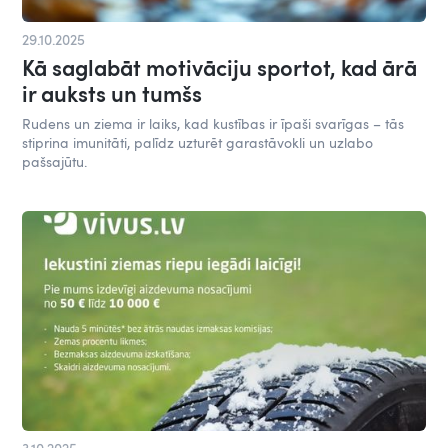
29.10.2025
Kā saglabāt motivāciju sportot, kad ārā
ir auksts un tumšs
Rudens un ziema ir laiks, kad kustības ir īpaši svarīgas – tās
stiprina imunitāti, palīdz uzturēt garastāvokli un uzlabo
pašsajūtu.