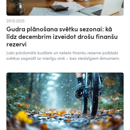
29.10.2025
Gudra plānošana svētku sezonai: kā
līdz decembrim izveidot drošu finanšu
rezervi
Labi pārdomāts budžets un neliela finanšu rezerve palīdzēs
svētkus sagaidīt ar mierīgu sirdi – bez steidzīgiem lēmumiem.