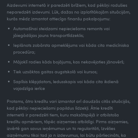
Aizdevumi internetā ir paredzēti brīžiem, kad pēkšņi radušies
neparedzēti izdevumi. Lūk, dažas no izplatītākajām situācijām,
kurās mēdz izmantot attiecīgo finanšu pakalpojumu:
Automašīnai steidzami nepieciešams remonts vai
jāiegādājas jauns transportlīdzeklis;
Ieplānots zobārsta apmeklējums vai kāda cita medicīniska
procedūra;
Mājoklī radies kāds bojājums, kas nekavējoties jānovērš;
Tiek uzsāktas gaitas augstskolā vai kursos;
Saplīsis klēpjdators, ledusskapis vai kāda cita ikdienā
vajadzīga ierīce
Protams, ātro kredītu vari izmantot arī daudzās citās situācijās,
kad pēkšņi nepieciešami papildus līdzekļi. Ātrie kredīti
internetā ir paredzēti tiem, kuru maksātspējā ir atbilstoša
kredītu apmēriem, tāpēc aizņemies atbildīgi. Pirms aizņemies,
izvērtē gan savus ieņēmumus un to regularitāti, Izvēlies
aizņēmumu tikai tad ja n izdevumus, lai būtu pārliecināts, ka