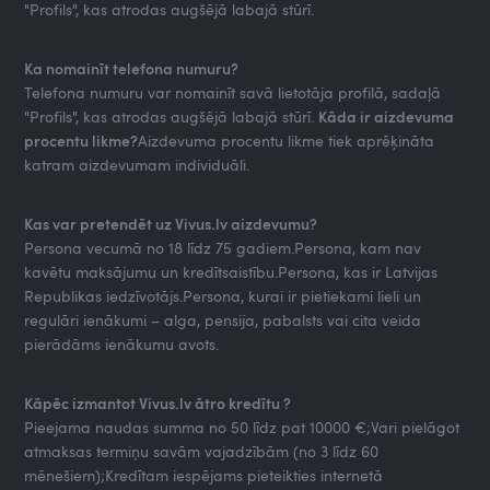
"Profils", kas atrodas augšējā labajā stūrī.
Ka nomainīt telefona numuru?
Telefona numuru var nomainīt savā lietotāja profilā, sadaļā
"Profils", kas atrodas augšējā labajā stūrī.
Kāda ir aizdevuma
procentu likme?
Aizdevuma procentu likme tiek aprēķināta
katram aizdevumam individuāli.
Kas var pretendēt uz Vivus.lv aizdevumu?
Persona vecumā no 18 līdz 75 gadiem.Persona, kam nav
kavētu maksājumu un kredītsaistību.Persona, kas ir Latvijas
Republikas iedzīvotājs.Persona, kurai ir pietiekami lieli un
regulāri ienākumi – alga, pensija, pabalsts vai cita veida
pierādāms ienākumu avots.
Kāpēc izmantot Vivus.lv ātro kredītu ?
Pieejama naudas summa no 50 līdz pat 10000 €;Vari pielāgot
atmaksas termiņu savām vajadzībām (no 3 līdz 60
mēnešiem);Kredītam iespējams pieteikties internetā