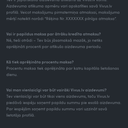
Aizdevuma atlikuma apmēru vari apskatīties savā Vivus.lv
profilā. Veicot maksājumu pirmstermiņa atmaksai, maksājuma
mērķī noteikti norādi “Rēķina Nr. XXXXXXX pilnīga atmaksa”.
Vai ir papildus maksa par ātrāku kredīta atmaksu?
Nē, tieši otrādi – Tev būs jāsamaksā mazāk, jo netiks
aprēķināti procenti par atlikušo aizdevuma periodu.
Kā tiek aprēķināta procentu maksa?
Procentu maksa tiek aprēķināta par katru kapitāla lietošanas
dienu.
Vai man vienlaicīgi var būt vairāki Vivus.lv aizdevumi?
Tev vienlaicīgi var būt tikai viens aizdevums, taču Vivus.lv
piedāvā iespēju saņemt papildu summu pie esošā aizdevuma.
Par iespējām saņemt papildu summu vari uzzināt savā
lietotāja profilā.