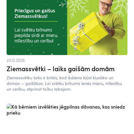
23.12.2025
Ziemassvētki – laiks gaišām domām
Ziemassvētku laiks ir brīdis, kad ikdiena kļūst klusāka un
domas — gaišākas. Lai svētku brīnums ienes mieru, mīlestību
un cerību, stiprinot ticību labajam.