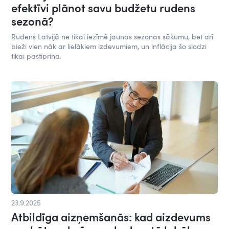
efektīvi plānot savu budžetu rudens
sezonā?
Rudens Latvijā ne tikai iezīmē jaunas sezonas sākumu, bet arī
bieži vien nāk ar lielākiem izdevumiem, un inflācija šo slodzi
tikai pastiprina.
23.9.2025
Atbildīga aizņemšanās: kad aizdevums