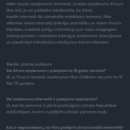
atliks nauda aizņēmumā atmaksai. Izvelies aizņēmumu Vivus.lv
tikai tad, ja esi patiešām pārliecināts, ka ātrais
kredīts internetā tiks atmaksāts noteiktajos termiņos. Mēs
vēlamies veidot abpusēji izdevīgu sadarbību ar visiem Vivus.lv
klientiem, sniedzot pilnīgu informāciju par mūsu sniegtajiem
pakalpojumiem, nodrošinot izdevīgus aizdevuma nosacījumus
un piedāvājot individuālus risinājumus katram klientam.
Biežāk uzdotie jautājumi
Vai ātrais aizdevums ir pieejami no 18 gadu vecuma?
Jā, jo Vivus.lv izsniedz aizdevumus tikai cilvēkiem vecumā no 18
līdz 75 gadiem.
Vai aizdevums internetā ir pieejams nepilsonim?
Jā, bet šai personai ir jābūt pastāvīgam Latvijas Republikas
iedzīvotājam, kuram ir piešķirts Latvijas personas kods.
Kas ir nepieciešams, lai tiktu piesķirts ātrais kredīts internetā?