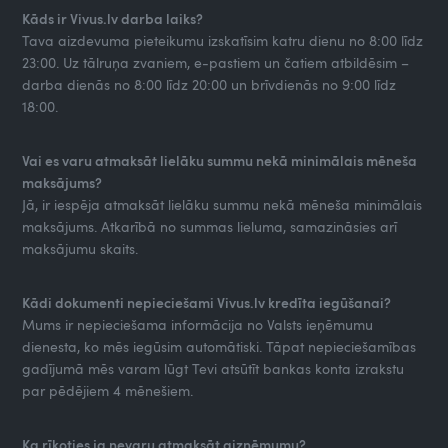
Kāds ir Vivus.lv darba laiks?
Tava aizdevuma pieteikumu izskatīsim katru dienu no 8:00 līdz
23:00. Uz tālruņa zvaniem, e-pastiem un čatiem atbildēsim –
darba dienās no 8:00 līdz 20:00 un brīvdienās no 9:00 līdz
18:00.
Vai es varu atmaksāt lielāku summu nekā minimālais mēneša
maksājums?
Jā, ir iespēja atmaksāt lielāku summu nekā mēneša minimālais
maksājums. Atkarībā no summas lieluma, samazināsies arī
maksājumu skaits.
Kādi dokumenti nepieciešami Vivus.lv kredīta iegūšanai?
Mums ir nepieciešama informācija no Valsts ieņēmumu
dienesta, ko mēs iegūsim automātiski. Tāpat nepieciešamības
gadījumā mēs varam lūgt Tevi atsūtīt bankas konta izrakstu
par pēdējiem 4 mēnešiem.
Ka rīkoties ja nevaru atmaksāt aizņēmumu?