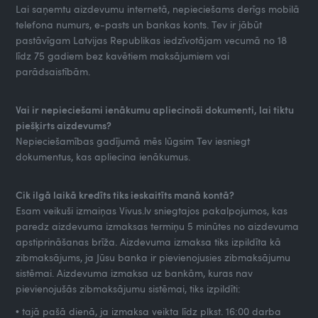
Lai saņemtu aizdevumu internetā, nepieciešams derīgs mobilā
telefona numurs, e-pasts un bankas konts. Tev ir jābūt
pastāvīgam Latvijas Republikas iedzīvotājam vecumā no 18
līdz 75 gadiem bez kavētiem maksājumiem vai
parādsaistībām.
Vai ir nepieciešami ienākumu apliecinoši dokumenti, lai tiktu
piešķirts aizdevums?
Nepieciešamības gadījumā mēs lūgsim Tev iesniegt
dokumentus, kas apliecina ienākumus.
Cik ilgā laikā kredīts tiks ieskaitīts manā kontā?
Esam veikuši izmaiņas Vivus.lv sniegtajos pakalpojumos, kas
paredz aizdevuma izmaksas termiņu 5 minūtes no aizdevuma
apstiprināšanas brīža. Aizdevuma izmaksa tiks izpildīta kā
zibmaksājums, ja Jūsu banka ir pievienojusies zibmaksājumu
sistēmai. Aizdevuma izmaksa uz bankām, kuras nav
pievienojušās zibmaksājumu sistēmai, tiks izpildīti:
• tajā pašā dienā, ja izmaksa veikta līdz plkst. 16:00 darba