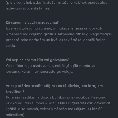
(pieteikums tiek izskatīts dažu minūšu laikā);Tiek piedāvātas
izdevīgas procentu likmes.
Kā saņemt Vivus.lv aizdevumu?
Izvēlies aizdevuma summu, atmaksas termiņu un apskati
ikmēneša maksājuma grafiku. Aizņemies atbildīgi!Reģistrācijas
procesā seko norādēm un izvēlies sev ērtāko identifikācijas
veidu.
Vai nepieciešama ķīla vai galvojums?
Veicot īstermiņa aizdevumus, nebūs jāieķīlā manta vai
īpašums, kā arī nav jānorāda galvotājs.
Ar ko patēriņa kredīti atšķiras no tā dēvētajiem ātrajiem
kredītiem?
Patēriņa kredītam ir dažas būtiskas priekšrocības:Pieejama
lielāka naudas summa – līdz 10000 EUR;Kredītu vari atmaksāt
ilgākā laika posmā, veicot ikmēneša maksājumus (līdz 60
mēnešiem).