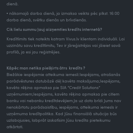
dienā.
• nākamajā darba dienā, ja izmaksa veikta pēc plkst. 16:00
darba dienā, svētku dienās un brīvdienās.
Cik lielu summu ļauj aizņemties kredīts internetā?
Kredītlimits tiek noteikts katram Vivus.lv klientam individuāli. Lai
uzzinātu savu kredītlimitu, Tev ir jāreģistrējas vai jāieiet savā
profilā, ja esi jau reģistrējies.
Kāpēc man netika piešķirts ātrs kredīts ?
Biežākie iespējamie atteikuma iemesli:Iespējams, atrašanās
parādvēstures datubāzē dēļ kavēta maksājuma;Iespējams,
kavēta rēķina apmaksa pie SIA “Credit Solutions”
uzņēmumiem;Iespējams, kavēta rēķina apmaksa pie citiem
banku vai nebanku kredītdevējiem.Ja uz doto brīdi Jums nav
nenokārtotu parādsaistību, iespējams, atteikuma iemesls ir
uzņēmuma kredītpolitika. Kad Jūsu finansiālā situācija būs
uzlabojusies, labprāt izskatīsim Jūsu kredīta pieteikumu
atkārtoti.