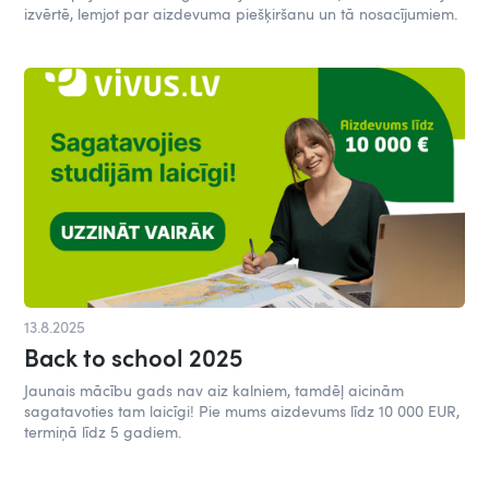
izvērtē, lemjot par aizdevuma piešķiršanu un tā nosacījumiem.
13.8.2025
Back to school 2025
Jaunais mācību gads nav aiz kalniem, tamdēļ aicinām
sagatavoties tam laicīgi! Pie mums aizdevums līdz 10 000 EUR,
termiņā līdz 5 gadiem.