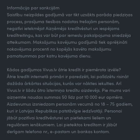
Informācija par sankcijām
Saistību neizpildes gadījumā var tikt uzsākts parāda piedziņas
process, prasījuma tiesības nodotas trešajām personām,
negatīvi ietekmējot Aizņēmēja kredītvēsturi un iespējams
kredītreitingu, kas var būt par iemeslu pakalpojuma sniedzēja
atteikumam. Maksājumu kavējumu gadījumā tiek aprēķināti
nokavējuma procenti no kopējās kavēto maksājumu
pamatsummas par katru kavējuma dienu.
Kādos gadījumos Vivus.lv ātrie kredīti ir piemērota izvēle?
Ātrie kredīti internetā primāri ir paredzēti, lai palīdzētu risināt
dažāda ārkārtas situācijas, kurās var nākties iekulties. Arī
Vivus.lv ir šādu ātro īstermiņa kredītu aizdevējs. Pie mums vari
aizņemtie naudas summas 50 līdz pat 10 000 eur apmēra.
Aizdevumus izsniedzam personām vecumā no 18 – 75 gadiem,
kuri ir Latvijas Republikas patstāvīgie iedzīvotāji. Personai
jābūt pozitīvai kredītvēsturei un pietiekami lieliem un
regulāriem ienākumiem. Lai pieteiktos kredītam ir jābūt
derīgam telefona nr., e-pastam un bankas kontam.