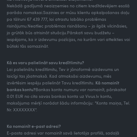
Nekādā gadījumā neaizņemies no citiem kredītdevējiem esošā
parāda nomaksai.Sazinies ar mūsu klientu apkalpošanas daļu
pa tālruni 67 439 777, lai atrastu labāko problēmas
risinājumu.Neatliec problēmas risināšanu – jo ilgāk vilcināsies,
jo grūtāk būs atrisināt situāciju.Pārskati savu budžetu –
iespējams, ka ir izdevumu pozīcijas, no kurām vari atteikties vai
būtiski tās samazināt.
Kā es varu palielināt savu kredītlimitu?
Lai palielinātu kredītlimitu, Tev ir jānoformē aizdevums un
laicīgi tas jāatmaksā. Kad atmaksāsi aizdevumu, mēs
izvērtēsim iespēju palielināt Tavu kredītlimitu.
Kā nomainīt
bankas kontu?
Bankas konta numuru var nomainīt, pārskaitot
0.01 EUR no cita savas bankas konta uz Vivus.lv kontu,
maksājuma mērķī norādot šādu informāciju: "Konta maiņa, Tel.
Nr. XXXXXXXX".
Ka nomainīt e-past adresi?
E-pasta adresi var nomainīt savā lietotāja profilā, sadaļā