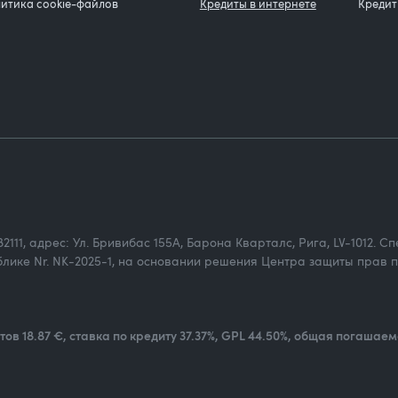
итика cookie-файлов
Кредиты в интернете
Кредит
982111, адрес: Ул. Бривибас 155А, Барона Кварталс, Рига, LV-1012.
лике Nr. NK-2025-1, на основании решения Центра защиты прав п
ов 18.87 €, ставка по кредиту 37.37%, GPL 44.50%, общая погашае