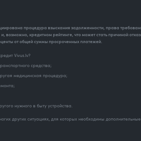
ициирована процедура взыскания задолженности, права требовани
и, возможно, кредитном рейтинге, что может стать причиной отказ
оценты от общей суммы просроченных платежей.
едит Vivus.lv?
транспортного средства;
другая медицинская процедура;
емонта;
угого нужного в быту устройства.
ногих других ситуациях, для которых необходимы дополнительные