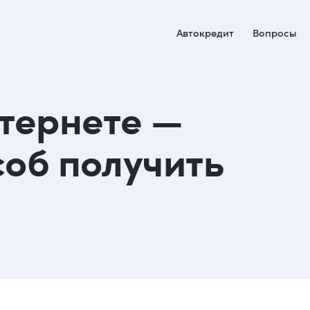
Автокредит
Вопросы
тернете —
об получить