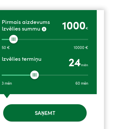
1000
Pirmais aizdevums
Izvēlies summu
€
50
€
10000
€
24
Izvēlies termiņu
mēn
3
mēn
60
mēn
SAŅEMT