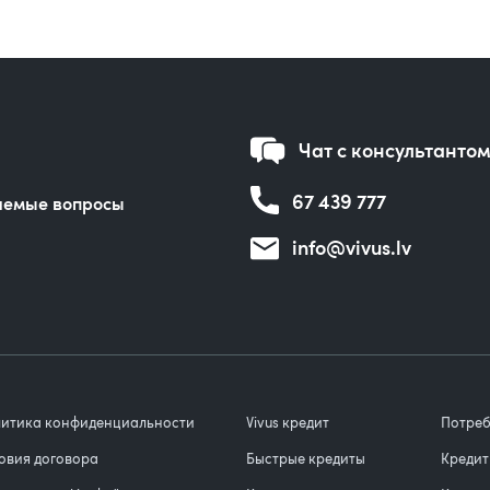
Чат с консультанто
67 439 777
аемые вопросы
info@vivus.lv
итика конфиденциальности
Vivus кредит
Потреб
овия договора
Быстрые кредиты
Кредит