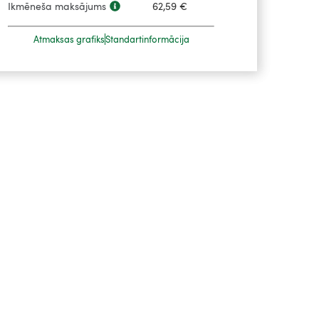
Ikmēneša maksājums
62,59
€
Atmaksas grafiks
Standartinformācija