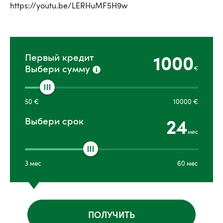
https://youtu.be/LERHuMF5H9w
1000
Первый кредит
Выбери сумму
€
50
€
10000
€
24
Выбери срок
мес
3
мес
60
мес
ПОЛУЧИТЬ