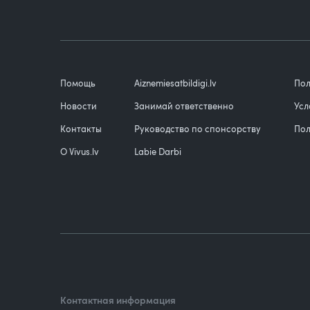
Помощь
Aiznemiesatbildigi.lv
Пол
Новости
Занимай ответственно
Усл
Контакты
Руководство по спонсорству
Пол
О Vivus.lv
Labie Darbi
Контактная информация