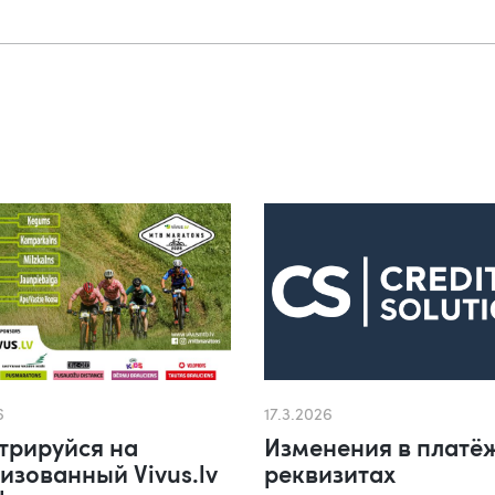
6
17.3.2026
трируйся на
Изменения в платё
изованный Vivus.lv
реквизитах