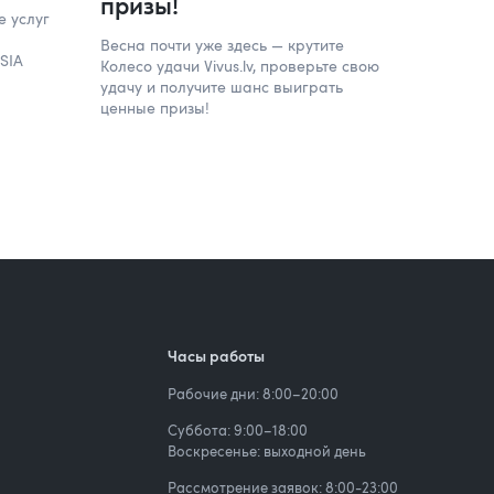
призы!
е услуг
Весна почти уже здесь — крутите
SIA
Колесо удачи Vivus.lv, проверьте свою
удачу и получите шанс выиграть
ценные призы!
м
Часы работы
Рабочие дни: 8:00–20:00
Суббота: 9:00–18:00
Воскресенье: выходной день
Рассмотрение заявок: 8:00-23:00