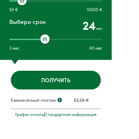
50
€
10000
€
24
Выбери срок
мес
3
мес
60
мес
ПОЛУЧИТЬ
Ежемесячный платеж
62,59
€
График оплаты
Стандартная информация