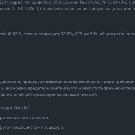
982111, адрес: Ул. Бривибас 155А, Барона Кварталс, Рига, LV-1012.
лике Nr. NK-2025-1, на основании решения Центра защиты прав п
ов 18.87 €, ставка по кредиту 37.37%, GPL 44.50%, общая погашае
ициирована процедура взыскания задолженности, права требовани
и, возможно, кредитном рейтинге, что может стать причиной отказ
оценты от общей суммы просроченных платежей.
едит Vivus.lv?
транспортного средства;
другая медицинская процедура;