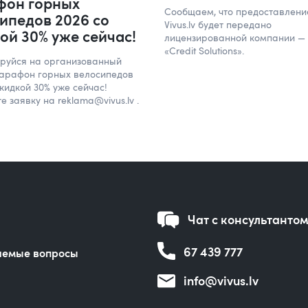
фон горных
Сообщаем, что предоставлени
ипедов 2026 со
Vivus.lv будет передано
ой 30% уже сейчас!
лицензированной компании — 
«Credit Solutions».
ируйся на организованный
 марафон горных велосипедов
скидкой 30% уже сейчас!
е заявку на reklama@vivus.lv .
Чат с консультанто
67 439 777
аемые вопросы
info@vivus.lv