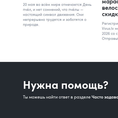
мара
20 мая во всём мире отмечается День
велос
пчёл, и нет сомнений, что пчёлы —
скидк
настоящий символ движения. Они
непрерывно трудятся и заботятся о
Регистр
природе.
Vivus.lv
2026 со 
Отправьт
Нужна помощь?
Часто задав
Ты можешь найти ответ в разделе