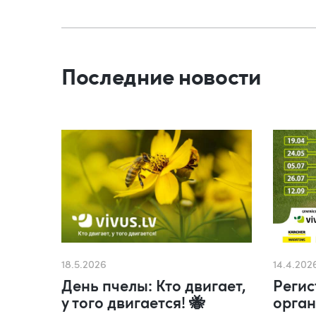
Последние новости
18.5.2026
14.4.202
День пчелы: Кто двигает,
Регис
у того двигается! 🐝
орган